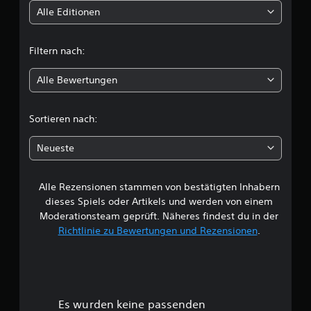
p
r
t
Alle Editionen
i
z
e
e
t
l
i
Filtern nach:
s
t
l
p
e
i
i
Alle Bewertungen
i
e
n
l
s
c
e
e
Sortieren nach:
n
h
h
,
e
Neueste
o
n
e
h
.
n
Alle Rezensionen stammen von bestätigten Inhabern
B
e
S
d
dieses Spiels oder Artikels und werden von einem
p
e
i
Moderationsteam geprüft. Näheres findest du in der
i
e
Richtlinie zu Bewertungen und Rezensionen
.
w
B
e
e
l
w
e
w
e
i
g
r
r
u
Es wurden keine passenden
d