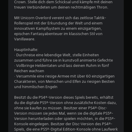
Crown. Stelle dich dem Schicksal und kämpfe mit deinen
e
.
treuen Verbündeten um deinen rechtmäßigen Thron.
o
s
h
S
Mit Unicorn Overlord vereint sich das zeitlose Taktik-
n
p
Rollenspiel mit der Erkundung der Welt und einem
e
e
innovativen Kampfsystem zu einem einzigartigen,
h
epischen Fantasyabenteuer im klassischen Stil von
i
a
Vanillaware.
c
p
h
t
Hauptinhalte:
e
i
· Durchreise eine lebendige Welt, stelle Einheiten
r
s
zusammen und führe sie in kunstvoll animierte Gefechte
c
n
· Vollbringe Heldentaten und lass deinen Ruhm in fünf
h
Reichen wachsen
D
e
· Versammle eine riesige Armee mit über 60 einzigartigen
u
s
Charakteren, von Menschen und Elfen zu riesigen Bestien
k
F
und himmlischen Engeln
a
e
n
e
Besitzt du die PS4®-Version dieses Spiels bereits, erhältst
n
d
du die digitale PS5®-Version ohne zusätzliche Kosten dazu,
s
b
ohne sie kaufen zu müssen. Besitzer einer PS4®-Disc-
t
a
Version müssen sie jedes Mal, wenn sie die digitale PS5®-
m
c
Version herunterladen oder spielen möchten, in die PS5®-
a
k
Konsole eingelegen. Besitzer der Disc-Version des PS4®-
n
d
Spiels, die eine PS5®-Digital Edition-Konsole ohne Laufwerk
u