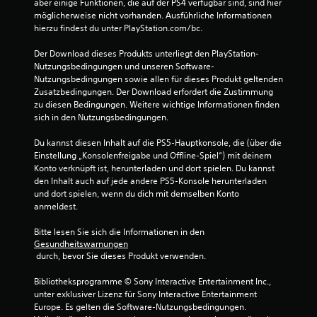
i
aber einige Funktionen, die auf der PS4 verfügbar sind, sind hier 
e
e
möglicherweise nicht vorhanden. Ausführliche Informationen 
n
hierzu findest du unter PlayStation.com/bc.
l
,
b
u
Der Download dieses Produkts unterliegt den PlayStation-
a
m
Nutzungsbedingungen und unseren Software-
r
d
Nutzungsbedingungen sowie allen für dieses Produkt geltenden 
a
o
Zusatzbedingungen. Der Download erfordert die Zustimmung 
s
h
zu diesen Bedingungen. Weitere wichtige Informationen finden 
S
n
sich in den Nutzungsbedingungen.
p
e
i
a
Du kannst diesen Inhalt auf die PS5-Hauptkonsole, die (über die 
e
Einstellung „Konsolenfreigabe und Offline-Spiel“) mit deinem 
d
l
Konto verknüpft ist, herunterladen und dort spielen. Du kannst 
a
g
den Inhalt auch auf jede andere PS5-Konsole herunterladen 
p
e
und dort spielen, wenn du dich mit demselben Konto 
t
n
anmeldest.
a
i
u
v
Bitte lesen Sie sich die Informationen in den 
a
e
Gesundheitswarnungen
n
n
 durch, bevor Sie dieses Produkt verwenden.
d
T
e
Bibliotheksprogramme © Sony Interactive Entertainment Inc., 
r
r
unter exklusiver Lizenz für Sony Interactive Entertainment 
i
S
Europe. Es gelten die Software-Nutzungsbedingungen. 
g
t