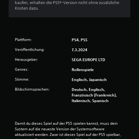
e
kaufen, erhalten die PS5®-Version nicht ohne zusätzliche
e
s
Kosten dazu.
l
C
l
o
e
n
S
t
p
r
e
o
Plattform:
PS4, PS5
i
l
c
Veröffentlichung:
7.3.2024
l
h
e
e
Herausgeber:
SEGA EUROPE LTD
r
r
s
Genres:
Rollenspiele
p
s
u
p
Stimme:
Englisch, Japanisch
n
i
k
Bildschirmsprachen:
Deutsch, Englisch,
e
t
Französisch (Frankreich),
l
e
Italienisch, Spanisch
e
e
n
r
.
s
t
Damit du dieses Spiel auf der PS5 spielen kannst, muss dein 
e
S
System auf die neueste Version der Systemsoftware 
l
p
aktualisiert werden. Zwar ist dieses Spiel auf der PS5 spielbar, 
l