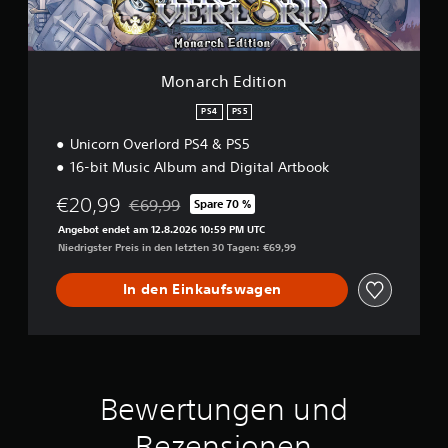
i
g
S
h
t
s
e
p
i
ü
r
o
i
b
d
n
e
Monarch Edition
e
a
l
s
r
PS4
PS5
b
s
s
a
e
Unicorn Overlord PS4 & PS5
i
r
l
16-bit Music Album and Digital Artbook
c
o
b
h
h
e
€20,99
€69,99
Spare 70 %
t
Preisnachlass gegenüber dem Originalpreis von
S
n
Angebot endet am 12.8.2026 10:59 PM UTC
i
D
e
Niedrigster Preis in den letzten 30 Tagen: €69,99
g
u
M
n
k
o
a
a
In den Einkaufswagen
t
l
n
i
k
n
o
o
s
n
m
t
-
m
A
t
n
S
Bewertungen und
.
l
t
e
e
Rezensionen