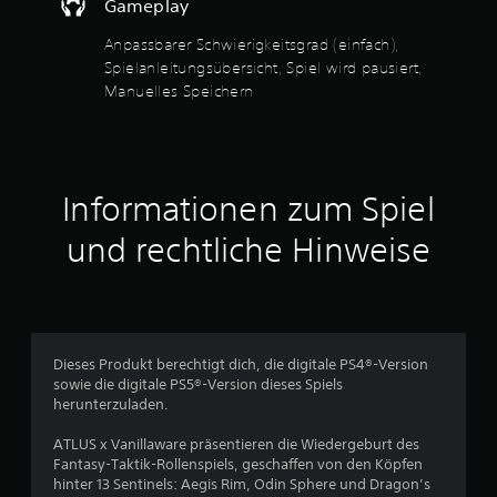
u
Gameplay
f
t
f
n
d
Anpassbarer Schwierigkeitsgrad (einfach),
l
a
Spielanleitungsübersicht, Spiel wird pausiert,
i
g
s
n
Manuelles Speichern
S
e
e
p
-
i
S
e
n
p
l
i
o
Informationen zum Spiel
e
h
l
n
und rechtliche Hinweise
e
e
n
V
)
i
.
b
r
a
M
Dieses Produkt berechtigt dich, die digitale PS4®-Version
t
a
sowie die digitale PS5®-Version dieses Spiels
i
n
herunterzuladen.
o
u
n
ATLUS x Vanillaware präsentieren die Wiedergeburt des
e
b
Fantasy-Taktik-Rollenspiels, geschaffen von den Köpfen
l
z
hinter 13 Sentinels: Aegis Rim, Odin Sphere und Dragon’s
l
w