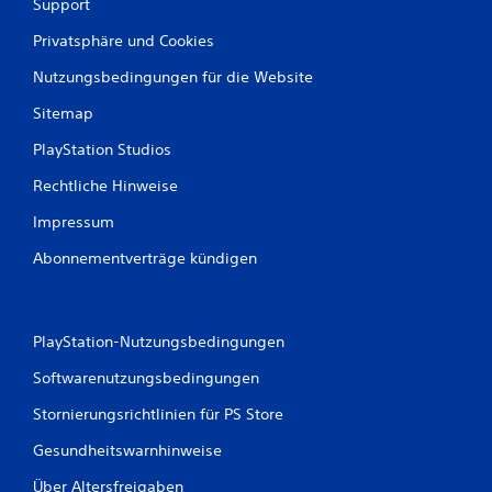
i
Support
e
e
h
Privatsphäre und Cookies
l
ö
o
r
Nutzungsbedingungen für die Website
h
t
n
Sitemap
h
e
a
a
PlayStation Studios
s
d
t
a
Rechtliche Hinweise
.
p
t
Impressum
i
Abonnementverträge kündigen
v
e
n
W
i
PlayStation-Nutzungsbedingungen
d
Softwarenutzungsbedingungen
e
r
Stornierungsrichtlinien für PS Store
s
t
Gesundheitswarnhinweise
a
n
Über Altersfreigaben