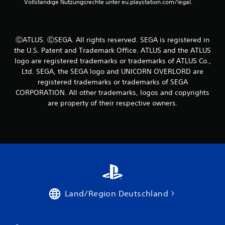
Vollständige Nutzungsrechte unter eu.playstation.com/legal.
g
e
l
e
l
r
e
-
ⒸATLUS. ⒸSEGA. All rights reserved. SEGA is registered in
f
E
the U.S. Patent and Trademark Office. ATLUS and the ATLUS
o
f
logo are registered trademarks or trademarks of ATLUS Co.,
r
f
t
Ltd. SEGA, the SEGA logo and UNICORN OVERLORD are
e
z
registered trademarks or trademarks of SEGA
k
u
CORPORATION. All other trademarks, logos and copyrights
t
s
are property of their respective owners.
e
D
t
u
z
k
e
a
n
n
,
n
w
s
o
t
d
d
u
a
Land/Region Deutschland
a
s
u
S
f
p
g