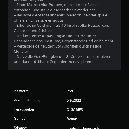
e
– Finde Matroschka-Puppen, die verlorene Seelen
enthalten, und stelle die Menschheit wieder her
n
– Besuche die Städte anderer Spieler online oder spiele
offline im Einzelspielermodus
– Erkunde im Void mehr als 40 Inseln voller Ressourcen,
Gefahren und Schätze
– Umfangreiche Anpassungsoptionen, darunter
Gebäudedesigns, Kostüme, Gegenstände und vieles mehr
– Verteidige deine Stadt vor Angriffen durch riesige
Monster
– Nutze die Void-Energien um Gelände zu transformieren
und durch tückische Gegenden zu navigieren
Plattform:
PS4
Veröffentlichung:
6.9.2022
Herausgeber:
Q-GAMES
Genres:
Action
Stimme:
Englisch, Japanisch