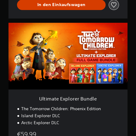
In den Einkaufswagen
U
l
t
i
m
a
t
e
E
x
p
l
o
r
Ultimate Explorer Bundle
e
r
The Tomorrow Children: Phoenix Edition
B
Island Explorer DLC
u
Arctic Explorer DLC
n
d
€59,99
l