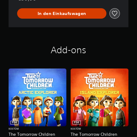
e
In den Einkaufswagen
Add-ons
PS4
PS4
KOSTÜM
KOSTÜM
The Tomorrow Children
The Tomorrow Children