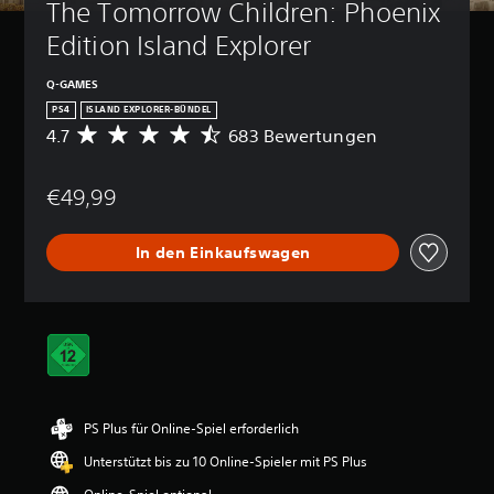
The Tomorrow Children: Phoenix 
Edition Island Explorer
Q-GAMES
PS4
ISLAND EXPLORER-BÜNDEL
4.7
683 Bewertungen
D
u
r
€49,99
c
h
s
In den Einkaufswagen
c
h
n
i
t
t
l
i
c
PS Plus für Online-Spiel erforderlich
h
e
Unterstützt bis zu 10 Online-Spieler mit PS Plus
B
e