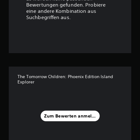
t
Bewertungen gefunden. Probiere
eine andere Kombination aus
u
Suchbegriffen aus.
n
g
:
4
.
The Tomorrow Children: Phoenix Edition Island
Explorer
7
v
o
Zum Bewerten anmelden
n
5