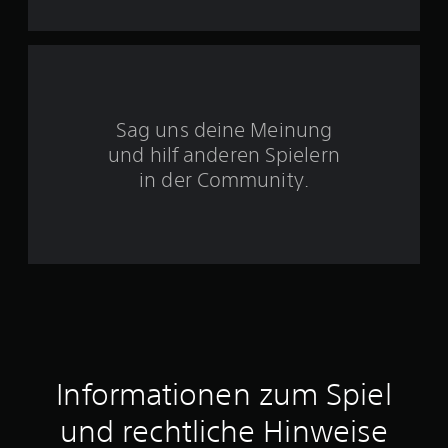
S
t
e
Sag uns deine Meinung
und hilf anderen Spielern
r
in der Community.
n
e
n
a
u
s
Informationen zum Spiel
6
und rechtliche Hinweise