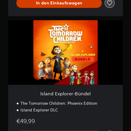
In den Einkaufswagen
I
s
l
a
n
d
E
x
p
l
o
r
e
r
Island Explorer-Bündel
-
B
The Tomorrow Children: Phoenix Edition
ü
Island Explorer DLC
n
d
€49,99
e
l