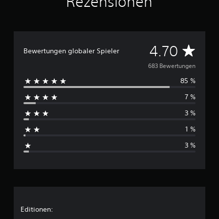
Rezensionen
D
4.70
Bewertungen globaler Spieler
u
683 Bewertungen
85 %
r
7 %
c
3 %
h
1 %
s
3 %
c
h
n
i
Editionen: