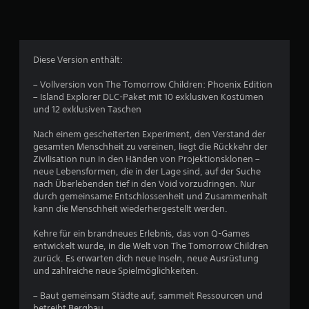
8
3
Diese Version enthält:
B
– Vollversion von The Tomorrow Children: Phoenix Edition
– Island Explorer DLC-Paket mit 10 exklusiven Kostümen
e
und 12 exklusiven Taschen
w
Nach einem gescheiterten Experiment, den Verstand der
gesamten Menschheit zu vereinen, liegt die Rückkehr der
e
Zivilisation nun in den Händen von Projektionsklonen –
neue Lebensformen, die in der Lage sind, auf der Suche
r
nach Überlebenden tief in den Void vorzudringen. Nur
durch gemeinsame Entschlossenheit und Zusammenhalt
t
kann die Menschheit wiederhergestellt werden.
u
Kehre für ein brandneues Erlebnis, das von Q-Games
entwickelt wurde, in die Welt von The Tomorrow Children
n
zurück. Es erwarten dich neue Inseln, neue Ausrüstung
und zahlreiche neue Spielmöglichkeiten.
g
– Baut gemeinsam Städte auf, sammelt Ressourcen und
betreibt Bergbau