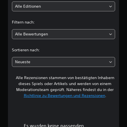
t
Alle Editionen
t
Filtern nach:
l
Alle Bewertungen
i
c
Sortieren nach:
h
Neueste
e
Alle Rezensionen stammen von bestätigten Inhabern
B
dieses Spiels oder Artikels und werden von einem
e
Moderationsteam geprüft. Näheres findest du in der
Richtlinie zu Bewertungen und Rezensionen
.
w
e
r
Es wurden keine passenden