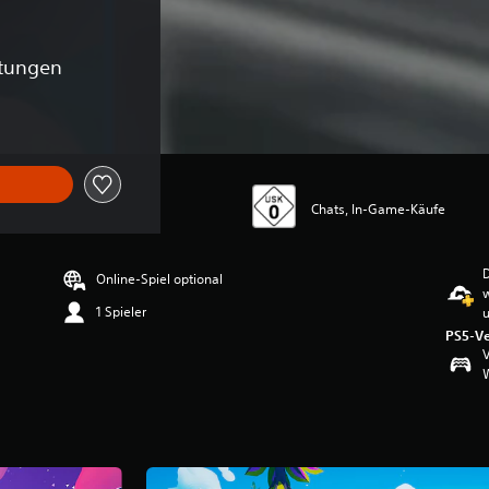
rtungen
Chats, In-Game-Käufe
D
Online-Spiel optional
1 Spieler
u
PS5-Ve
V
W