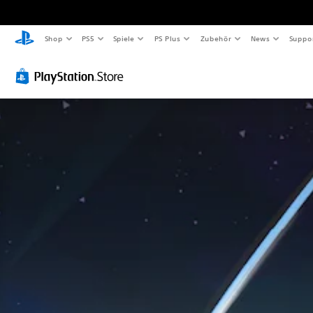
Shop
PS5
Spiele
PS Plus
Zubehör
News
Suppo