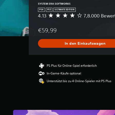
SYSTEM ERA SOFTWORKS
PS4
PS5
ULTIMATE EDITION
4.13
7,8.000 Bewe
D
u
r
€59,99
c
h
s
In den Einkaufswagen
c
h
n
i
t
PS Plus für Online-Spiel erforderlich
t
In-Game-Käufe optional
l
i
Unterstützt bis zu 4 Online-Spieler mit PS Plus
c
h
e
B
e
w
e