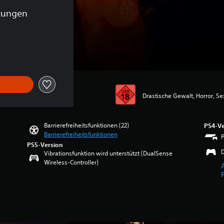
tungen
ginalpreis von €71,39
Drastische Gewalt, Horror, Sex
Barrierefreiheitsfunktionen (22)
PS4-Ve
Barrierefreiheitsfunktionen
PS5-Version
Vibrationsfunktion wird unterstützt (DualSense
Wireless-Controller)