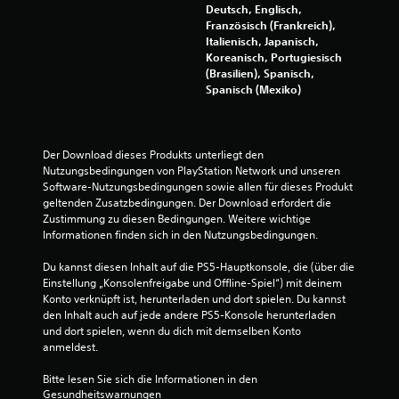
t
S
d
Deutsch, Englisch,
s
t
e
Französisch (Frankreich),
i
s
Italienisch, Japanisch,
e
e
S
Koreanisch, Portugiesisch
u
l
p
(Brasilien), Spanisch,
e
e
i
Spanisch (Mexiko)
r
i
e
e
c
l
l
h
s
e
t
j
Der Download dieses Produkts unterliegt den 
e
m
e
Nutzungsbedingungen von PlayStation Network und unseren 
r
e
d
Software-Nutzungsbedingungen sowie allen für dieses Produkt 
z
e
n
geltenden Zusatzbedingungen. Der Download erfordert die 
u
r
Zustimmung zu diesen Bedingungen. Weitere wichtige 
t
u
z
Informationen finden sich in den Nutzungsbedingungen.
e
n
e
D
t
i
Du kannst diesen Inhalt auf die PS5-Hauptkonsole, die (über die 
u
e
t
Einstellung „Konsolenfreigabe und Offline-Spiel“) mit deinem 
k
r
e
Konto verknüpft ist, herunterladen und dort spielen. Du kannst 
a
s
i
den Inhalt auch auf jede andere PS5-Konsole herunterladen 
n
c
n
und dort spielen, wenn du dich mit demselben Konto 
n
h
s
anmeldest.
s
e
e
t
i
h
Bitte lesen Sie sich die Informationen in den 
d
d
e
Gesundheitswarnungen