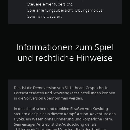
w
i
Steuerelementübersicht,
t
e
e
Spielanleitungsübersicht, Übungsmodus,
ü
n
U
Spiel wird pausiert
d
b
m
i
e
k
g
r
e
,
h
s
o
r
i
d
d
Informationen zum Spiel
c
e
e
h
r
r
und rechtliche Hinweise
t
w
S
i
D
t
c
u
i
h
k
c
t
a
k
i
n
b
Dies ist die Demoversion von Slitterhead. Gespeicherte
g
n
e
Fortschrittsdaten und Schwierigkeitseinstellungen können
e
s
w
in die Vollversion übernommen werden.
F
t
e
a
d
g
In den chaotischen und dunklen Straßen von Kowlong
r
i
u
steuern die Spieler in diesem Kampf-Action-Adventure den
b
e
n
Hyoki, ein Wesen ohne Erinnerung und körperliche Form.
e
B
g
Sein einziger Antrieb ist die Auslöschung der als
n
e
e
„Slitterheads“ bekannten Monster, die in der Stadt ihr