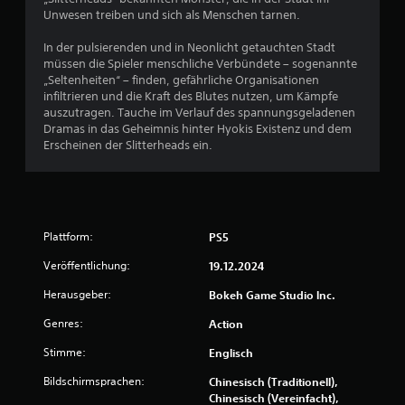
k
l
n
Unwesen treiben und sich als Menschen tarnen.
ö
e
.
n
g
In der pulsierenden und in Neonlicht getauchten Stadt
n
u
müssen die Spieler menschliche Verbündete – sogenannte
S
e
n
„Seltenheiten“ – finden, gefährliche Organisationen
n
p
g
infiltrieren und die Kraft des Blutes nutzen, um Kämpfe
g
i
e
auszutragen. Tauche im Verlauf des spannungsgeladenen
e
n
e
Dramas in das Geheimnis hinter Hyokis Existenz und dem
ä
d
l
Erscheinen der Slitterheads ein.
n
e
b
d
r
a
e
S
r
r
t
o
t
e
h
w
u
Plattform:
PS5
e
n
e
r
Veröffentlichung:
19.12.2024
e
r
d
e
M
Herausgeber:
Bokeh Game Studio lnc.
e
l
o
n
e
t
Genres:
Action
,
m
i
d
e
Stimme:
Englisch
o
a
n
n
m
Bildschirmsprachen:
t
Chinesisch (Traditionell),
-
i
e
Chinesisch (Vereinfacht),