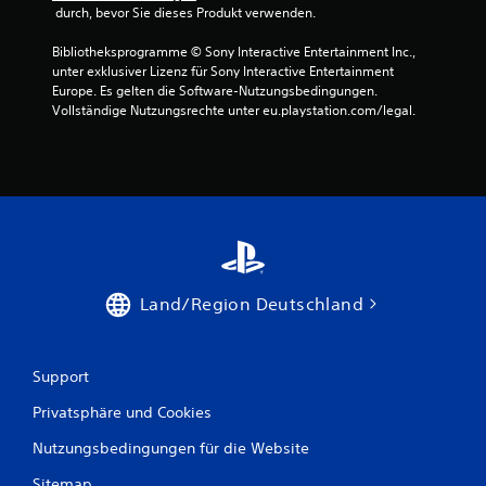
a
e
 durch, bevor Sie dieses Produkt verwenden.
n
s
n
.
S
s
Bibliotheksprogramme © Sony Interactive Entertainment Inc., 
p
i
unter exklusiver Lizenz für Sony Interactive Entertainment 
S
i
n
Europe. Es gelten die Software-Nutzungsbedingungen. 
e
p
d
Vollständige Nutzungsrechte unter eu.playstation.com/legal.
l
.
i
s
e
p
l
K
i
a
o
e
n
n
l
l
e
t
e
n
r
i
,
a
o
t
Land/Region Deutschland
s
h
u
t
n
n
s
e
g
t
Support
d
s
a
i
ü
Privatsphäre und Cookies
r
e
b
B
k
Nutzungsbedingungen für die Website
e
e
e
r
w
B
Sitemap