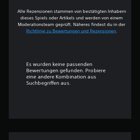
e
g
t
t
e
i
d
Alle Rezensionen stammen von bestätigten Inhabern
B
s
o
a
t
dieses Spiels oder Artikels und werden von einem
n
s
e
e
Moderationsteam geprüft. Näheres findest du in der
e
S
l
n
Richtlinie zu Bewertungen und Rezensionen
.
p
l
w
f
i
t
ü
e
,
e
r
l
s
d
f
o
r
i
ü
d
Es wurden keine passenden
e
r
a
t
Bewertungen gefunden. Probiere
E
e
s
m
eine andere Kombination aus
i
s
u
p
n
Suchbegriffen aus.
e
f
e
r
n
i
b
l
n
e
e
g
d
g
i
l
r
c
i
:
e
h
c
n
t
h
4
z
e
k
t
r
e
e