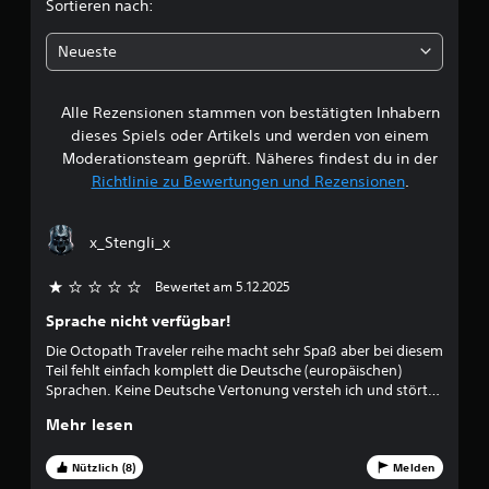
c
Sortieren nach:
e
n
h
,
Neueste
o
e
h
n
Alle Rezensionen stammen von bestätigten Inhabern
B
e
dieses Spiels oder Artikels und werden von einem
T
e
Moderationsteam geprüft. Näheres findest du in der
a
Richtlinie zu Bewertungen und Rezensionen
.
s
w
t
e
e
x_Stengli_x
n
s
r
c
Bewertet am 5.12.2025
h
t
Sprache nicht verfügbar!
n
e
Die Octopath Traveler reihe macht sehr Spaß aber bei diesem
u
l
Teil fehlt einfach komplett die Deutsche (europäischen)
l
Sprachen. Keine Deutsche Vertonung versteh ich und stört
n
n
mich nicht aber kein übersetzter Text macht das Spiel
a
Mehr lesen
unspielbar für mich! Ich kann Englisch nicht so gut und
g
c
müsste mit einem übersetzer spielen, sehr schade und
h
unverständlich die Entscheidung der Entwickler.
Nützlich (8)
Melden
:
e