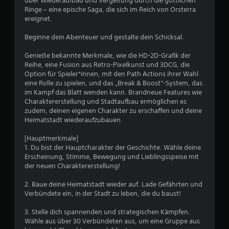
e
über Wiederaufbau und Vergeltung durch die göttlichen
Ringe – eine epische Saga, die sich im Reich von Orsterra
n
ereignet.
m
e
Beginne dein Abenteuer und gestalte dein Schicksal.
h
r
Genieße bekannte Merkmale, wie die HD-2D-Grafik der
e
Reihe, eine Fusion aus Retro-Pixelkunst und 3DCG, die
r
Option für Spieler*innen, mit den Path Actions ihrer Wahl
e
eine Rolle zu spielen, und das „Break & Boost“-System, das
r
im Kampf das Blatt wenden kann. Brandneue Features wie
Charaktererstellung und Stadtaufbau ermöglichen es
T
zudem, deinen eigenen Charakter zu erschaffen und deine
a
Heimatstadt wiederaufzubauen.
s
t
[Hauptmerkmale]
e
1. Du bist der Hauptcharakter der Geschichte. Wähle deine
n
Erscheinung, Stimme, Bewegung und Lieblingsspeise mit
der neuen Charaktererstellung!
D
u
2. Baue deine Heimatstadt wieder auf. Lade Gefährten und
k
Verbündete ein, in der Stadt zu leben, die du baust!
a
n
3. Stelle dich spannenden und strategischen Kämpfen.
n
Wähle aus über 30 Verbündeten aus, um eine Gruppe aus
s