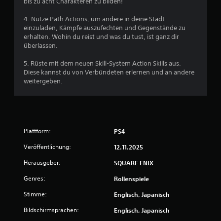
bis zu acht Charakteren zu bilden!
t
d
4. Nutze Path Actions, um andere in deine Stadt
a
einzuladen, Kämpfe auszufechten und Gegenstände zu
s
erhalten. Wohin du reist und was du tust, ist ganz dir
S
überlassen.
p
i
5. Rüste mit dem neuen Skill-System Action Skills aus.
e
Diese kannst du von Verbündeten erlernen und an andere
l
weitergeben.
s
p
i
e
l
e
Plattform:
PS4
n
u
Veröffentlichung:
12.11.2025
n
d
Herausgeber:
SQUARE ENIX
i
Genres:
Rollenspiele
n
M
Stimme:
Englisch, Japanisch
e
n
Bildschirmsprachen:
Englisch, Japanisch
ü