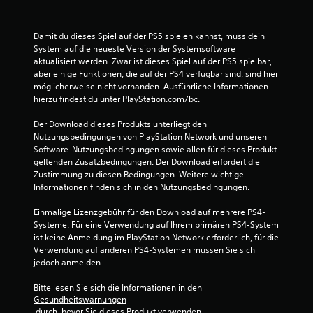
s
n
a
Damit du dieses Spiel auf der PS5 spielen kannst, muss dein 
v
System auf die neueste Version der Systemsoftware 
i
aktualisiert werden. Zwar ist dieses Spiel auf der PS5 spielbar, 
g
aber einige Funktionen, die auf der PS4 verfügbar sind, sind hier 
i
möglicherweise nicht vorhanden. Ausführliche Informationen 
e
hierzu findest du unter PlayStation.com/bc.
r
e
Der Download dieses Produkts unterliegt den 
n
Nutzungsbedingungen von PlayStation Network und unseren 
,
Software-Nutzungsbedingungen sowie allen für dieses Produkt 
o
geltenden Zusatzbedingungen. Der Download erfordert die 
h
Zustimmung zu diesen Bedingungen. Weitere wichtige 
n
Informationen finden sich in den Nutzungsbedingungen.
e
m
Einmalige Lizenzgebühr für den Download auf mehrere PS4-
e
Systeme. Für eine Verwendung auf Ihrem primären PS4-System 
h
ist keine Anmeldung im PlayStation Network erforderlich, für die 
r
Verwendung auf anderen PS4-Systemen müssen Sie sich 
e
jedoch anmelden.
r
e
Bitte lesen Sie sich die Informationen in den 
T
Gesundheitswarnungen
a
 durch, bevor Sie dieses Produkt verwenden.