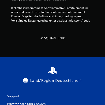
s
t
Bibliotheksprogramme © Sony Interactive Entertainment Inc., 
e
unter exklusiver Lizenz für Sony Interactive Entertainment 
n
Europe. Es gelten die Software-Nutzungsbedingungen. 
g
Vollständige Nutzungsrechte unter eu.playstation.com/legal.
l
e
i
c
© SQUARE ENIX
h
z
e
i
t
i
g
d
r
ü
Land/Region Deutschland
c
k
e
n
Support
o
d
Privatsphäre und Cookies