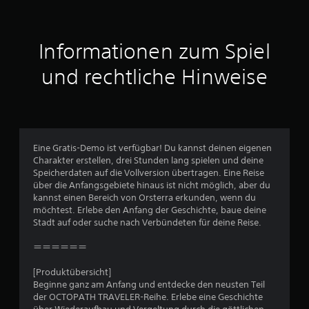
h
n
e
Informationen zum Spiel
g
l
und rechtliche Hinweise
e
i
c
h
z
e
Eine Gratis-Demo ist verfügbar! Du kannst deinen eigenen
i
Charakter erstellen, drei Stunden lang spielen und deine
t
Speicherdaten auf die Vollversion übertragen. Eine Reise
i
über die Anfangsgebiete hinaus ist nicht möglich, aber du
kannst einen Bereich von Orsterra erkunden, wenn du
g
möchtest. Erlebe den Anfang der Geschichte, baue deine
e
Stadt auf oder suche nach Verbündeten für deine Reise.
s
D
＝＝＝＝＝＝
r
ü
[Produktübersicht]
c
Beginne ganz am Anfang und entdecke den neusten Teil
k
der OCTOPATH TRAVELER-Reihe. Erlebe eine Geschichte