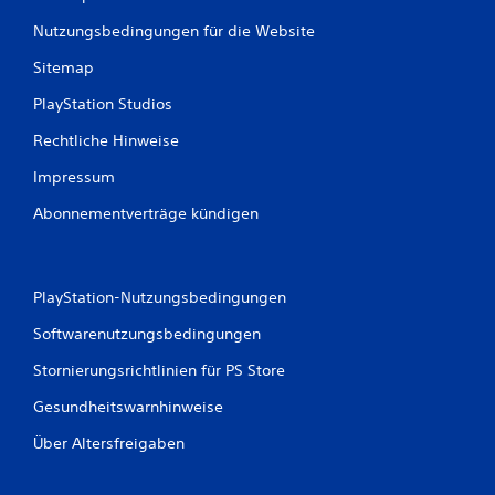
e
r
Nutzungsbedingungen für die Website
g
Sitemap
e
d
PlayStation Studios
r
ü
Rechtliche Hinweise
c
k
Impressum
t
h
Abonnementverträge kündigen
a
l
t
e
PlayStation-Nutzungsbedingungen
n
z
Softwarenutzungsbedingungen
u
m
Stornierungsrichtlinien für PS Store
ü
Gesundheitswarnhinweise
s
s
Über Altersfreigaben
e
n
.