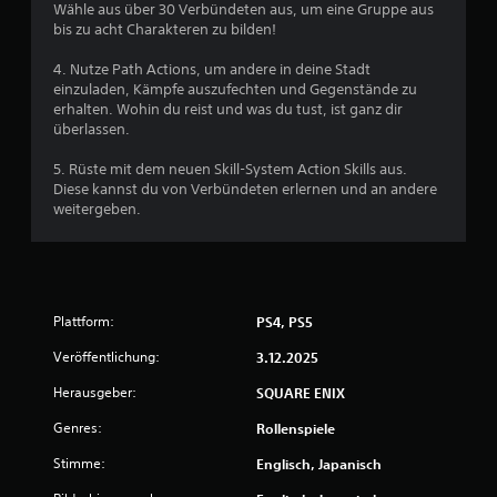
s
Wähle aus über 30 Verbündeten aus, um eine Gruppe aus
n
bis zu acht Charakteren zu bilden!
a
v
4. Nutze Path Actions, um andere in deine Stadt
i
einzuladen, Kämpfe auszufechten und Gegenstände zu
g
erhalten. Wohin du reist und was du tust, ist ganz dir
i
überlassen.
e
r
5. Rüste mit dem neuen Skill-System Action Skills aus.
e
Diese kannst du von Verbündeten erlernen und an andere
n
weitergeben.
,
o
h
n
e
Plattform:
PS4, PS5
m
e
Veröffentlichung:
3.12.2025
h
r
Herausgeber:
SQUARE ENIX
e
r
Genres:
Rollenspiele
e
Stimme:
Englisch, Japanisch
T
a