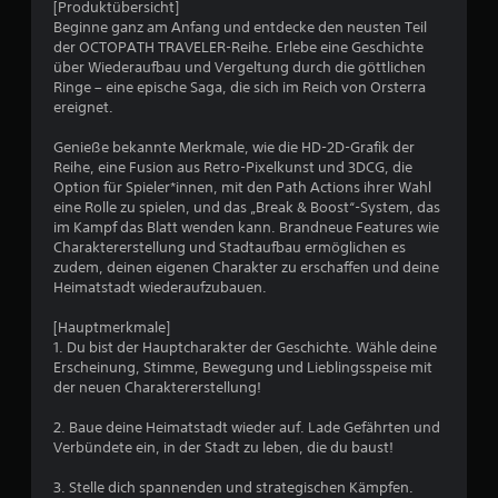
t
[Produktübersicht]
d
Beginne ganz am Anfang und entdecke den neusten Teil
a
der OCTOPATH TRAVELER-Reihe. Erlebe eine Geschichte
s
über Wiederaufbau und Vergeltung durch die göttlichen
S
Ringe – eine epische Saga, die sich im Reich von Orsterra
p
ereignet.
i
e
Genieße bekannte Merkmale, wie die HD-2D-Grafik der
l
Reihe, eine Fusion aus Retro-Pixelkunst und 3DCG, die
s
Option für Spieler*innen, mit den Path Actions ihrer Wahl
p
eine Rolle zu spielen, und das „Break & Boost“-System, das
i
im Kampf das Blatt wenden kann. Brandneue Features wie
e
Charaktererstellung und Stadtaufbau ermöglichen es
l
zudem, deinen eigenen Charakter zu erschaffen und deine
e
Heimatstadt wiederaufzubauen.
n
u
[Hauptmerkmale]
n
1. Du bist der Hauptcharakter der Geschichte. Wähle deine
d
Erscheinung, Stimme, Bewegung und Lieblingsspeise mit
i
der neuen Charaktererstellung!
n
M
2. Baue deine Heimatstadt wieder auf. Lade Gefährten und
e
Verbündete ein, in der Stadt zu leben, die du baust!
n
ü
3. Stelle dich spannenden und strategischen Kämpfen.