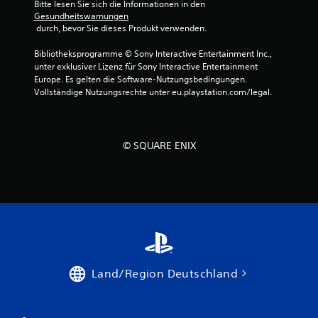
Bitte lesen Sie sich die Informationen in den 
e
Gesundheitswarnungen
r
 durch, bevor Sie dieses Produkt verwenden.
g
e
Bibliotheksprogramme © Sony Interactive Entertainment Inc., 
d
unter exklusiver Lizenz für Sony Interactive Entertainment 
r
Europe. Es gelten die Software-Nutzungsbedingungen. 
ü
Vollständige Nutzungsrechte unter eu.playstation.com/legal.
c
k
t
h
© SQUARE ENIX
a
l
t
e
n
z
u
m
ü
s
Land/Region Deutschland
s
e
n
.