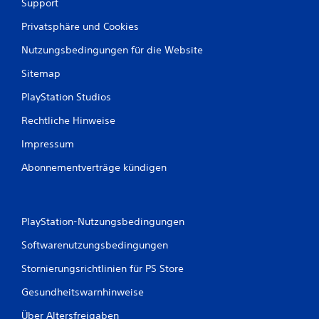
Support
Privatsphäre und Cookies
S
p
Nutzungsbedingungen für die Website
i
e
Sitemap
l
PlayStation Studios
b
a
Rechtliche Hinweise
r
o
Impressum
h
Abonnementverträge kündigen
n
e
M
o
PlayStation-Nutzungsbedingungen
t
i
Softwarenutzungsbedingungen
o
Stornierungsrichtlinien für PS Store
n
-
Gesundheitswarnhinweise
S
t
Über Altersfreigaben