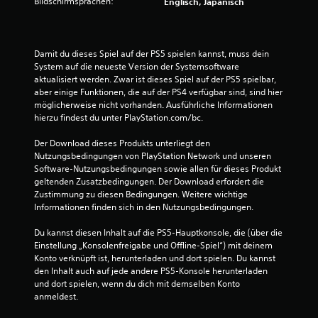
Bildschirmsprachen:
Englisch, Japanisch
s
t
e
n
Damit du dieses Spiel auf der PS5 spielen kannst, muss dein 
g
System auf die neueste Version der Systemsoftware 
l
aktualisiert werden. Zwar ist dieses Spiel auf der PS5 spielbar, 
e
aber einige Funktionen, die auf der PS4 verfügbar sind, sind hier 
i
möglicherweise nicht vorhanden. Ausführliche Informationen 
c
hierzu findest du unter PlayStation.com/bc.
h
z
Der Download dieses Produkts unterliegt den 
e
Nutzungsbedingungen von PlayStation Network und unseren 
i
Software-Nutzungsbedingungen sowie allen für dieses Produkt 
t
geltenden Zusatzbedingungen. Der Download erfordert die 
i
Zustimmung zu diesen Bedingungen. Weitere wichtige 
g
Informationen finden sich in den Nutzungsbedingungen.
d
r
Du kannst diesen Inhalt auf die PS5-Hauptkonsole, die (über die 
ü
Einstellung „Konsolenfreigabe und Offline-Spiel“) mit deinem 
c
Konto verknüpft ist, herunterladen und dort spielen. Du kannst 
k
den Inhalt auch auf jede andere PS5-Konsole herunterladen 
e
und dort spielen, wenn du dich mit demselben Konto 
n
anmeldest.
o
d