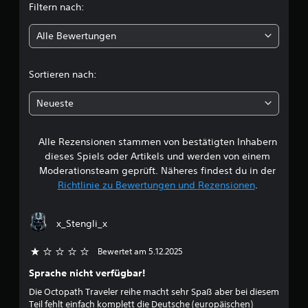
i
Filtern nach:
l
n
a
Alle Bewertungen
i
n
d
c
e
Sortieren nach:
r
h
o
Neueste
d
e
e
r
Alle Rezensionen stammen von bestätigten Inhabern
B
i
n
dieses Spiels oder Artikels und werden von einem
e
n
Moderationsteam geprüft. Näheres findest du in der
e
Richtlinie zu Bewertungen und Rezensionen
.
r
w
h
a
e
x_Stengli_x
l
b
r
Bewertet am 5.12.2025
e
i
t
Sprache nicht verfügbar!
n
e
Die Octopath Traveler reihe macht sehr Spaß aber bei diesem
u
r
Teil fehlt einfach komplett die Deutsche (europäischen)