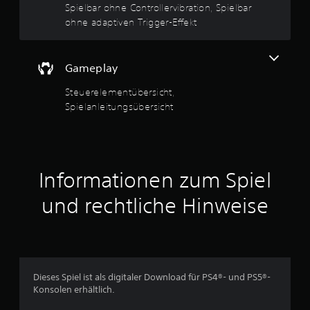
e
e
Spielbar ohne Controllervibration, Spielbar
n
ohne adaptiven Trigger-Effekt
m
n
e
h
Gameplay
r
e
Steuerelementübersicht,
r
Spielanleitungsübersicht
e
r
T
a
s
Informationen zum Spiel
t
e
und rechtliche Hinweise
n
D
u
k
a
n
Dieses Spiel ist als digitaler Download für PS4®- und PS5®-
n
Konsolen erhältlich.
s