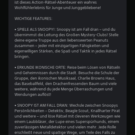
ist dieses Action-Rätsel-Abenteuer ein wahres
u
Wohlfühlerlebnis für Junge und Junggebliebene!
n
WICHTIGE FEATURES:
g
• SPIELE ALS SNOOPY!: Snoopy ist am Fall dran – und du
übernimmst die Leitung des Großen Mystery-Clubs! Stelle
deine eigene Truppe aus den liebenswerten Peanuts
e
zusammen – jeder mit einzigartigen Fähigkeiten und
eigenwilligen Stärken, die Spaß und Taktik in jedes Rätsel
n
bringen.
• ERKUNDE IKONISCHE ORTE: Reise beim Lösen von Rätseln
und Geheimnissen durch die Stadt. Besuche die Schule der
Gruppe, den ikonischen Musiksaal, Charlie Browns Haus,
das Baseballfeld, den Drachenfressenden Baum und viele
weitere, während du jede Menge Überraschungen und
Wendungen auflöst!
• SNOOPY IST AM FALL DRAN: Wechsle zwischen Snoopys
Persönlichkeiten – Detektiv, Beagle Scout, Knallharter Pirat
und weitere – und löse Rätsel mit cleveren Werkzeugen wie
einem Laubbläser, der Lupe eines Superspürhunds, einem
zuverlässigen Metalldetektor und vielen mehr. Jede Rolle
erschließt neue und spaßige Wege, um Teile des Falls zu