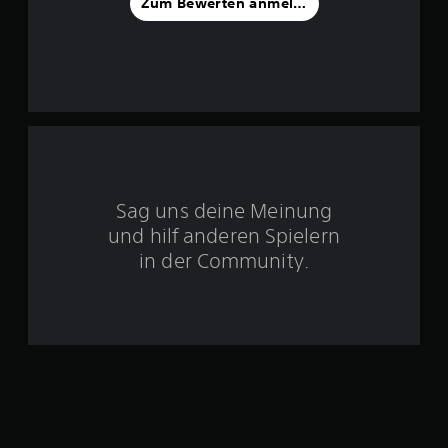
v
Zum Bewerten anmelden
o
n
5
S
Sag uns deine Meinung
t
und hilf anderen Spielern
e
in der Community.
r
n
e
n
a