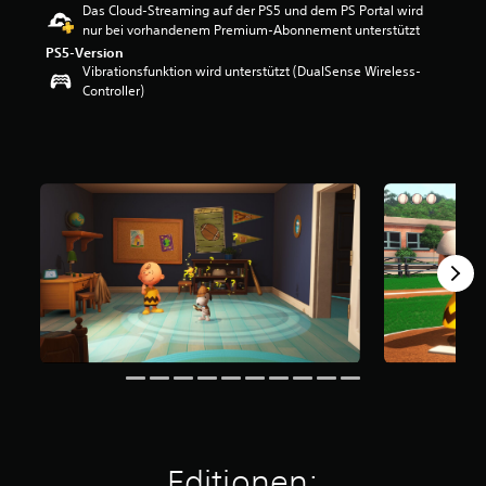
Das Cloud-Streaming auf der PS5 und dem PS Portal wird
e
nur bei vorhandenem Premium-Abonnement unterstützt
w
PS5-Version
e
Vibrationsfunktion wird unterstützt (DualSense Wireless-
r
Controller)
t
u
n
g
:
4
.
5
2
v
o
n
5
S
t
e
r
n
e
Editionen:
n