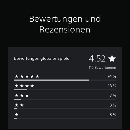
Bewertungen und
Rezensionen
D
4.52
Bewertungen globaler Spieler
u
115 Bewertungen
74 %
r
13 %
c
7 %
h
3 %
s
3 %
c