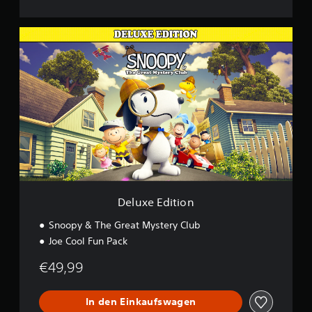
D
e
l
u
x
e
E
d
i
t
i
o
n
Deluxe Edition
Snoopy & The Great Mystery Club
Joe Cool Fun Pack
€49,99
In den Einkaufswagen