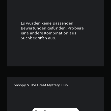
w
e
r
Es wurden keine passenden
t
Bewertungen gefunden. Probiere
eine andere Kombination aus
u
Suchbegriffen aus.
n
g
:
4
.
Snoopy & The Great Mystery Club
5
2