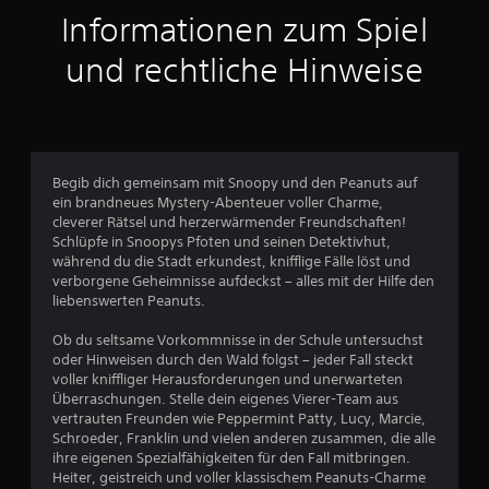
Informationen zum Spiel
u
und rechtliche Hinweise
s
1
1
Begib dich gemeinsam mit Snoopy und den Peanuts auf
5
ein brandneues Mystery-Abenteuer voller Charme,
cleverer Rätsel und herzerwärmender Freundschaften!
Schlüpfe in Snoopys Pfoten und seinen Detektivhut,
während du die Stadt erkundest, knifflige Fälle löst und
B
verborgene Geheimnisse aufdeckst – alles mit der Hilfe den
liebenswerten Peanuts.
e
Ob du seltsame Vorkommnisse in der Schule untersuchst
w
oder Hinweisen durch den Wald folgst – jeder Fall steckt
voller kniffliger Herausforderungen und unerwarteten
e
Überraschungen. Stelle dein eigenes Vierer-Team aus
vertrauten Freunden wie Peppermint Patty, Lucy, Marcie,
r
Schroeder, Franklin und vielen anderen zusammen, die alle
ihre eigenen Spezialfähigkeiten für den Fall mitbringen.
t
Heiter, geistreich und voller klassischem Peanuts-Charme