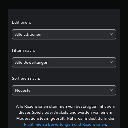
h
n
i
Editionen:
t
Alle Editionen
t
Filtern nach:
l
Alle Bewertungen
i
c
Sortieren nach:
h
Neueste
e
Alle Rezensionen stammen von bestätigten Inhabern
B
dieses Spiels oder Artikels und werden von einem
e
Moderationsteam geprüft. Näheres findest du in der
Richtlinie zu Bewertungen und Rezensionen
.