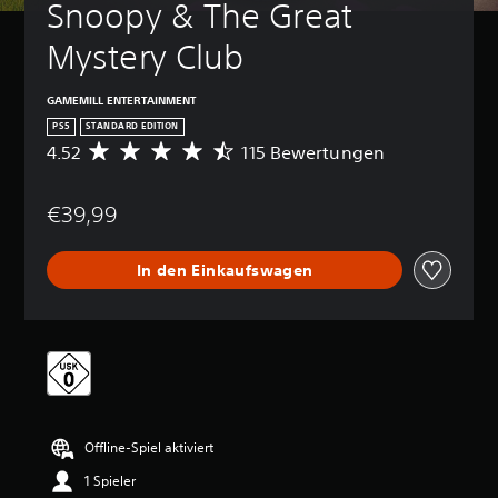
Snoopy & The Great 
Mystery Club
GAMEMILL ENTERTAINMENT
PS5
STANDARD EDITION
4.52
115 Bewertungen
D
u
r
€39,99
c
h
s
In den Einkaufswagen
c
h
n
i
t
t
l
i
c
Offline-Spiel aktiviert
h
e
1 Spieler
B