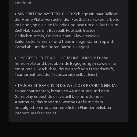
knacken!
• MINISPIELE IM MYSTERY-CLUB: Schlage ein paar Bälle an
der Home Plate, versuche, den Football zu kicken, arbeite
im Labor, spiele eine Melodie und rase um die Wette zum
Ziel! Hab Spaß mit Baseball, Football, Basteln,
Gedächtnistests, Objektsuchen, Klavierspielen,
Seifenkistenrennen – und hebe im legendären Sopwith
Camel ab, um den Roten Baron zu jagen!
• EINE GESCHICHTE VOLL HERZ UND HUMOR: Erlebe
humorvolle und bezaubernde Begegnungen sowie eine
emotionale Geschichte, die die Kraft von Freundschaft,
Teamarbeit und der Treue zu sich selbst feiert.
• TAUCHE INTERAKTIV IN DIE WELT DER PEANUTS EIN: Mit
seiner charmanten, kreativen Ausrichtung und dem
Gameplay erlebst du ein visuell beeindruckendes
Abenteuer, das moderne, weiche Grafik mit dem
nostalgischen und abenteuerlichen Flair der beliebten
Peanuts-Marke vereint.