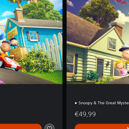
u
x
e
E
d
i
t
i
o
n
Snoopy & The Great Myste
€49,99