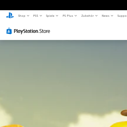
Shop
PS5
Spiele
PS Plus
Zubehör
News
Suppo