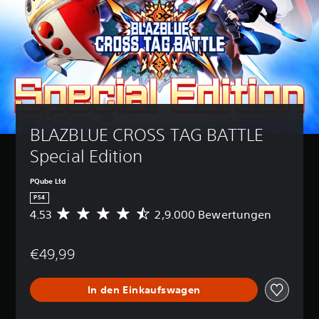
BLAZBLUE CROSS TAG BATTLE 
Special Edition
PQube Ltd
PS4
4.53
2,9.000 Bewertungen
D
u
r
€49,99
c
h
s
In den Einkaufswagen
c
h
n