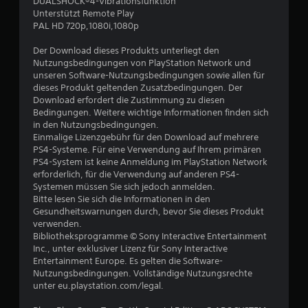
DUALSHOCK®4-Vibrationsfunktion
u
Unterstützt Remote Play
PAL HD 720p,1080i,1080p
n
Der Download dieses Produkts unterliegt den
Nutzungsbedingungen von PlayStation Network und
g
unseren Software-Nutzungsbedingungen sowie allen für
dieses Produkt geltenden Zusatzbedingungen. Der
:
Download erfordert die Zustimmung zu diesen
Bedingungen. Weitere wichtige Informationen finden sich
4
in den Nutzungsbedingungen.
Einmalige Lizenzgebühr für den Download auf mehrere
.
PS4-Systeme. Für eine Verwendung auf Ihrem primären
PS4-System ist keine Anmeldung im PlayStation Network
5
erforderlich, für die Verwendung auf anderen PS4-
Systemen müssen Sie sich jedoch anmelden.
3
Bitte lesen Sie sich die Informationen in den
Gesundheitswarnungen durch, bevor Sie dieses Produkt
v
verwenden.
Bibliotheksprogramme © Sony Interactive Entertainment
o
Inc., unter exklusiver Lizenz für Sony Interactive
Entertainment Europe. Es gelten die Software-
n
Nutzungsbedingungen. Vollständige Nutzungsrechte
unter eu.playstation.com/legal.
5