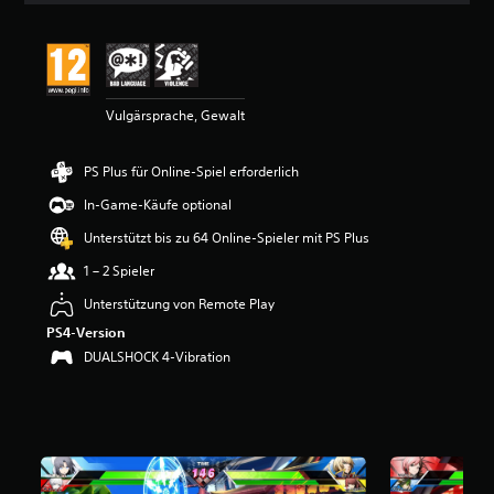
i
t
t
l
i
Vulgärsprache, Gewalt
c
h
e
PS Plus für Online-Spiel erforderlich
B
e
In-Game-Käufe optional
w
e
Unterstützt bis zu 64 Online-Spieler mit PS Plus
r
1 – 2 Spieler
t
u
Unterstützung von Remote Play
n
PS4-Version
g
:
DUALSHOCK 4-Vibration
4
.
5
3
v
o
n