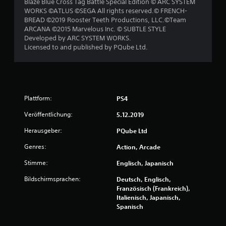
Blaze Blue Cross Tag Battle Special Edition © ARC SYSTEM
WORKS ©ATLUS ©SEGA All rights reserved.© FRENCH-
BREAD ©2019 Rooster Teeth Productions, LLC.©Team
S
ARCANA ©2015 Marvelous Inc. © SUBTLE STYLE
Developed by ARC SYSTEM WORKS.
t
Licensed to and published by PQube Ltd.
e
r
Plattform:
PS4
n
Veröffentlichung:
5.12.2019
e
Herausgeber:
PQube Ltd
n
Genres:
Action, Arcade
a
Stimme:
Englisch, Japanisch
u
Bildschirmsprachen:
Deutsch, Englisch,
Französisch (Frankreich),
s
Italienisch, Japanisch,
Spanisch
2