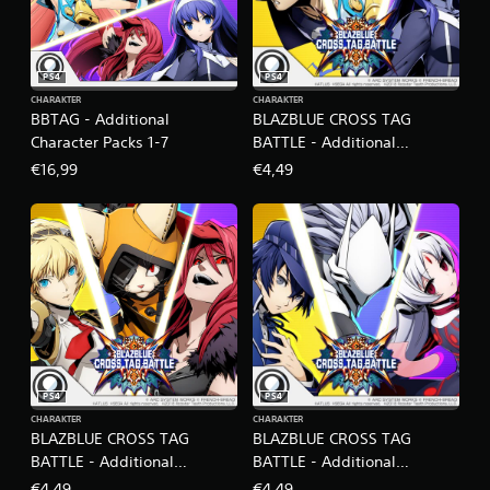
PS4
PS4
CHARAKTER
CHARAKTER
BBTAG - Additional
BLAZBLUE CROSS TAG
Character Packs 1-7
BATTLE - Additional
Characters Pack 1
€16,99
€4,49
PS4
PS4
CHARAKTER
CHARAKTER
BLAZBLUE CROSS TAG
BLAZBLUE CROSS TAG
BATTLE - Additional
BATTLE - Additional
Characters Pack 2
Characters Pack 3
€4,49
€4,49