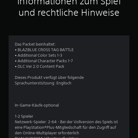
Informationen zum Spiel
t
und rechtliche Hinweise
l
i
c
Das Packet beinhaltet:
• BLAZBLUE CROSS TAG BATTLE
h
• Additional Color Sets 1-3
• Additional Character Packs 1-7
e
• DLC Ver 2.0 Content Pack
B
Dieses Produkt verfügt über folgende
Sprachunterstützung: Englisch
e
w
In-Game-Käufe optional
e
1-2 Spieler
r
Netzwerk-Spieler: 2-64 - Bei der Vollversion des Spiels ist
eine PlayStation®Plus-Mitgliedschaft für den Zugriff auf
t
den Online-Multiplayer erforderlich