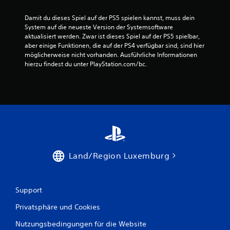
9
Damit du dieses Spiel auf der PS5 spielen kannst, muss dein 
9
System auf die neueste Version der Systemsoftware 
aktualisiert werden. Zwar ist dieses Spiel auf der PS5 spielbar, 
3
aber einige Funktionen, die auf der PS4 verfügbar sind, sind hier 
möglicherweise nicht vorhanden. Ausführliche Informationen 
hierzu findest du unter PlayStation.com/bc.
B
e
w
e
Land/Region Luxemburg
r
t
Support
u
Privatsphäre und Cookies
n
Nutzungsbedingungen für die Website