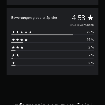
D
4.53
Bewertungen globaler Spieler
u
2993 Bewertungen
75 %
r
14 %
c
5 %
h
2 %
s
5 %
c
h
n
i
t