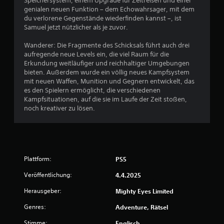
Speichersystem, einem Upgrade für Zeitreisen und einer
g
n
genialen neuen Funktion – dem Echowahrsager, mit dem
,
du verlorene Gegenstände wiederfinden kannst –, ist
e
u
Samuel jetzt nützlicher als je zuvor.
m
n
d
Wanderer: Die Fragmente des Schicksals führt auch drei
a
aufregende neue Levels ein, die viel Raum für die
s
Erkundung weitläufiger und reichhaltiger Umgebungen
S
bieten. Außerdem wurde ein völlig neues Kampfsystem
p
mit neuen Waffen, Munition und Gegnern entwickelt, das
i
es den Spielern ermöglicht, die verschiedenen
e
Kampfsituationen, auf die sie im Laufe der Zeit stoßen,
l
noch kreativer zu lösen.
g
e
n
a
u
Plattform:
PS5
a
n
Veröffentlichung:
4.4.2025
d
e
Herausgeber:
Mighty Eyes Limited
r
S
Genres:
Adventure, Rätsel
t
Stimme:
Englisch