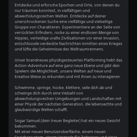
l
Entdecke und erforsche Epochen und Orte, von denen du
7
l
nur träumen konntest, in vielfältigen und
e
abwechslungsreichen Welten. Entdecke auf deiner
8
S
unerschrockenen Suche eine vielfältige und vielseitige
p
Gruppe von Charakteren. Experimentiere an der Seite von
6
e
verrückten Erfindern, rocke zu einer endlosen Menge von
i
Hippies, verteidige uralte Zivilisationen vor einer Invasion,
c
entschlüssele verdeckte Nachrichten inmitten eines Krieges
h
und lüfte die Geheimnisse des Weltraumrennens.
B
e
r
Unser brandneues physikgesteuertes Platforming hebt das
e
p
Action-Adventure auf eine ganz neue Ebene und gibt den
u
Spielern die Möglichkeit, unsere Welten auf neue und
w
n
kreative Weise zu erkunden und mit ihnen zu interagieren.
k
e
t
Schwimme, springe, hocke, klettere, seile dich ab und
e
schwinge dich durch eine Vielzahl von
r
e
abwechslungsreichen Umgebungen und Landschaften mit
r
einer Physik der nächsten Generation, die lebensechte und
t
s
glaubwürdige Welten schafft.
t
u
e
Sogar Samuel (dein treuer Begleiter) hat ein neues Gesicht
l
bekommen.
n
l
Mit einer neuen Benutzeroberfläche, einem neuen
e