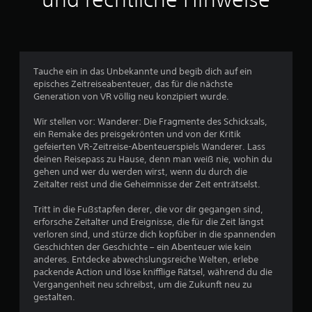
f
t
l
i
u
n
e
n
Tauche ein in das Unbekannte und begib dich auf ein
-
episches Zeitreiseabenteuer, das für die nächste
S
g
Generation von VR völlig neu konzipiert wurde.
p
i
:
Wir stellen vor: Wanderer: Die Fragmente des Schicksals,
e
ein Remake des preisgekrönten und von der Kritik
l
3
gefeierten VR-Zeitreise-Abenteuerspiels Wanderer. Lass
e
deinen Reisepass zu Hause, denn man weiß nie, wohin du
n
gehen und wer du werden wirst, wenn du durch die
.
)
Zeitalter reist und die Geheimnisse der Zeit enträtselst.
.
9
Tritt in die Fußstapfen derer, die vor dir gegangen sind,
M
erforsche Zeitalter und Ereignisse, die für die Zeit längst
5
a
verloren sind, und stürze dich kopfüber in die spannenden
n
Geschichten der Geschichte – ein Abenteuer wie kein
v
u
anderes. Entdecke abwechslungsreiche Welten, erlebe
packende Action und löse knifflige Rätsel, während du die
e
o
Vergangenheit neu schreibst, um die Zukunft neu zu
l
gestalten.
n
l