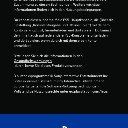
e
Zustimmung zu diesen Bedingungen. Weitere wichtige 
h
Informationen finden sich in den Nutzungsbedingungen.
ö
r
Du kannst diesen Inhalt auf die PS5-Hauptkonsole, die (über die 
t
Einstellung „Konsolenfreigabe und Offline-Spiel“) mit deinem 
h
Konto verknüpft ist, herunterladen und dort spielen. Du kannst 
a
den Inhalt auch auf jede andere PS5-Konsole herunterladen 
s
und dort spielen, wenn du dich mit demselben Konto 
t
anmeldest.
.
Bitte lesen Sie sich die Informationen in den 
Gesundheitswarnungen
 durch, bevor Sie dieses Produkt verwenden.
Bibliotheksprogramme © Sony Interactive Entertainment Inc., 
unter exklusiver Lizenz für Sony Interactive Entertainment 
Europe. Es gelten die Software-Nutzungsbedingungen. 
Vollständige Nutzungsrechte unter eu.playstation.com/legal.