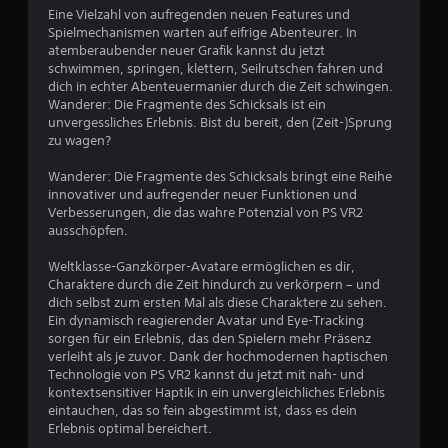
e
Eine Vielzahl von aufregenden neuen Features und
5
s
Spielmechanismen warten auf eifrige Abenteurer. In
S
atemberaubender neuer Grafik kannst du jetzt
p
schwimmen, springen, klettern, Seilrutschen fahren und
e
dich in echter Abenteuermanier durch die Zeit schwingen.
S
i
Wanderer: Die Fragmente des Schicksals ist ein
unvergessliches Erlebnis. Bist du bereit, den (Zeit-)Sprung
c
t
zu wagen?
h
e
e
Wanderer: Die Fragmente des Schicksals bringt eine Reihe
r
innovativer und aufregender neuer Funktionen und
n
r
Verbesserungen, die das wahre Potenzial von PS VR2
D
ausschöpfen.
n
u
k
Weltklasse-Ganzkörper-Avatare ermöglichen es dir,
e
a
Charaktere durch die Zeit hindurch zu verkörpern – und
n
dich selbst zum ersten Mal als diese Charaktere zu sehen.
n
n
Ein dynamisch reagierender Avatar und Eye-Tracking
s
sorgen für ein Erlebnis, das den Spielern mehr Präsenz
a
t
verleiht als je zuvor. Dank der hochmodernen haptischen
m
Technologie von PS VR2 kannst du jetzt mit nah- und
u
a
kontextsensitiver Haptik in ein unvergleichliches Erlebnis
n
eintauchen, das so fein abgestimmt ist, dass es dein
u
s
Erlebnis optimal bereichert.
e