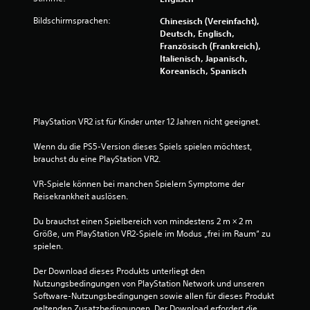
e
l
Bildschirmsprachen:
Chinesisch (Vereinfacht),
l
Deutsch, Englisch,
e
Französisch (Frankreich),
f
Italienisch, Japanisch,
o
Koreanisch, Spanisch
r
t
z
u
PlayStation VR2 ist für Kinder unter 12 Jahren nicht geeignet.
s
e
Wenn du die PS5-Version dieses Spiels spielen möchtest, 
t
brauchst du eine PlayStation VR2.
z
e
VR-Spiele können bei manchen Spielern Symptome der 
n
Reisekrankheit auslösen.
,
w
Du brauchst einen Spielbereich von mindestens 2 m × 2 m 
o
Größe, um PlayStation VR2-Spiele im Modus „frei im Raum“ zu 
d
spielen.
u
a
Der Download dieses Produkts unterliegt den 
u
Nutzungsbedingungen von PlayStation Network und unseren 
f
Software-Nutzungsbedingungen sowie allen für dieses Produkt 
g
geltenden Zusatzbedingungen. Der Download erfordert die 