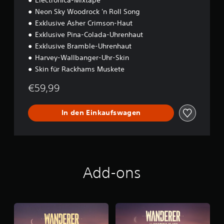
D
i
Neon Sky Woodrock 'n Roll Song
a
r
s
b
Exklusive Asher Crimson-Haut
S
e
Exklusive Pina-Colada-Uhrenhaut
p
i
Exklusive Bramble-Uhrenhaut
i
m
Harvey-Wallbanger-Uhr-Skin
e
S
l
p
Skin für Rackhams Muskete
e
i
n
e
€59,99
t
l
h
e
ä
n
In den Einkaufswagen
l
h
t
e
U
l
n
f
t
e
e
n
Add-ons
r
,
t
s
i
e
t
p
e
a
l
r