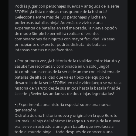
o
Podrás jugar con personajes nuevos y antiguos de la serie
STORM, ¡la lista de ninjas más grande de la historia!
:
¡Selecciona entre más de 130 personajes y lucha en
poderosas batallas ninja! Además de vivir de una
3
experiencia de batallas en red mejorada, la nueva opción
de modo Simple te permitirá realizar diferentes
.
combinaciones de ninjutsu con mayor facilidad. Ya seas
principiante o experto, podrás disfrutar de batallas
8
intensas con tus ninjas favoritos.
• Por primera vez, ¡la historia de la rivalidad entre Naruto y
6
Sasuke fue recortada y combinada en un solo juego!
Al combinar escenas de la serie de anime con el sistema de
e
batallas de alta calidad que ya es típico del equipo de
desarrollo de la serie STORM, en este videojuego se narra la
s
historia de Naruto desde sus inicios hasta la batalla final de
la serie. ¡Revive las andanzas de dos ninjas legendarios!
t
• ¡Experimenta una historia especial sobre una nueva
r
generación!
Disfruta de una historia nueva y original en la que Boruto
e
Uzumaki, el hijo del séptimo Hokage y un ninja de la nueva
era, se ve arrastrado a una gran batalla que involucra a
l
todo el mundo ninja... todo después de conocer a una