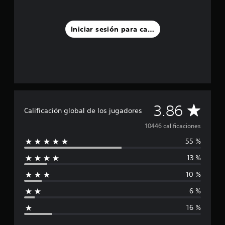
Iniciar sesión para calificar
C
3.86
Calificación global de los jugadores
a
10446 calificaciones
55 %
l
13 %
i
10 %
f
6 %
i
16 %
c