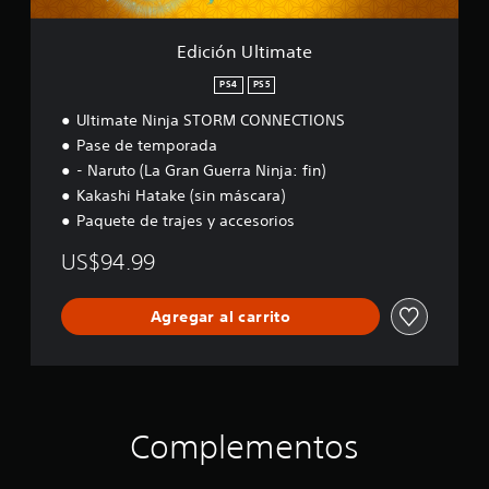
m
a
t
Edición Ultimate
e
PS4
PS5
Ultimate Ninja STORM CONNECTIONS
Pase de temporada
- Naruto (La Gran Guerra Ninja: fin)
Kakashi Hatake (sin máscara)
Paquete de trajes y accesorios
US$94.99
Agregar al carrito
Complementos