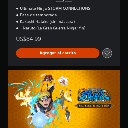
Ultimate Ninja STORM CONNECTIONS
Pase de temporada
Kakashi Hatake (sin máscara)
- Naruto (La Gran Guerra Ninja: fin)
US$84.99
Agregar al carrito
E
d
i
c
i
ó
n
U
l
t
i