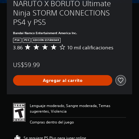
NARUTO X BORUTO Ultimate 
Ninja STORM CONNECTIONS 
PS4 y PS5
Bandai Namco Entertainment America Inc.
PS4
PS5
EDICIÓN ESTÁNDAR
3.86
10 mil calificaciones
C
a
l
US$59.99
i
f
i
Agregar al carrito
c
a
c
i
ó
Lenguaje moderado, Sangre moderada, Temas
n
sugerentes, Violencia
p
r
Compras dentro del juego
o
m
e
Se requiere PS Plus para jugar online