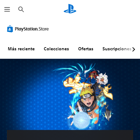
B
u
s
c
a
r
Más reciente
Colecciones
Ofertas
Suscripciones