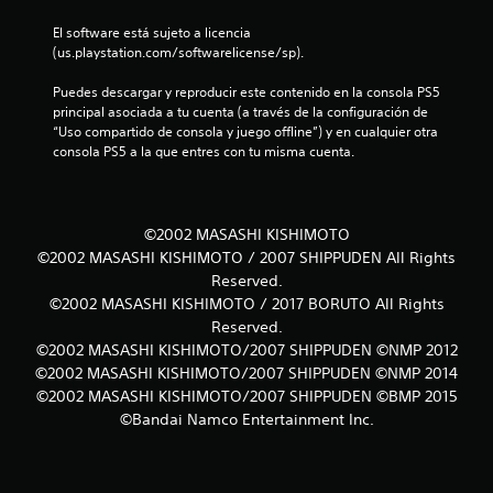
o
El software está sujeto a licencia 
t
(us.playstation.com/softwarelicense/sp).
a
Puedes descargar y reproducir este contenido en la consola PS5 
principal asociada a tu cuenta (a través de la configuración de 
l
“Uso compartido de consola y juego offline”) y en cualquier otra 
consola PS5 a la que entres con tu misma cuenta.
d
e
©2002 MASASHI KISHIMOTO
1
©2002 MASASHI KISHIMOTO / 2007 SHIPPUDEN All Rights
Reserved.
0
©2002 MASASHI KISHIMOTO / 2017 BORUTO All Rights
Reserved.
4
©2002 MASASHI KISHIMOTO/2007 SHIPPUDEN ©NMP 2012
4
©2002 MASASHI KISHIMOTO/2007 SHIPPUDEN ©NMP 2014
©2002 MASASHI KISHIMOTO/2007 SHIPPUDEN ©BMP 2015
6
©Bandai Namco Entertainment Inc.
c