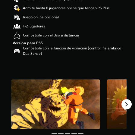
d
Admite hasta 8 jugadores online que tengan PS Plus
i
o
Juego online opcional
:
3
1-2 jugadores
.
Compatible con el Uso a distancia
8
6
Versión para PS5
e
Compatible con la función de vibración (control inalámbrico
s
DualSense)
t
r
e
l
l
a
s
d
e
c
i
n
c
o
e