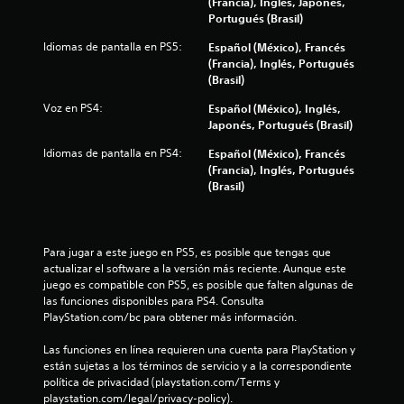
(Francia), Inglés, Japonés,
t
Portugués (Brasil)
r
Idiomas de pantalla en PS5:
Español (México), Francés
(Francia), Inglés, Portugués
e
(Brasil)
l
Voz en PS4:
Español (México), Inglés,
Japonés, Portugués (Brasil)
l
Idiomas de pantalla en PS4:
Español (México), Francés
(Francia), Inglés, Portugués
a
(Brasil)
s
e
Para jugar a este juego en PS5, es posible que tengas que 
actualizar el software a la versión más reciente. Aunque este 
n
juego es compatible con PS5, es posible que falten algunas de 
las funciones disponibles para PS4. Consulta 
u
PlayStation.com/bc para obtener más información.
n
Las funciones en línea requieren una cuenta para PlayStation y 
están sujetas a los términos de servicio y a la correspondiente 
t
política de privacidad (playstation.com/Terms y 
playstation.com/legal/privacy-policy).