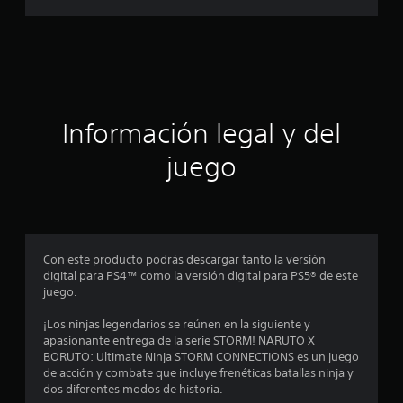
a
c
i
ó
Información legal y del
n
juego
p
r
o
Con este producto podrás descargar tanto la versión
digital para PS4™ como la versión digital para PS5® de este
m
juego.
e
¡Los ninjas legendarios se reúnen en la siguiente y
apasionante entrega de la serie STORM! NARUTO X
d
BORUTO: Ultimate Ninja STORM CONNECTIONS es un juego
de acción y combate que incluye frenéticas batallas ninja y
i
dos diferentes modos de historia.