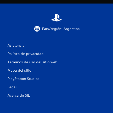
a
l
i
f
País/región: Argentina
i
Asistencia
c
Política de privacidad
a
Términos de uso del sitio web
c
Mapa del sitio
i
PlayStation Studios
o
Legal
n
Acerca de SIE
e