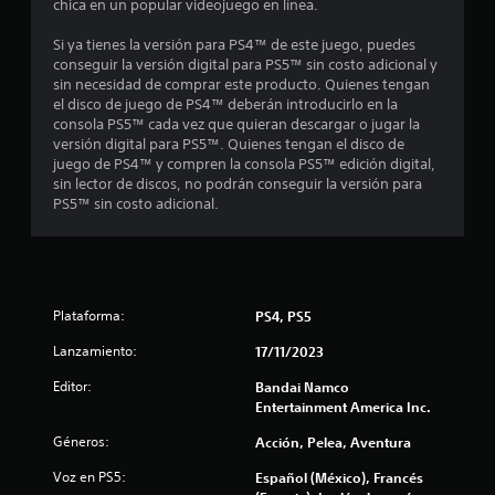
chica en un popular videojuego en línea.
l
Si ya tienes la versión para PS4™ de este juego, puedes
a
conseguir la versión digital para PS5™ sin costo adicional y
sin necesidad de comprar este producto. Quienes tengan
s
el disco de juego de PS4™ deberán introducirlo en la
consola PS5™ cada vez que quieran descargar o jugar la
d
versión digital para PS5™. Quienes tengan el disco de
juego de PS4™ y compren la consola PS5™ edición digital,
e
sin lector de discos, no podrán conseguir la versión para
PS5™ sin costo adicional.
c
i
n
Plataforma:
PS4, PS5
c
Lanzamiento:
17/11/2023
o
Editor:
Bandai Namco
Entertainment America Inc.
e
Géneros:
Acción, Pelea, Aventura
s
Voz en PS5:
Español (México), Francés