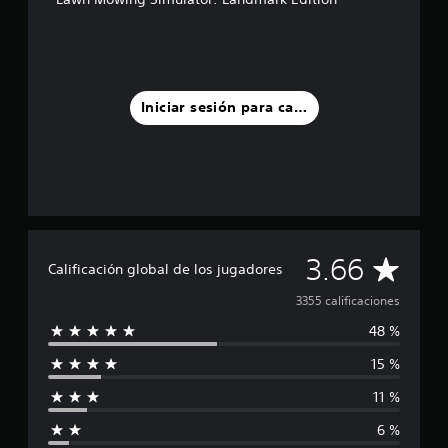
Iniciar sesión para calificar
C
3.66
Calificación global de los jugadores
a
3355 calificaciones
48 %
l
15 %
i
11 %
f
6 %