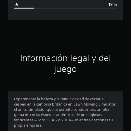
i
19 %
c
a
c
i
ó
Información legal y del
n
juego
p
r
o
Experimenta la belleza y la minuciosidad de cortar el
césped en la campiña británica en Lawn Mowing Simulator,
m
el único simulador que te permite conducir una amplia
gama de cortacéspedes auténticos de prestigiosos
e
fabricantes —Toro, SCAG y STIGA— mientras gestionas tu
propia empresa.