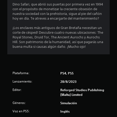
d
Dino Safari, que abrió sus puertas por primera vez en 1994
i
con el propósito de monetizar la creciente obsesión de
nuestra sociedad con la prehistoria, sigue al pie del cañón
o
hoy en día. Te atreves a encargarte del mantenimiento?
:
¡Los enclaves más antiguos de Gran Bretaña necesitan un
corte de césped! Descubre cuatro nuevas ubicaciones: The
3
Royal Stones, Druid Tor, The Ancient Aurochs y Aurochs
Hill. Son patrimonio de la humanidad, así que pagarás una
.
buena multa si causas algún daño. ¡Mucho ojo!
6
6
Plataforma:
PS4, PS5
e
Lanzamiento:
28/8/2023
s
Editor:
Reforged Studios Publishing
t
(Malta) Limited
Géneros:
Simulación
r
Voz en PS5:
Inglés
e