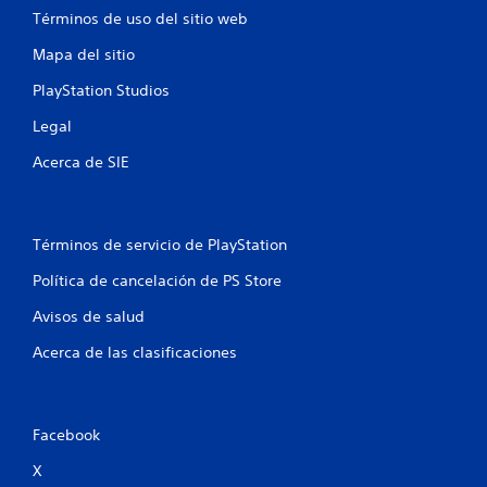
Términos de uso del sitio web
t
Mapa del sitio
o
PlayStation Studios
t
Legal
a
Acerca de SIE
l
d
Términos de servicio de PlayStation
e
Política de cancelación de PS Store
3
Avisos de salud
3
Acerca de las clasificaciones
5
5
Facebook
c
X