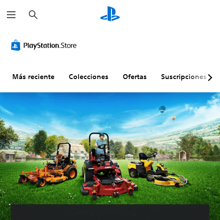
B
u
s
c
a
r
Más reciente
Colecciones
Ofertas
Suscripciones