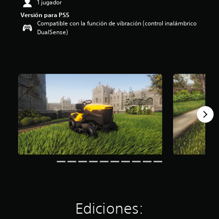
1 jugador
i
Versión para PS5
o
Compatible con la función de vibración (control inalámbrico
:
DualSense)
3
.
6
6
e
s
t
r
e
l
l
a
s
d
e
c
i
n
c
o
Ediciones:
e
s