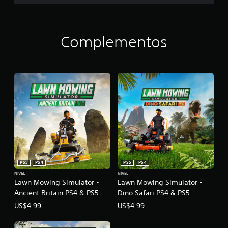
P
S
5
Complementos
PS5
PS4
PS5
PS4
NIVEL
NIVEL
Lawn Mowing Simulator -
Lawn Mowing Simulator -
Ancient Britain PS4 & PS5
Dino Safari PS4 & PS5
US$4.99
US$4.99