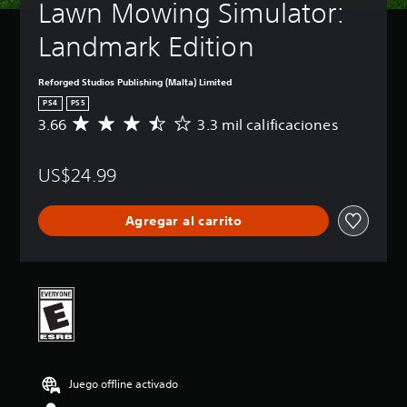
Lawn Mowing Simulator: 
Landmark Edition
Reforged Studios Publishing (Malta) Limited
PS4
PS5
3.66
3.3 mil calificaciones
C
a
l
US$24.99
i
f
i
Agregar al carrito
c
a
c
i
ó
n
p
r
o
m
Juego offline activado
e
d