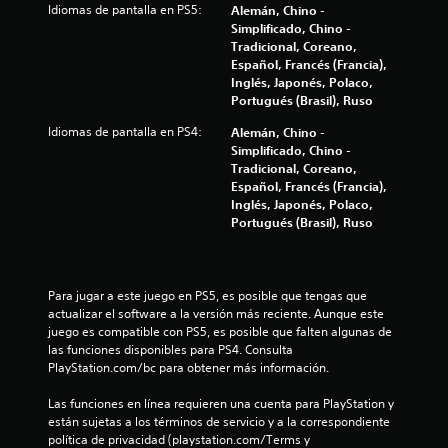
Idiomas de pantalla en PS5:
Alemán, Chino -
l
Simplificado, Chino -
Tradicional, Coreano,
l
Español, Francés (Francia),
Inglés, Japonés, Polaco,
a
Portugués (Brasil), Ruso
Idiomas de pantalla en PS4:
Alemán, Chino -
s
Simplificado, Chino -
Tradicional, Coreano,
d
Español, Francés (Francia),
Inglés, Japonés, Polaco,
e
Portugués (Brasil), Ruso
c
i
Para jugar a este juego en PS5, es posible que tengas que 
actualizar el software a la versión más reciente. Aunque este 
n
juego es compatible con PS5, es posible que falten algunas de 
las funciones disponibles para PS4. Consulta 
c
PlayStation.com/bc para obtener más información.
o
Las funciones en línea requieren una cuenta para PlayStation y 
están sujetas a los términos de servicio y a la correspondiente 
e
política de privacidad (playstation.com/Terms y 