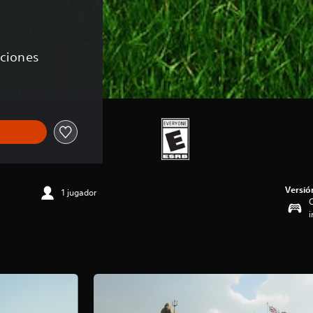
aciones
Versió
1 jugador
C
i