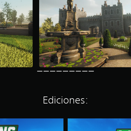
Ediciones:
L
a