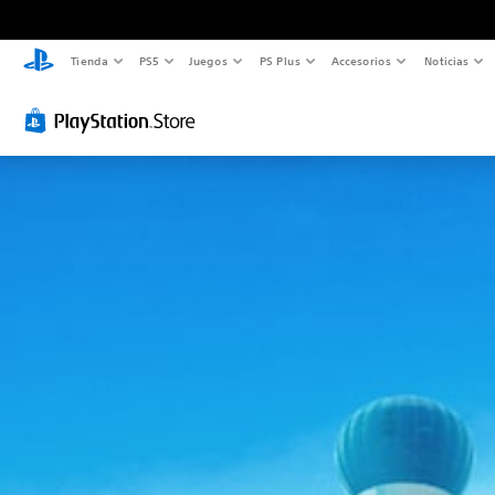
Tienda
PS5
Juegos
PS Plus
Accesorios
Noticias