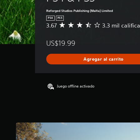
Reforged Studios Publishing (Malta) Limited
PS4
PS5
3.67
3.3 mil calific
C
a
l
US$19.99
i
f
i
Agregar al carrito
c
a
c
i
ó
Juego offline activado
n
p
r
o
m
e
d
i
o