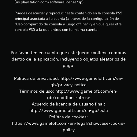
d
(us.playstation.com/softwarelicense/sp).
e
e
r
t
Puedes descargar y reproducir este contenido en la consola PS5 
i
i
principal asociada a tu cuenta (a través de la configuración de 
e
e
“Uso compartido de consola y juego offline”) y en cualquier otra 
n
m
consola PS5 a la que entres con tu misma cuenta.
c
p
i
o
a
.
c
Por favor, ten en cuenta que este juego contiene compras
i
n
dentro de la aplicación, incluyendo objetos aleatorios de
S
e
e
pago.
m
p
á
u
Política de privacidad: http://www.gameloft.com/en-
t
e
gb/privacy-notice
i
d
Términos de uso: http://www.gameloft.com/en-
c
e
a
gb/conditions-of-use
j
(
Acuerdo de licencia de usuario final:
s
u
http://www.gameloft.com/en-gb/eula
o
g
Política de cookies:
l
a
https://www.gameloft.com/en/legal/showcase-cookie-
o
r
policy
e
s
l