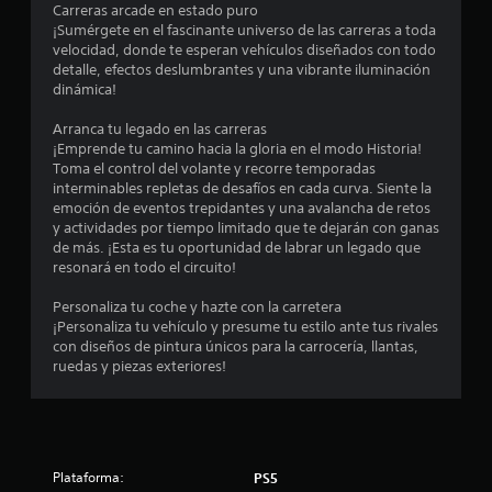
e
a
Carreras arcade en estado puro
d
r
¡Sumérgete en el fascinante universo de las carreras a toda
a
1
e
velocidad, donde te esperan vehículos diseñados con todo
d
l
detalle, efectos deslumbrantes y una vibrante iluminación
d
0
j
dinámica!
e
u
p
3
e
Arranca tu legado en las carreras
u
g
¡Emprende tu camino hacia la gloria en el modo Historia!
l
6
o
Toma el control del volante y recorre temporadas
s
e
interminables repletas de desafíos en cada curva. Siente la
a
n
7
emoción de eventos trepidantes y una avalancha de retos
r
c
y actividades por tiempo limitado que te dejarán con ganas
l
u
9
de más. ¡Esta es tu oportunidad de labrar un legado que
o
a
resonará en todo el circuito!
s
l
c
b
q
Personaliza tu coche y hazte con la carretera
o
u
¡Personaliza tu vehículo y presume tu estilo ante tus rivales
a
t
i
con diseños de pintura únicos para la carrocería, llantas,
o
e
ruedas y piezas exteriores!
l
n
r
e
m
i
s
o
r
m
f
á
e
p
Plataforma:
PS5
n