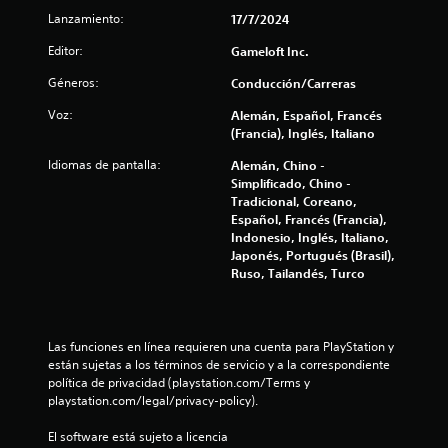
i
i
t
d
Lanzamiento:
17/7/2024
o
c
a
d
Editor:
Gameloft Inc.
m
u
a
e
r
Géneros:
Conducción/Carreras
n
a
t
c
Voz:
Alemán, Español, Francés
n
e
(Francia), Inglés, Italiano
t
o
i
e
d
Idiomas de pantalla:
Alemán, Chino -
e
e
o
Simplificado, Chino -
l
n
Tradicional, Coreano,
g
t
Español, Francés (Francia),
n
a
r
Indonesio, Inglés, Italiano,
m
o
Japonés, Portugués (Brasil),
e
e
d
Ruso, Tailandés, Turco
p
e
s
l
u
a
n
y
l
Las funciones en línea requieren una cuenta para PlayStation y 
o
í
están sujetas a los términos de servicio y a la correspondiente 
l
m
política de privacidad (playstation.com/Terms y 
a
i
playstation.com/legal/privacy-policy).
e
t
x
e
El software está sujeto a licencia 
p