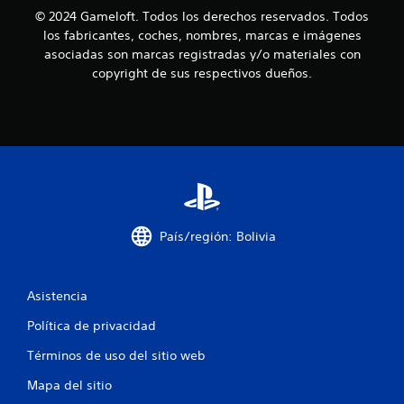
i
j
© 2024 Gameloft. Todos los derechos reservados. Todos
n
u
los fabricantes, coches, nombres, marcas e imágenes
p
e
asociadas son marcas registradas y/o materiales con
u
g
copyright de sus respectivos dueños.
o
l
o
s
f
a
f
c
l
i
i
o
n
n
e
e
)
s
.
País/región: Bolivia
s
i
m
u
Asistencia
l
Política de privacidad
t
á
Términos de uso del sitio web
n
e
Mapa del sitio
a