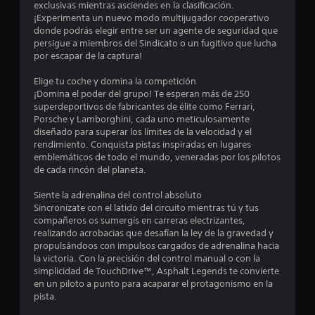
a
exclusivas mientras asciendes en la clasificación.
P
z
¡Experimenta un nuevo modo multijugador cooperativo
a
a
s
donde podrás elegir entre ser un agente de seguridad que
u
r
persigue a miembros del Sindicato o un fugitivo que lucha
t
s
por escapar de la captura!
e
e
a
p
d
Elige tu coche y domina la competición
n
o
e
¡Domina el poder del grupo! Te esperan más de 250
r
l
superdeportivos de fabricantes de élite como Ferrari,
u
l
j
Porsche y Lamborghini, cada uno meticulosamente
o
diseñado para superar los límites de la velocidad y el
u
n
s
rendimiento. Conquista pistas inspiradas en lugares
e
m
emblemáticos de todo el mundo, veneradas por los pilotos
t
g
e
de cada rincón del planeta.
n
o
o
ú
P
Siente la adrenalina del control absoluto
s
u
Sincronízate con el latido del circuito mientras tú y tus
t
s
e
compañeros os sumergís en carreras electrizantes,
i
d
realizando acrobacias que desafían la ley de la gravedad y
n
a
e
propulsándoos con impulsos cargados de adrenalina hacia
n
s
la victoria. Con la precisión del control manual o con la
e
l
p
simplicidad de TouchDrive™, Asphalt Legends te convierte
c
a
en un piloto a punto para acaparar el protagonismo en la
e
d
u
pista.
s
s
i