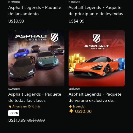
d
ELEMENTO
ELEMENTO
P
i
Asphalt Legends - Paquete
Asphalt Legends - Paquete
e
u
m
de lanzamiento
de principiante de leyendas
j
e
i
d
o
e
US$9.99
US$4.99
e
n
y
s
t
s
r
o
t
e
s
i
v
d
c
i
e
k
s
c
a
a
á
j
r
m
l
u
a
o
r
s
s
a
t
c
n
ELEMENTO
VEHÍCULO
a
Asphalt Legends - Paquete
Asphalt Legends - Paquete
o
i
b
n
e
de todas las clases
de verano exclusivo de
l
t
f
PlayStation®Plus
Ahorra un 10 % más
Essential
e
r
e
US$0.00
-30 %
(
o
c
Precio de la oferta: US$13.99. Precio original: US$19.99.
US$13.99
US$19.99
b
l
t
e
á
o
s
s
s