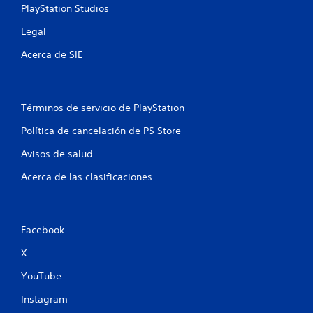
PlayStation Studios
s
d
Legal
e
b
Acerca de SIE
o
t
o
Términos de servicio de PlayStation
n
e
Política de cancelación de PS Store
s
Avisos de salud
P
u
Acerca de las clasificaciones
e
d
e
s
Facebook
j
u
X
g
a
YouTube
r
y
Instagram
d