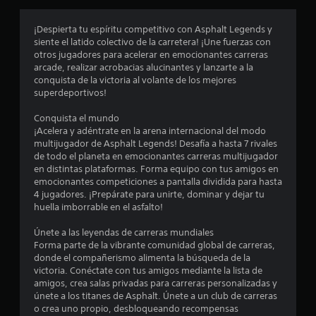
c
o
p
l
t
¡Despierta tu espíritu competitivo con Asphalt Legends y
i
a
o
siente el latido colectivo de la carretera! ¡Une fuerzas con
y
n
otros jugadores para acelerar en emocionantes carreras
n
e
e
arcade, realizar acrobacias alucinantes y lanzarte a la
n
s
conquista de la victoria al volante de los mejores
c
c
superdeportivos!
P
u
u
o
a
Conquista el mundo
e
l
¡Acelera y adéntrate en la arena internacional del modo
d
q
e
multijugador de Asphalt Legends! Desafía a hasta 7 rivales
e
u
de todo el planeta en emocionantes carreras multijugador
s
i
s
en distintas plataformas. Forma equipo con tus amigos en
j
e
emocionantes competiciones a pantalla dividida para hasta
u
r
t
4 jugadores. ¡Prepárate para unirte, dominar y dejar tu
g
m
huella imborrable en el asfalto!
a
o
r
r
m
Únete a las leyendas de carreras mundiales
y
e
e
Forma parte de la vibrante comunidad global de carreras,
d
n
donde el compañerismo alimenta la búsqueda de la
e
t
l
victoria. Conéctate con tus amigos mediante la lista de
s
o
amigos, crea salas privadas para carreras personalizadas y
p
.
l
únete a los titanes de Asphalt. Únete a un club de carreras
l
o crea uno propio, desbloqueando recompensas
a