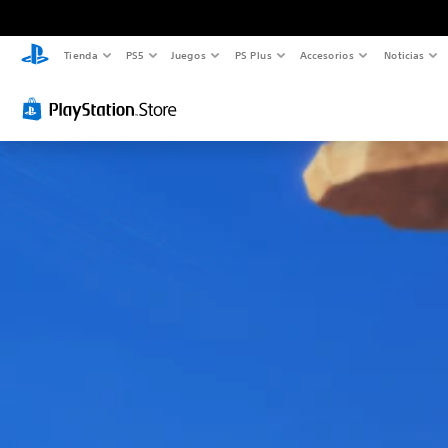
Tienda
PS5
Juegos
PS Plus
Accesorios
Noticias