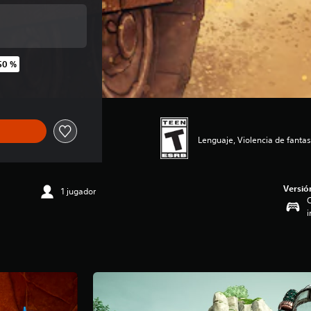
50 %
ginal de US$59.99
Lenguaje, Violencia de fantas
Versió
1 jugador
C
i