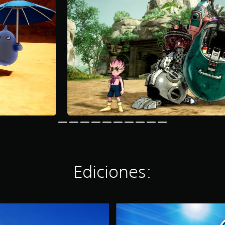
Ediciones:
E
d