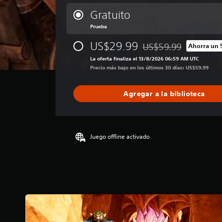
l
i
Gratuito
f
Prueba
i
c
US$29.99
US$59.99
Ahorra un 
a
Rebajado del precio ori
c
La oferta finaliza el 13/8/2026 06:59 AM UTC
i
Precio más bajo en los últimos 30 días: US$59.99
ó
n
Agregar a la biblioteca
p
r
o
m
e
Juego offline activado
d
i
o
:
4
.
1
4
e