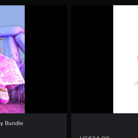
Y
O
G
A
M
A
S
T
E
R
y Bundle