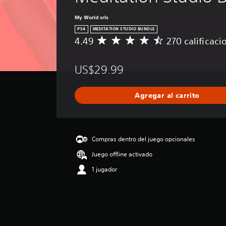
My World srls
PS4
MEDITATION STUDIO BUNDLE
4.49
270 calificaci
C
a
l
US$29.99
i
f
i
Agregar al carrito
c
a
c
i
ó
Compras dentro del juego opcionales
n
Juego offline activado
p
r
1 jugador
o
m
e
d
i
o