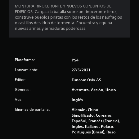
a
MONTURA RINOCERONTE Y NUEVOS CONJUNTOS DE
s
EDIFICIOS: Carga a la batalla sobre un rinoceronte feroz,
construye pueblos piratas con los restos de los naufragios
d
o castillos de vidrio de tormenta. Encuentra y equipa
nuevas armas y armaduras poderosas.
e
c
i
Plataforma:
PS4
n
Lanzamiento:
27/5/2021
c
Editor:
Funcom Oslo AS
o
Géneros:
Aventura, Acción, Único
Voz:
Inglés
e
Idiomas de pantalla:
Alemán, Chino -
s
Simplificado, Coreano,
Español, Francés (Francia),
t
Inglés, Italiano, Polaco,
Portugués (Brasil), Ruso
r