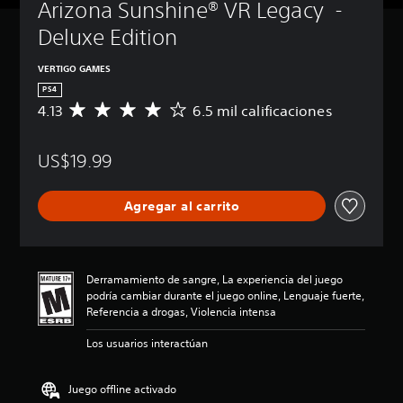
Arizona Sunshine® VR Legacy  - 
t
u
Deluxe Edition
l
o
VERTIGO GAMES
s
PS4
P
4.13
6.5 mil calificaciones
C
u
a
e
l
d
US$19.99
i
e
f
s
i
j
Agregar al carrito
c
u
a
g
c
a
i
r
ó
Derramamiento de sangre, La experiencia del juego
s
n
podría cambiar durante el juego online, Lenguaje fuerte,
i
p
Referencia a drogas, Violencia intensa
n
r
s
o
Los usuarios interactúan
u
m
b
e
t
d
Juego offline activado
í
i