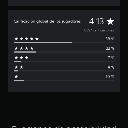
C
4.13
Calificación global de los jugadores
a
6597 calificaciones
58 %
l
22 %
i
7 %
f
4 %
i
10 %
c
a
c
i
ó