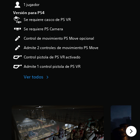
t
1 jugador
o
u
:
Versión para PS4
l
4
o
Se requiere casco de PS VR
.
s
1
Se requiere PS Camera
p
3
o
Control de movimiento PS Move opcional
e
r
s
q
Admite 2 controles de movimiento PS Move
t
u
r
Control pistola de PS VR activado
e
e
e
Admite 1 control pistola de PS VR
l
l
l
j
Ver todos
a
u
s
e
d
g
e
o
c
n
i
o
n
i
c
n
o
c
e
l
s
u