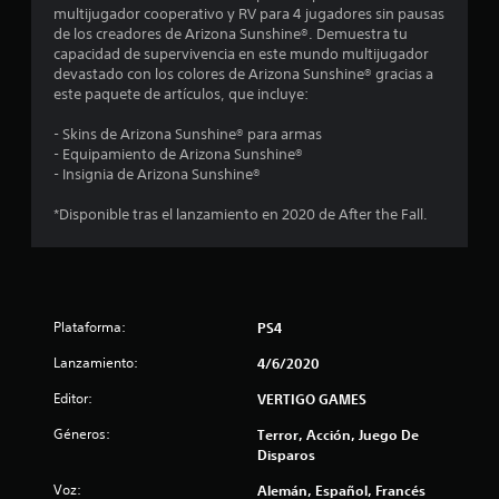
multijugador cooperativo y RV para 4 jugadores sin pausas
e
de los creadores de Arizona Sunshine®. Demuestra tu
capacidad de supervivencia en este mundo multijugador
c
devastado con los colores de Arizona Sunshine® gracias a
este paquete de artículos, que incluye:
i
- Skins de Arizona Sunshine® para armas
n
- Equipamiento de Arizona Sunshine®
- Insignia de Arizona Sunshine®
c
*Disponible tras el lanzamiento en 2020 de After the Fall.
o
e
s
Plataforma:
PS4
t
Lanzamiento:
4/6/2020
r
Editor:
VERTIGO GAMES
e
Géneros:
Terror, Acción, Juego De
Disparos
l
Voz:
Alemán, Español, Francés