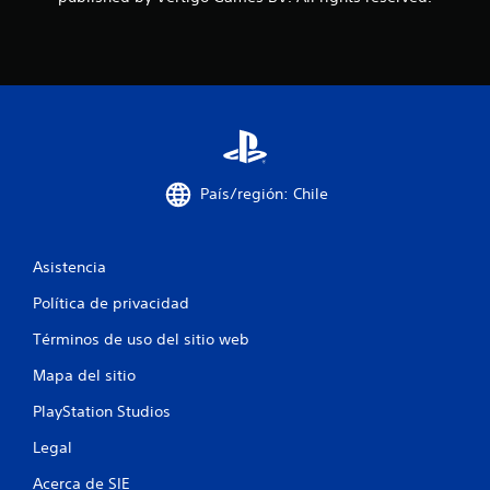
c
a
c
i
o
País/región: Chile
n
e
Asistencia
s
Política de privacidad
Términos de uso del sitio web
Mapa del sitio
PlayStation Studios
Legal
Acerca de SIE