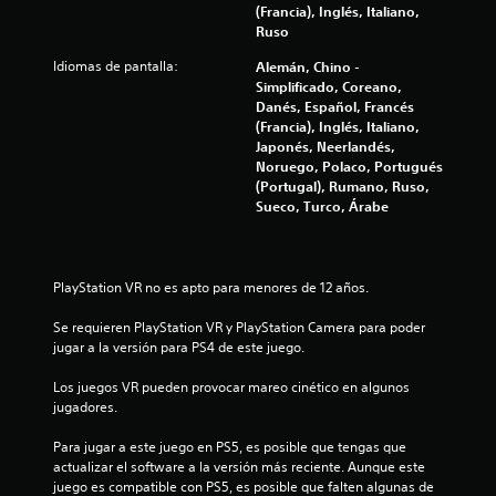
(Francia), Inglés, Italiano,
l
Ruso
a
Idiomas de pantalla:
Alemán, Chino -
Simplificado, Coreano,
s
Danés, Español, Francés
(Francia), Inglés, Italiano,
e
Japonés, Neerlandés,
Noruego, Polaco, Portugués
n
(Portugal), Rumano, Ruso,
Sueco, Turco, Árabe
u
n
PlayStation VR no es apto para menores de 12 años.
t
Se requieren PlayStation VR y PlayStation Camera para poder 
o
jugar a la versión para PS4 de este juego.
t
Los juegos VR pueden provocar mareo cinético en algunos 
jugadores.
a
Para jugar a este juego en PS5, es posible que tengas que 
l
actualizar el software a la versión más reciente. Aunque este 
juego es compatible con PS5, es posible que falten algunas de 