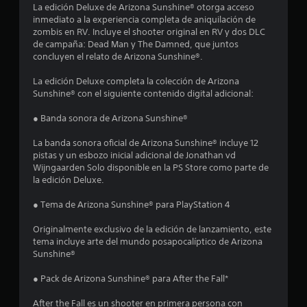
La edición Deluxe de Arizona Sunshine® otorga acceso
1
inmediato a la experiencia completa de aniquilación de
zombis en RV. Incluye el shooter original en RV y dos DLC
3
de campaña: Dead Man y The Damned, que juntos
concluyen el relato de Arizona Sunshine®.
e
La edición Deluxe completa la colección de Arizona
s
Sunshine® con el siguiente contenido digital adicional:
t
● Banda sonora de Arizona Sunshine®
r
La banda sonora oficial de Arizona Sunshine® incluye 12
pistas y un esbozo inicial adicional de Jonathan vd
e
Wijngaarden Solo disponible en la PS Store como parte de
la edición Deluxe.
l
● Tema de Arizona Sunshine® para PlayStation 4
l
Originalmente exclusivo de la edición de lanzamiento, este
a
tema incluye arte del mundo posapocalíptico de Arizona
Sunshine®
s
● Pack de Arizona Sunshine® para After the Fall*
d
After the Fall es un shooter en primera persona con