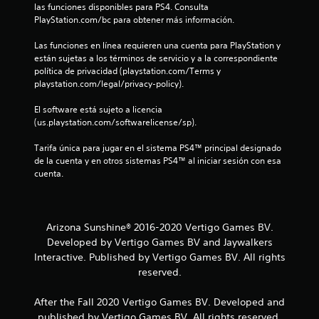
d
las funciones disponibles para PS4. Consulta 
PlayStation.com/bc para obtener más información.
e
Las funciones en línea requieren una cuenta para PlayStation y 
6
están sujetas a los términos de servicio y a la correspondiente 
política de privacidad (playstation.com/Terms y 
playstation.com/legal/privacy-policy).
5
El software está sujeto a licencia 
9
(us.playstation.com/softwarelicense/sp).
7
Tarifa única para jugar en el sistema PS4™ principal designado 
de la cuenta y en otros sistemas PS4™ al iniciar sesión con esa 
c
cuenta.
a
l
Arizona Sunshine® 2016-2020 Vertigo Games BV.
Developed by Vertigo Games BV and Jaywalkers
i
Interactive. Published by Vertigo Games BV. All rights
f
reserved.
i
After the Fall 2020 Vertigo Games BV. Developed and
published by Vertigo Games BV. All rights reserved.