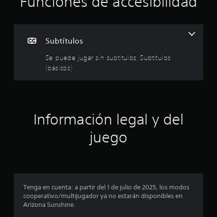
Funciones de accesibilidad
n
p
Subtítulos
r
Se puede jugar sin subtítulos, Subtítulos
o
(básicos)
m
e
Información legal y del
d
juego
i
o
:
Tenga en cuenta: a partir del 1 de julio de 2025, los modos
4
cooperativo/multijugador ya no estarán disponibles en
Arizona Sunshine.
.