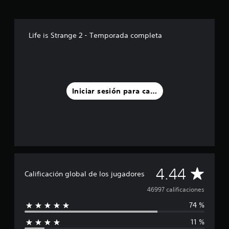
Life is Strange 2 - Temporada completa
Iniciar sesión para calificar
C
4.44
Calificación global de los jugadores
a
46997 calificaciones
74 %
l
11 %