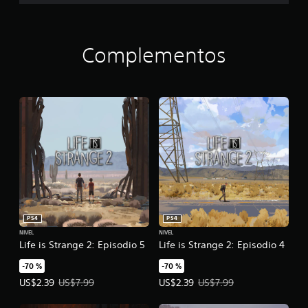
o
1
Complementos
PS4
PS4
NIVEL
NIVEL
Life is Strange 2: Episodio 5
Life is Strange 2: Episodio 4
-70 %
-70 %
Precio de la oferta: US$2.39. Precio original: US$7.99.
Precio de la oferta: US$2.39. Prec
US$2.39
US$7.99
US$2.39
US$7.99