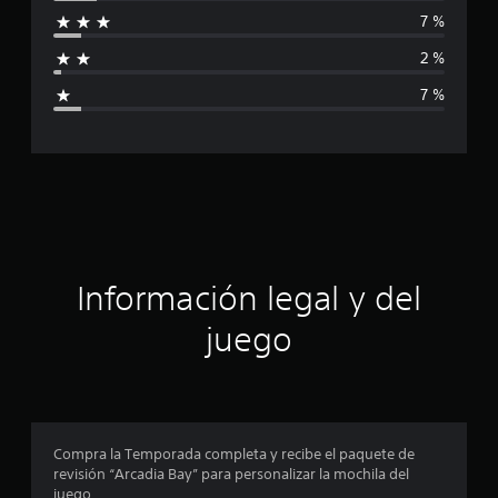
i
7 %
f
2 %
i
7 %
c
a
c
i
ó
Información legal y del
n
juego
p
r
o
Compra la Temporada completa y recibe el paquete de
revisión “Arcadia Bay” para personalizar la mochila del
m
juego.