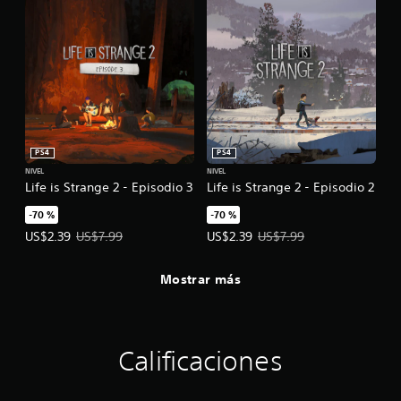
PS4
PS4
NIVEL
NIVEL
Life is Strange 2 - Episodio 3
Life is Strange 2 - Episodio 2
-70 %
-70 %
Precio de la oferta: US$2.39. Precio original: US$7.99.
Precio de la oferta: US$2.39. Prec
US$2.39
US$7.99
US$2.39
US$7.99
Mostrar más
Calificaciones