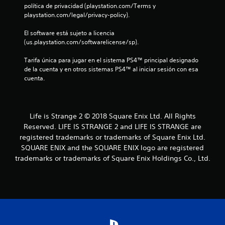
política de privacidad (playstation.com/Terms y 
o
playstation.com/legal/privacy-policy).
e
El software está sujeto a licencia 
(us.playstation.com/softwarelicense/sp).
s
Tarifa única para jugar en el sistema PS4™ principal designado 
t
de la cuenta y en otros sistemas PS4™ al iniciar sesión con esa 
cuenta.
r
e
Life is Strange 2 © 2018 Square Enix Ltd. All Rights
l
Reserved. LIFE IS STRANGE 2 and LIFE IS STRANGE are
registered trademarks or trademarks of Square Enix Ltd.
l
SQUARE ENIX and the SQUARE ENIX logo are registered
a
trademarks or trademarks of Square Enix Holdings Co., Ltd.
s
e
n