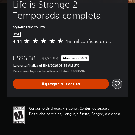
Life is Strange 2 - 
Temporada completa
SQUARE ENIX CO. LTD.
PS4
4.44
46 mil calificaciones
C
a
l
US$6.38
i
US$31.94
Ahorra un 80 %
Rebajado del precio original de US$31.94
f
La oferta finaliza el 13/8/2026 06:59 AM UTC
i
Precio más bajo en los últimos 30 días: US$31.94
c
a
Agregar al carrito
c
i
ó
n
p
Consumo de drogas y alcohol, Contenido sexual,
r
Desnudos parciales, Lenguaje fuerte, Sangre, Violencia
o
m
e
d