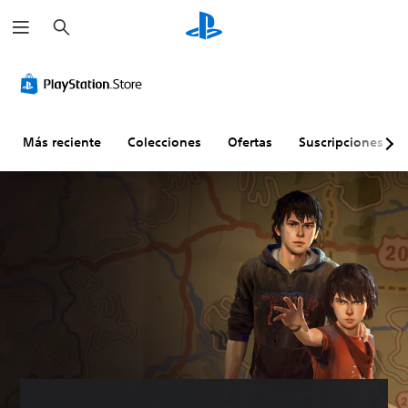
B
u
s
c
a
r
Más reciente
Colecciones
Ofertas
Suscripciones