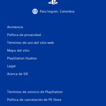
u
País/región: Colombia
n
t
Asistencia
o
Política de privacidad
t
Términos de uso del sitio web
a
Mapa del sitio
l
PlayStation Studios
d
Legal
e
Acerca de SIE
4
6
Términos de servicio de PlayStation
9
Política de cancelación de PS Store