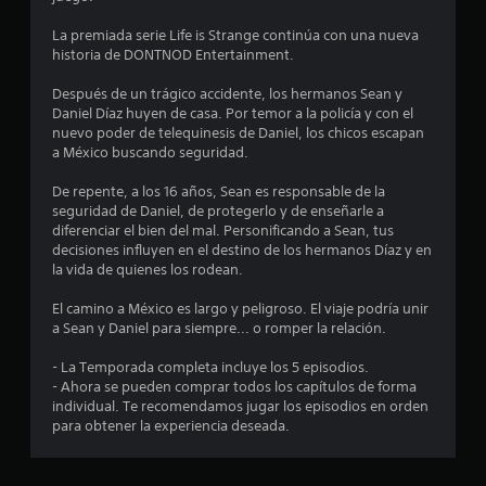
e
La premiada serie Life is Strange continúa con una nueva
historia de DONTNOD Entertainment.
d
Después de un trágico accidente, los hermanos Sean y
i
Daniel Díaz huyen de casa. Por temor a la policía y con el
nuevo poder de telequinesis de Daniel, los chicos escapan
o
a México buscando seguridad.
:
De repente, a los 16 años, Sean es responsable de la
seguridad de Daniel, de protegerlo y de enseñarle a
4
diferenciar el bien del mal. Personificando a Sean, tus
decisiones influyen en el destino de los hermanos Díaz y en
.
la vida de quienes los rodean.
4
El camino a México es largo y peligroso. El viaje podría unir
a Sean y Daniel para siempre... o romper la relación.
4
- La Temporada completa incluye los 5 episodios.
- Ahora se pueden comprar todos los capítulos de forma
e
individual. Te recomendamos jugar los episodios en orden
para obtener la experiencia deseada.
s
t