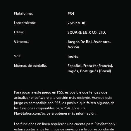
r
Plataforma:
PS4
e
Lanzamiento:
26/9/2018
l
Editor:
SQUARE ENIX CO. LTD.
l
Géneros:
Juegos De Rol, Aventura,
Acción
a
Voz:
Inglés
s
Idiomas de pantalla:
Español, Francés (Francia),
Inglés, Portugués (Brasil)
d
e
Para jugar a este juego en PS5, es posible que tengas que 
c
actualizar el software a la versión más reciente. Aunque este 
juego es compatible con PS5, es posible que falten algunas de 
i
las funciones disponibles para PS4. Consulta 
PlayStation.com/bc para obtener más información.
n
Las funciones en línea requieren una cuenta para PlayStation y 
c
están sujetas a los términos de servicio y a la correspondiente 