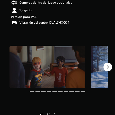
Compras dentro del juego opcionales
i
o
1 jugador
:
Versión para PS4
4
.
Vibración del control DUALSHOCK 4
4
4
e
s
t
r
e
l
l
a
s
d
e
c
i
n
c
o
e
s