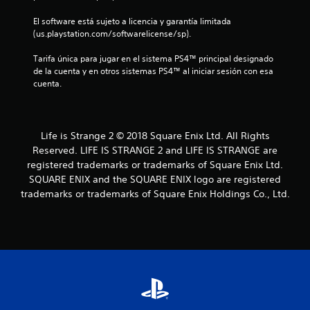
e
El software está sujeto a licencia y garantía limitada 
(us.playstation.com/softwarelicense/sp).
s
Tarifa única para jugar en el sistema PS4™ principal designado 
t
de la cuenta y en otros sistemas PS4™ al iniciar sesión con esa 
cuenta.
r
e
Life is Strange 2 © 2018 Square Enix Ltd. All Rights
l
Reserved. LIFE IS STRANGE 2 and LIFE IS STRANGE are
registered trademarks or trademarks of Square Enix Ltd.
l
SQUARE ENIX and the SQUARE ENIX logo are registered
a
trademarks or trademarks of Square Enix Holdings Co., Ltd.
s
e
n
u