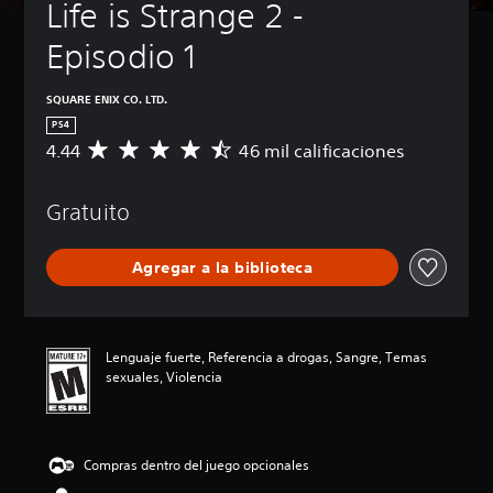
Life is Strange 2 - 
Episodio 1
SQUARE ENIX CO. LTD.
PS4
4.44
46 mil calificaciones
C
a
l
Gratuito
i
f
i
Agregar a la biblioteca
c
a
c
i
ó
Lenguaje fuerte, Referencia a drogas, Sangre, Temas
n
sexuales, Violencia
p
r
o
m
Compras dentro del juego opcionales
e
d