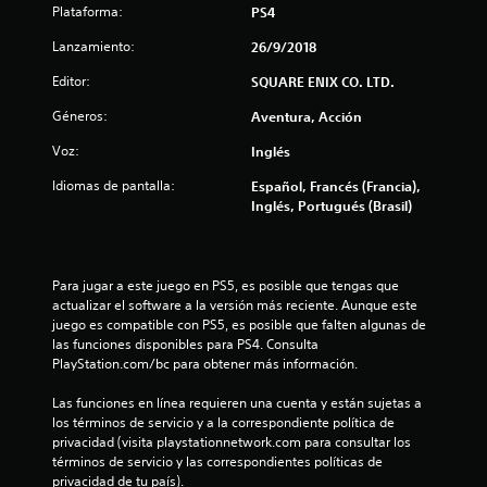
Plataforma:
PS4
e
Lanzamiento:
26/9/2018
l
Editor:
SQUARE ENIX CO. LTD.
l
Géneros:
Aventura, Acción
a
Voz:
Inglés
Idiomas de pantalla:
s
Español, Francés (Francia),
Inglés, Portugués (Brasil)
d
e
Para jugar a este juego en PS5, es posible que tengas que 
actualizar el software a la versión más reciente. Aunque este 
c
juego es compatible con PS5, es posible que falten algunas de 
las funciones disponibles para PS4. Consulta 
i
PlayStation.com/bc para obtener más información.
n
Las funciones en línea requieren una cuenta y están sujetas a 
los términos de servicio y a la correspondiente política de 
c
privacidad (visita playstationnetwork.com para consultar los 
términos de servicio y las correspondientes políticas de 
o
privacidad de tu país).