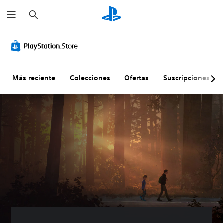
B
u
s
c
a
r
Más reciente
Colecciones
Ofertas
Suscripciones