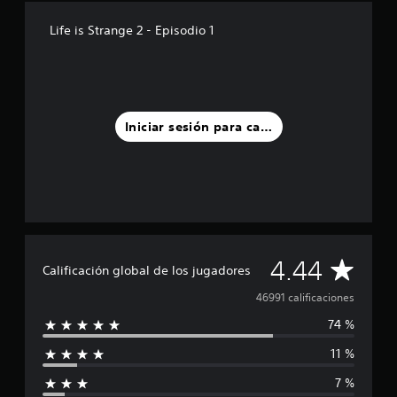
Life is Strange 2 - Episodio 1
Iniciar sesión para calificar
C
4.44
Calificación global de los jugadores
a
46991 calificaciones
74 %
l
11 %
i
7 %