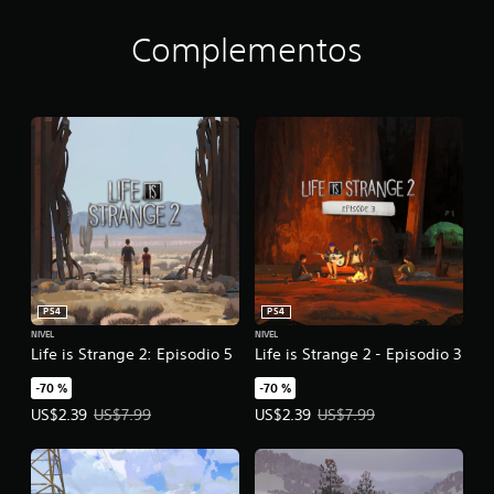
Complementos
PS4
PS4
NIVEL
NIVEL
Life is Strange 2: Episodio 5
Life is Strange 2 - Episodio 3
-70 %
-70 %
Precio de la oferta: US$2.39. Precio original: US$7.99.
Precio de la oferta: US$2.39. Prec
US$2.39
US$7.99
US$2.39
US$7.99