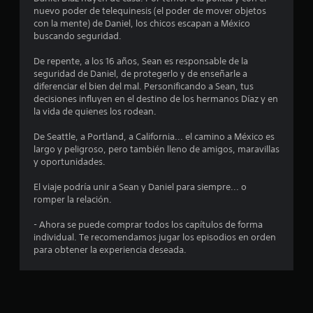
nuevo poder de telequinesis (el poder de mover objetos
d
con la mente) de Daniel, los chicos escapan a México
buscando seguridad.
i
De repente, a los 16 años, Sean es responsable de la
o
seguridad de Daniel, de protegerlo y de enseñarle a
diferenciar el bien del mal. Personificando a Sean, tus
:
decisiones influyen en el destino de los hermanos Díaz y en
la vida de quienes los rodean.
4
De Seattle, a Portland, a California... el camino a México es
.
largo y peligroso, pero también lleno de amigos, maravillas
y oportunidades.
4
El viaje podría unir a Sean y Daniel para siempre... o
romper la relación.
4
- Ahora se puede comprar todos los capítulos de forma
e
individual. Te recomendamos jugar los episodios en orden
para obtener la experiencia deseada.
s
t
r