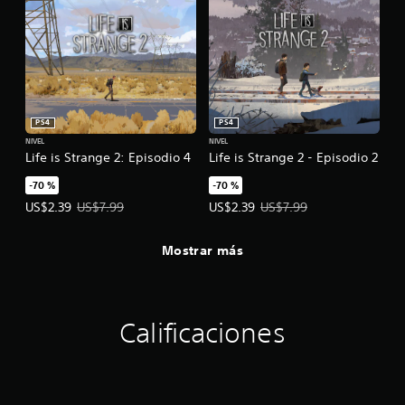
PS4
PS4
NIVEL
NIVEL
Life is Strange 2: Episodio 4
Life is Strange 2 - Episodio 2
-70 %
-70 %
Precio de la oferta: US$2.39. Precio original: US$7.99.
Precio de la oferta: US$2.39. Prec
US$2.39
US$7.99
US$2.39
US$7.99
Mostrar más
Calificaciones