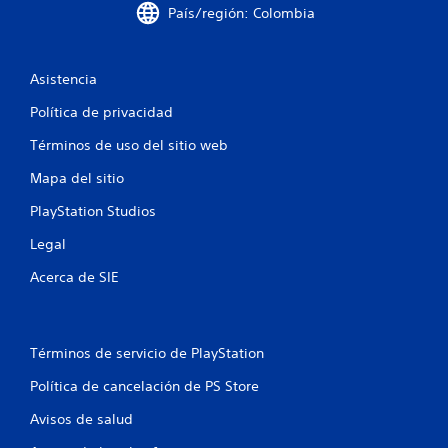
País/región: Colombia
n
t
Asistencia
o
Política de privacidad
t
Términos de uso del sitio web
a
Mapa del sitio
l
PlayStation Studios
d
Legal
e
Acerca de SIE
4
6
Términos de servicio de PlayStation
9
Política de cancelación de PS Store
Avisos de salud
9