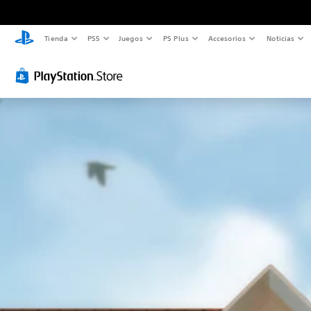
Tienda
PS5
Juegos
PS Plus
Accesorios
Noticias