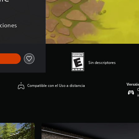
aciones
Sin descriptores
Versió
Compatible con el Uso a distancia
C
i