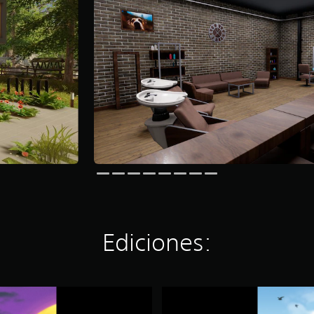
Ediciones:
S
a