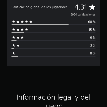
C
4.31
Calificación global de los jugadores
a
2924 calificaciones
68 %
l
15 %
i
6 %
f
3 %
i
8 %
c
a
c
i
ó
Información legal y del
n
juego