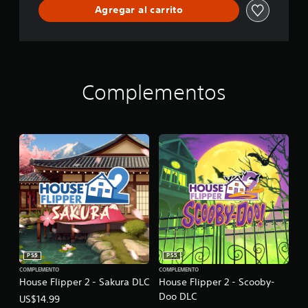
r
Agregar al carrito
i
e
n
c
e
Complementos
PS5
PS5
COMPLEMENTO
COMPLEMENTO
House Flipper 2 - Sakura DLC
House Flipper 2 - Scooby-
Doo DLC
US$14.99