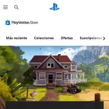
B
u
s
c
a
r
Más reciente
Colecciones
Ofertas
Suscripciones