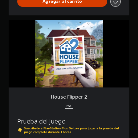
Agregar al carrito
H
o
u
s
e
F
l
i
p
p
e
r
2
House Flipper 2
PS5
Prueba del juego
Suscríbete a PlayStation Plus Deluxe para jugar a la prueba del
juego completo durante 1 horas