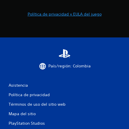
e
2
Política de privacidad y EULA del juego
9
2
4
c
a
País/región: Colombia
l
i
Asistencia
Política de privacidad
f
Términos de uso del sitio web
i
Mapa del sitio
c
PlayStation Studios