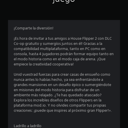
p
r
o
¡Comparte la diversión!
m
¡Es hora de invitar a tus amigos a House Flipper 2 con DLC
Co-op gratuito y sumergíos juntos en él! Gracias a la
e
compatibilidad multiplataforma, tanto en PC como en
consola, hasta 4 jugadores podrán formar equipo tanto en
d
el modo historia como en el modo caja de arena. ¡Que
empiece la creatividad cooperativa!
i
Unid vuestrad fuerzas para crear casas de ensueño como
o
nunca antes lo habías hecho, ya sea enfrentándote a
grandes mansiones en un desafío épico o sumergiéndote
:
en misiones del modo historia para disfrutar de un
ambiente más relajado. ¿Te has quedado atascado?
4
Explora los increíbles diseños de otros Flippers en la
plataforma mod.io. Y no olvides compartir tus propias
.
creaciones: ¡puede que inspires al próximo gran Flipper!».
3
Ladrillo a ladrillo