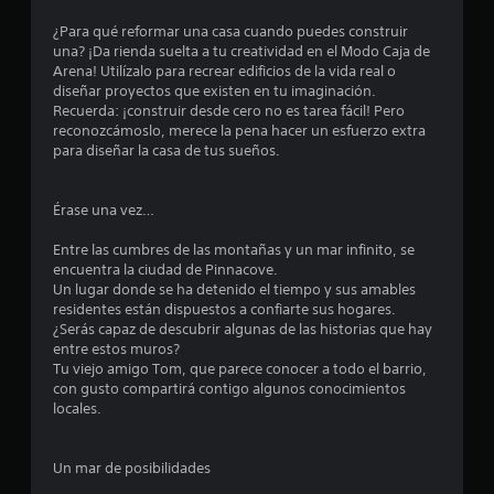
1
¿Para qué reformar una casa cuando puedes construir
una? ¡Da rienda suelta a tu creatividad en el Modo Caja de
e
Arena! Utilízalo para recrear edificios de la vida real o
diseñar proyectos que existen en tu imaginación.
s
Recuerda: ¡construir desde cero no es tarea fácil! Pero
reconozcámoslo, merece la pena hacer un esfuerzo extra
t
para diseñar la casa de tus sueños.
r
Érase una vez…
e
Entre las cumbres de las montañas y un mar infinito, se
l
encuentra la ciudad de Pinnacove.
Un lugar donde se ha detenido el tiempo y sus amables
l
residentes están dispuestos a confiarte sus hogares.
¿Serás capaz de descubrir algunas de las historias que hay
a
entre estos muros?
Tu viejo amigo Tom, que parece conocer a todo el barrio,
s
con gusto compartirá contigo algunos conocimientos
locales.
d
e
Un mar de posibilidades