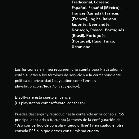
a
Tradicional, Coreano,
Español, Español (México),
s
Francés (Canadá), Francés
(Francia), Inglés, Italiano,
e
Japonés, Neerlandés,
Noruego, Polaco, Portugués
n
(Brasil), Portugués
(Portugal), Ruso, Turco,
Ucraniano
u
n
Las funciones en línea requieren una cuenta para PlayStation y 
t
están sujetas a los términos de servicio y a la correspondiente 
política de privacidad (playstation.com/Terms y 
o
playstation.com/legal/privacy-policy).
t
El software está sujeto a licencia 
(us.playstation.com/softwarelicense/sp).
a
Puedes descargar y reproducir este contenido en la consola PS5 
l
principal asociada a tu cuenta (a través de la configuración de 
“Uso compartido de consola y juego offline”) y en cualquier otra 
d
consola PS5 a la que entres con tu misma cuenta.