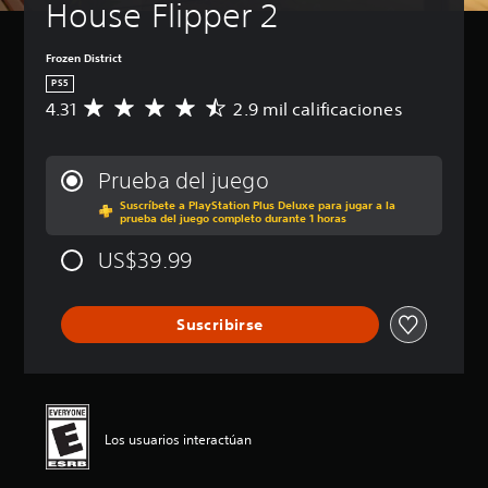
House Flipper 2
Frozen District
PS5
4.31
2.9 mil calificaciones
C
a
l
i
Prueba del juego
f
Suscríbete a PlayStation Plus Deluxe para jugar a la
i
prueba del juego completo durante 1 horas
c
a
US$39.99
c
i
ó
Suscribirse
n
p
r
o
m
e
Los usuarios interactúan
d
i
o