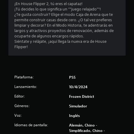
c
¡En House Flipper 2, tú eres el capataz!
¡Tú decides lo que significa un ""juego relajado""!
i
¿Te gusta construir? Elige el modo Caja de Arena que te
permite construir casas desde cero. ¿O tal vez prefieres
n
limpiar y decorar? En el Modo Historia, te adentrarás en
largos y atractivos proyectos de renovación, además de
c
ocuparte de algunos encargos rápidos.
Siéntate y relájate, ¡aquí llega la nueva era de House
o
Flipper!
e
s
Plataforma:
PS5
t
Lanzamiento:
10/4/2024
r
Editor:
Frozen District
e
Géneros:
Simulador
l
Voz:
Inglés
l
Idiomas de pantalla:
Alemán, Chino -
Simplificado, Chino -