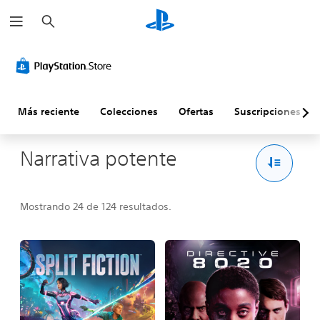
B
u
s
c
a
r
Más reciente
Colecciones
Ofertas
Suscripciones
Narrativa potente
Mostrando 24 de 124 resultados.