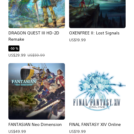
DRAGON QUEST III HD-2D
OXENFREE II: Lost Signals
Remake
US$19.99
-50 %
Precio de la oferta: US$29.99. Precio original: US$59.99.
US$29.99
US$59.99
FANTASIAN Neo Dimension
FINAL FANTASY XIV Online
US$49.99
US$19.99