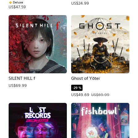
Deluxe
US$24.99
US$47.59
SILENT HILL f
Ghost of Yōtei
US$69.99
-29 %
Precio de la oferta: US$49.69. Precio
US$49.69
US$69.99