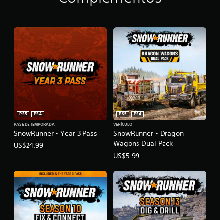
PS5
PS4
PS5
PS4
PASE DE TEMPORADA
VEHÍCULO
SnowRunner - Year 3 Pass
SnowRunner - Dragon
Wagons Dual Pack
US$24.99
US$5.99