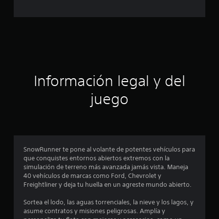
c
a
c
i
ó
Información legal y del
n
juego
p
r
o
SnowRunner te pone al volante de potentes vehículos para
que conquistes entornos abiertos extremos con la
m
simulación de terreno más avanzada jamás vista. Maneja
40 vehículos de marcas como Ford, Chevrolet y
e
Freightliner y deja tu huella en un agreste mundo abierto.
d
Sortea el lodo, las aguas torrenciales, la nieve y los lagos, y
asume contratos y misiones peligrosas. Amplía y