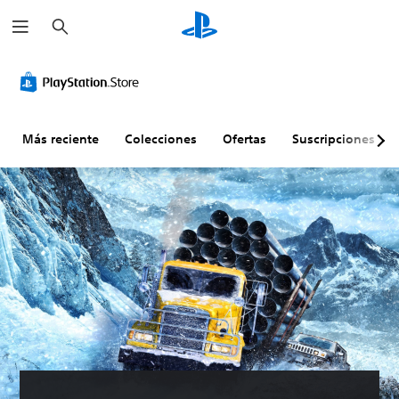
B
u
s
c
a
r
Más reciente
Colecciones
Ofertas
Suscripciones