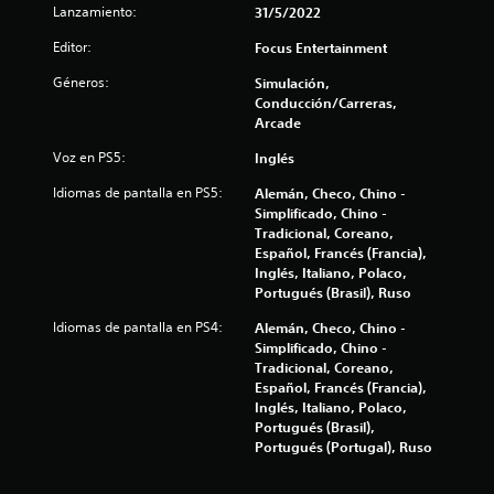
l
Lanzamiento:
31/5/2022
l
Editor:
Focus Entertainment
a
Géneros:
Simulación,
Conducción/Carreras,
s
Arcade
d
Voz en PS5:
Inglés
Idiomas de pantalla en PS5:
Alemán, Checo, Chino -
e
Simplificado, Chino -
Tradicional, Coreano,
c
Español, Francés (Francia),
Inglés, Italiano, Polaco,
i
Portugués (Brasil), Ruso
n
Idiomas de pantalla en PS4:
Alemán, Checo, Chino -
Simplificado, Chino -
c
Tradicional, Coreano,
Español, Francés (Francia),
o
Inglés, Italiano, Polaco,
Portugués (Brasil),
e
Portugués (Portugal), Ruso
s