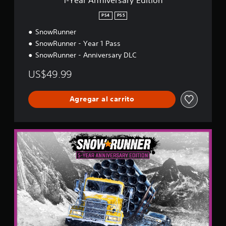
a
r
PS4
PS5
y
SnowRunner
E
d
SnowRunner - Year 1 Pass
i
SnowRunner - Anniversary DLC
t
i
US$49.99
o
n
Agregar al carrito
5
-
Y
e
a
r
A
n
n
i
v