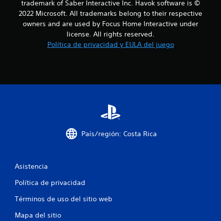
trademark of Saber Interactive Inc. Havok software is ©
o
2022 Microsoft. All trademarks belong to their respective
owners and are used by Focus Home Interactive under
t
license. All rights reserved.
Política de privacidad y EULA del juego
a
l
d
e
2
País/región: Costa Rica
9
9
Asistencia
3
Política de privacidad
5
Términos de uso del sitio web
c
Mapa del sitio