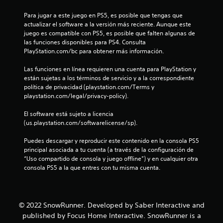
t
Para jugar a este juego en PS5, es posible que tengas que 
actualizar el software a la versión más reciente. Aunque este 
r
juego es compatible con PS5, es posible que falten algunas de 
las funciones disponibles para PS4. Consulta 
e
PlayStation.com/bc para obtener más información.
l
Las funciones en línea requieren una cuenta para PlayStation y 
están sujetas a los términos de servicio y a la correspondiente 
l
política de privacidad (playstation.com/Terms y 
playstation.com/legal/privacy-policy).
a
El software está sujeto a licencia 
(us.playstation.com/softwarelicense/sp).
s
Puedes descargar y reproducir este contenido en la consola PS5 
e
principal asociada a tu cuenta (a través de la configuración de 
“Uso compartido de consola y juego offline”) y en cualquier otra 
n
consola PS5 a la que entres con tu misma cuenta.
u
n
© 2022 SnowRunner. Developed by Saber Interactive and
t
published by Focus Home Interactive. SnowRunner is a