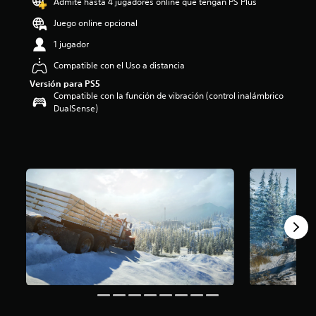
Admite hasta 4 jugadores online que tengan PS Plus
:
4
Juego online opcional
.
1 jugador
2
7
Compatible con el Uso a distancia
e
Versión para PS5
s
Compatible con la función de vibración (control inalámbrico
t
DualSense)
r
e
l
l
a
s
d
e
c
i
n
c
o
e
s
t
r