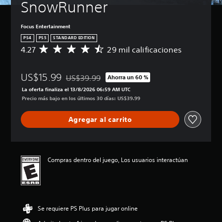
SnowRunner
Focus Entertainment
PS4
PS5
STANDARD EDITION
4.27
29 mil calificaciones
C
a
l
US$15.99
i
US$39.99
Ahorra un 60 %
Rebajado del precio original de US$39.99
f
La oferta finaliza el 13/8/2026 06:59 AM UTC
i
Precio más bajo en los últimos 30 días: US$39.99
c
a
Agregar al carrito
c
i
ó
n
p
Compras dentro del juego, Los usuarios interactúan
r
o
m
e
d
Se requiere PS Plus para jugar online
i
o