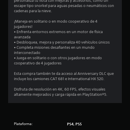
i
personaliza tu flota con mejoras y accesorios, como un
escape tipo snorkel para aguas pesadas o neumáticos con
o
cadenas para la nieve.
:
¡Maneja en solitario o en modo cooperativo de 4
jugadores!
4
• Enfrenta entornos extremos en un motor de física
avanzada
.
• Desbloquea, mejora y personaliza 40 vehículos únicos
• Completa misiones desafiantes en un mundo
2
interconectado
• Juega en solitario o con otros jugadores en modo
cooperativo de 4 jugadores
7
Esta compra también te da acceso al Anniversary DLC que
e
incluye los camiones CAT 681 e International HX 520.
s
Disfruta de resolución en 4K, 60 FPS, efectos visuales
altamente mejorados y carga rápida en PlayStation®5.
t
r
e
Plataforma:
PS4, PS5