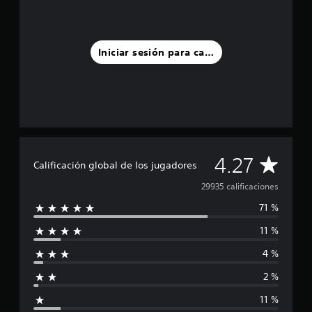
Iniciar sesión para calificar
C
4.27
Calificación global de los jugadores
a
29935 calificaciones
71 %
l
11 %
i
4 %
f
2 %
i
11 %