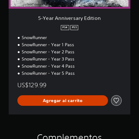
e
r
s
5-Year Anniversary Edition
a
r
PS4
PS5
y
SnowRunner
E
d
SnowRunner - Year 1 Pass
i
SnowRunner - Year 2 Pass
t
SnowRunner - Year 3 Pass
i
o
SnowRunner - Year 4 Pass
n
SnowRunner - Year 5 Pass
US$129.99
Agregar al carrito
Complementos