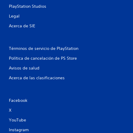
a
PlayStation Studios
Legal
l
Acerca de SIE
i
f
Términos de servicio de PlayStation
i
Política de cancelación de PS Store
c
Avisos de salud
a
Acerca de las clasificaciones
c
i
Facebook
o
X
n
YouTube
e
Instagram