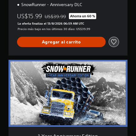
SnowRunner - Anniversary DLC
f
i
US$15.99
US$39.99
c
Ahorra un 60 %
Rebajado del precio original de US$39.99
a
La oferta finaliza el 13/8/2026 06:59 AM UTC
c
Precio más bajo en los últimos 30 días: US$39.99
i
o
Agregar al carrito
n
e
s
1
-
Y
e
a
r
A
n
n
i
v
e
r
s
1-Year Anniversary Edition