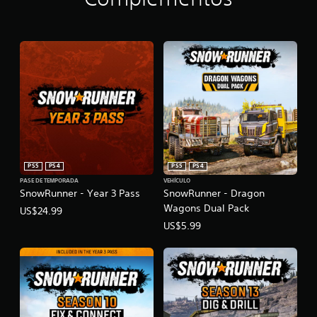
PS5
PS4
PS5
PS4
PASE DE TEMPORADA
VEHÍCULO
SnowRunner - Year 3 Pass
SnowRunner - Dragon
Wagons Dual Pack
US$24.99
US$5.99