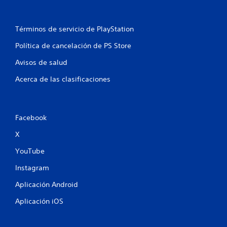
a
l
Términos de servicio de PlayStation
Política de cancelación de PS Store
i
Avisos de salud
f
Acerca de las clasificaciones
i
c
Facebook
a
X
c
YouTube
i
Instagram
o
Aplicación Android
n
Aplicación iOS
e