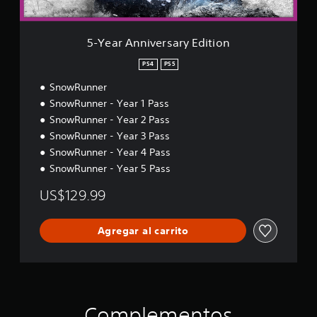
e
r
s
5-Year Anniversary Edition
a
r
PS4
PS5
y
SnowRunner
E
d
SnowRunner - Year 1 Pass
i
SnowRunner - Year 2 Pass
t
SnowRunner - Year 3 Pass
i
o
SnowRunner - Year 4 Pass
n
SnowRunner - Year 5 Pass
US$129.99
Agregar al carrito
Complementos