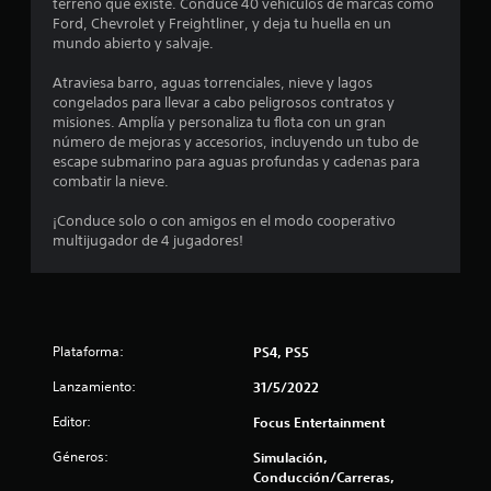
i
terreno que existe. Conduce 40 vehículos de marcas como
Ford, Chevrolet y Freightliner, y deja tu huella en un
o
mundo abierto y salvaje.
:
Atraviesa barro, aguas torrenciales, nieve y lagos
congelados para llevar a cabo peligrosos contratos y
4
misiones. Amplía y personaliza tu flota con un gran
número de mejoras y accesorios, incluyendo un tubo de
.
escape submarino para aguas profundas y cadenas para
combatir la nieve.
2
¡Conduce solo o con amigos en el modo cooperativo
multijugador de 4 jugadores!
7
e
s
Plataforma:
PS4, PS5
t
Lanzamiento:
31/5/2022
r
Editor:
Focus Entertainment
e
Géneros:
Simulación,
Conducción/Carreras,