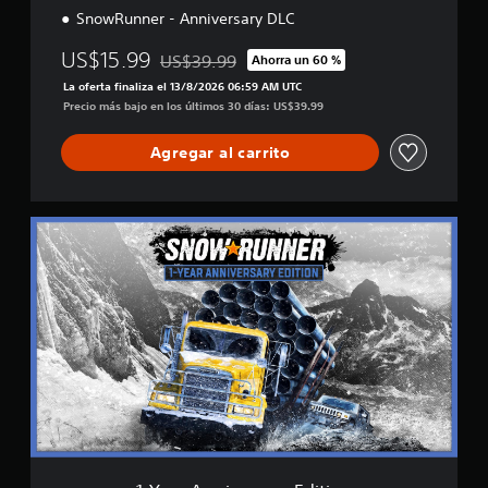
SnowRunner - Anniversary DLC
l
i
US$15.99
f
US$39.99
Ahorra un 60 %
Rebajado del precio original de US$39.99
i
La oferta finaliza el 13/8/2026 06:59 AM UTC
c
Precio más bajo en los últimos 30 días: US$39.99
a
c
Agregar al carrito
i
o
n
e
1
s
-
Y
e
a
r
A
n
n
i
v
e
r
s