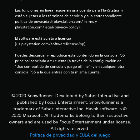
t
Las funciones en línea requieren una cuenta para PlayStation y 
están sujetas a los términos de servicio y a la correspondiente 
r
política de privacidad (playstation.com/Terms y 
playstation.com/legal/privacy-policy).
e
El software está sujeto a licencia 
l
(us.playstation.com/softwarelicense/sp).
l
Puedes descargar y reproducir este contenido en la consola PS5 
principal asociada a tu cuenta (a través de la configuración de 
a
“Uso compartido de consola y juego offline”) y en cualquier otra 
consola PS5 a la que entres con tu misma cuenta.
s
e
© 2020 SnowRunner. Developed by Saber Interactive and
n
published by Focus Entertainment. SnowRunner is a
trademark of Saber Interactive Inc. Havok software is ©
u
2020 Microsoft. All trademarks belong to their respective
owners and are used by Focus Entertainment under license.
n
All rights reserved.
Política de privacidad y EULA del juego
t