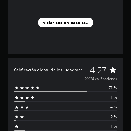
Iniciar sesión para calificar
C
4.27
Calificación global de los jugadores
a
29934 calificaciones
71 %
l
11 %
i
4 %
f
2 %
i
11 %