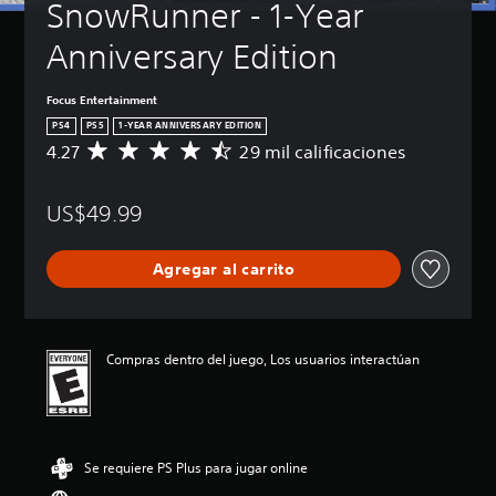
SnowRunner - 1-Year 
Anniversary Edition
Focus Entertainment
PS4
PS5
1-YEAR ANNIVERSARY EDITION
4.27
29 mil calificaciones
C
a
l
US$49.99
i
f
i
Agregar al carrito
c
a
c
i
ó
Compras dentro del juego, Los usuarios interactúan
n
p
r
o
m
Se requiere PS Plus para jugar online
e
d