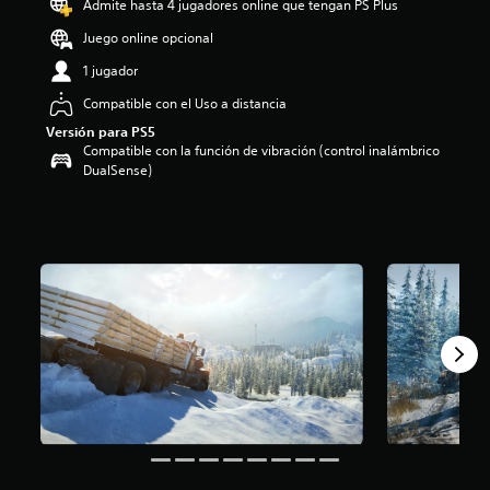
Admite hasta 4 jugadores online que tengan PS Plus
i
o
Juego online opcional
:
1 jugador
4
.
Compatible con el Uso a distancia
2
Versión para PS5
7
Compatible con la función de vibración (control inalámbrico
e
DualSense)
s
t
r
e
l
l
a
s
d
e
c
i
n
c
o
e
s