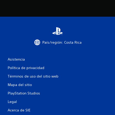
o
t
a
l
País/región: Costa Rica
d
e
Asistencia
2
Política de privacidad
9
Términos de uso del sitio web
9
Mapa del sitio
3
PlayStation Studios
4
Legal
Acerca de SIE
c