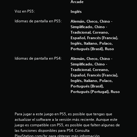
l
Arcade
l
Voz en PS5:
Inglés
a
Idiomas de pantalla en PS5:
Alemán, Checo, Chino -
Simplificado, Chino -
s
Tradicional, Coreano,
Español, Francés (Francia),
Inglés, Italiano, Polaco,
d
Portugués (Brasil), Ruso
e
Idiomas de pantalla en PS4:
Alemán, Checo, Chino -
Simplificado, Chino -
c
Tradicional, Coreano,
Español, Francés (Francia),
i
Inglés, Italiano, Polaco,
Portugués (Brasil),
n
Portugués (Portugal), Ruso
c
o
Para jugar a este juego en PS5, es posible que tengas que 
actualizar el software a la versión más reciente. Aunque este 
e
juego es compatible con PS5, es posible que falten algunas de 
las funciones disponibles para PS4. Consulta 
s
PlayStation.com/bc para obtener más información.