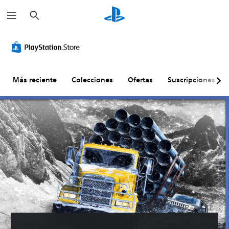
B
u
s
c
a
r
Más reciente
Colecciones
Ofertas
Suscripciones