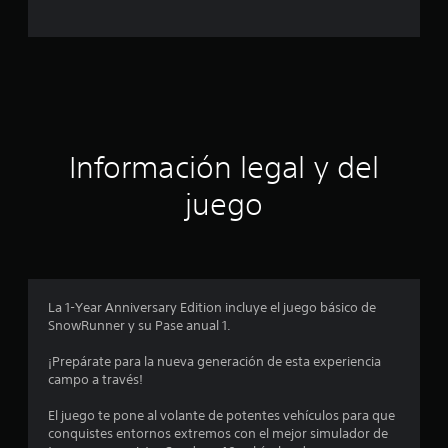
c
a
c
i
ó
Información legal y del
n
juego
p
r
o
La 1-Year Anniversary Edition incluye el juego básico de
SnowRunner y su Pase anual 1.
m
¡Prepárate para la nueva generación de esta experiencia
e
campo a través!
d
El juego te pone al volante de potentes vehículos para que
conquistes entornos extremos con el mejor simulador de