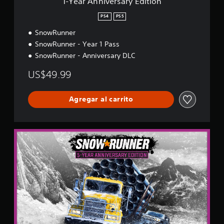
1-Year Anniversary Edition
a
r
PS4
PS5
y
SnowRunner
E
d
SnowRunner - Year 1 Pass
i
SnowRunner - Anniversary DLC
t
i
US$49.99
o
n
Agregar al carrito
5
-
Y
e
a
r
A
n
n
i
v