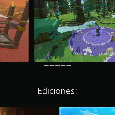
Ediciones:
M
i