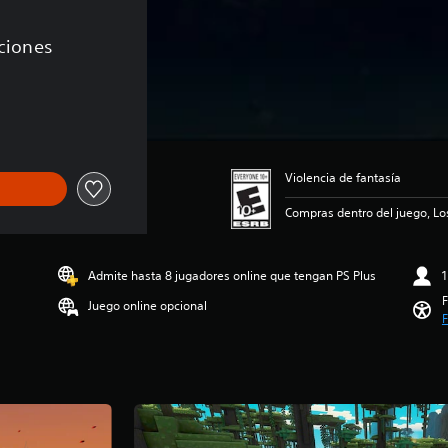
aciones
de US$39.99
Violencia de fantasía
Compras dentro del juego, Lo
Admite hasta 8 jugadores online que tengan PS Plus
1
F
Juego online opcional
F