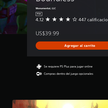
Monumental, LLC
PS4
4.12
447 calificaci
C
a
l
US$39.99
i
f
i
Agregar al carrito
c
a
c
i
ó
Se requiere PS Plus para jugar online
n
Compras dentro del juego opcionales
p
r
o
m
e
d
i
o