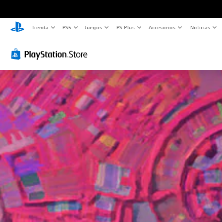
Tienda
PS5
Juegos
PS Plus
Accesorios
Noticias