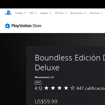
Tienda
PS5
Juegos
PS Plus
Accesorios
Noticias
Boundless Edición D
Deluxe
Monumental, LLC
PS4
4.12
447 calificaci
C
a
l
US$59.99
i