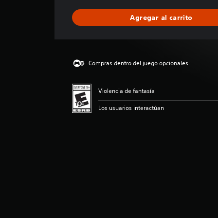
f
i
Agregar al carrito
c
a
c
i
ó
Compras dentro del juego opcionales
n
p
r
Violencia de fantasía
o
m
Los usuarios interactúan
e
d
i
o
:
4
.
1
2
e
s
t