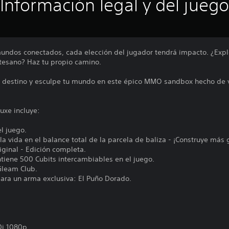
Información legal y del juego
mundos conectados, cada elección del jugador tendrá impacto. ¿Expl
tesano? Haz tu propio camino.
tu destino y esculpe tu mundo en este épico MMO sandbox hecho de v
uxe incluye:
el juego.
a vida en el balance total de la parcela de baliza - ¡Construye más
ginal - Edición completa.
tiene 500 Cubits intercambiables en el juego.
Gleam Club.
para un arma exclusiva: El Puño Dorado.
0i,1080p