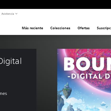
Asistencia
Más reciente
Colecciones
Ofertas
Suscripc
igital 
ones