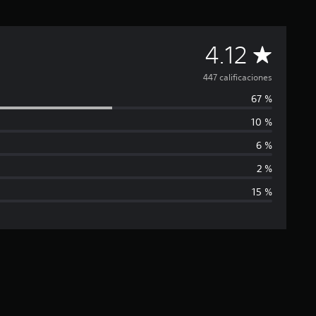
C
4.12
a
447 calificaciones
67 %
l
10 %
i
6 %
f
2 %
15 %
i
c
a
c