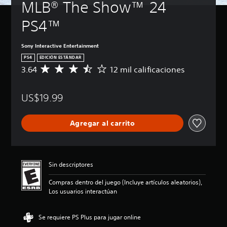
MLB® The Show™ 24 
PS4™
Sony Interactive Entertainment
PS4
EDICIÓN ESTÁNDAR
3.64
12 mil calificaciones
C
a
l
US$19.99
i
f
i
Agregar al carrito
c
a
c
i
ó
Sin descriptores
n
p
Compras dentro del juego (Incluye artículos aleatorios),
r
Los usuarios interactúan
o
m
e
Se requiere PS Plus para jugar online
d