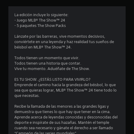
r
o
La edición incluye lo siguiente:
- Juego MLB® The Show™ 24
m
- 5 paquetes The Show Packs
e
Lánzate por las barreras, vive momentos decisivos,
conviértete en una leyenda y haz realidad tus sueños de
d
béisbol en MLB® The Show™ 24.
i
Todos tienen un momento que vivir.
Todos tienen una historia que contar.
o
Vive tu momento. Aduéñate de The Show.
:
ES TU SHOW. ¿ESTÁS LISTO PARA VIVIRLO?
Emprende el camino hacia la grandeza del béisbol, lo que
3
sea que quieras lograr, MLB® The Show™ 24 tiene todo lo
que necesitas.
.
Recibe la llamada de las menores a las grandes ligas y
6
demuestra que tienes lo que hay que tener en la cima.
Aprende acerca de leyendas conocidas y desconocidas del
deporte e inspírate de sus hazañas. Mantén el temple
4
cuando sea necesario y gánate el derecho a ser llamado
“Campeón de las series mundiales”.