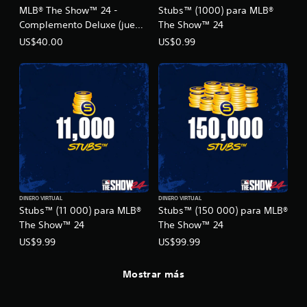
MLB® The Show™ 24 -
Stubs™ (1000) para MLB®
Complemento Deluxe (juego
The Show™ 24
no incluido)
US$40.00
US$0.99
DINERO VIRTUAL
DINERO VIRTUAL
Stubs™ (11 000) para MLB®
Stubs™ (150 000) para MLB®
The Show™ 24
The Show™ 24
US$9.99
US$99.99
Mostrar más