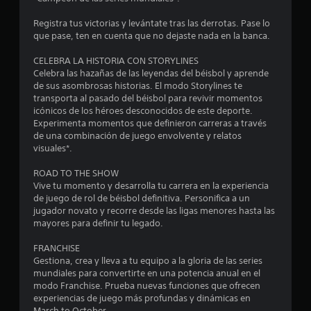
e
Registra tus victorias y levántate tras las derrotas. Pase lo
s
que pase, ten en cuenta que no dejaste nada en la banca.
t
CELEBRA LA HISTORIA CON STORYLINES
Celebra las hazañas de las leyendas del béisbol y aprende
r
de sus asombrosas historias. El modo Storylines te
transporta al pasado del béisbol para revivir momentos
e
icónicos de los héroes desconocidos de este deporte.
Experimenta momentos que definieron carreras a través
l
de una combinación de juego envolvente y relatos
visuales*.
l
ROAD TO THE SHOW
a
Vive tu momento y desarrolla tu carrera en la experiencia
de juego de rol de béisbol definitiva. Personifica a un
s
jugador novato y recorre desde las ligas menores hasta las
mayores para definir tu legado.
d
FRANCHISE
e
Gestiona, crea y lleva a tu equipo a la gloria de las series
mundiales para convertirte en una potencia anual en el
c
modo Franchise. Prueba nuevas funciones que ofrecen
experiencias de juego más profundas y dinámicas en
March to October.