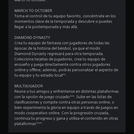
i
n
MARCH TO OCTOBER
Toma el control de tu equipo favorito, concéntrate en los
c
momentos clave de la temporada y descubre si puedes
llegar a la postemporada y más allá.
o
DIAMOND DYNASTY
e
Crea tu equipo de fantasía con jugadores de todas las
épocas de la historia del béisbol, ya que el modo
Diamond Dynasty regresará para otra temporada.
s
Colecciona tarjetas de jugadores, crea tu equipo de
ensueño y juega directamente contra otros jugadores
t
online y offline; además, podrás personalizar el aspecto de
tu equipo y tu estadio local**.
r
MULTIJUGADOR
e
Reúne a tus amigos y enfréntense en distintas plataformas
con la opción de juego cruzado***. Sube en las listas de
l
clasificaciones y compite contra otras personas online, o
bien experimenta la gloria en equipo a través de juegos en
l
modo cooperativo online. Con la progresión cruzada,
continúa tu progreso y gana y utiliza el contenido en otras
a
plataformas****.
s