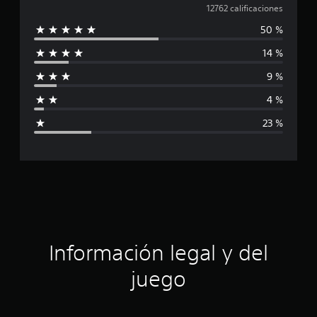
a
12762 calificaciones
50 %
l
14 %
i
9 %
f
4 %
i
23 %
c
a
c
i
ó
Información legal y del
n
juego
p