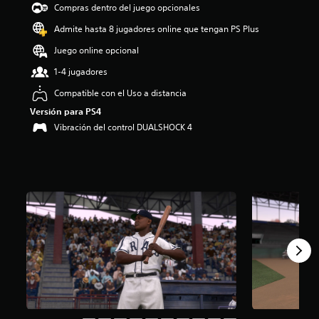
Compras dentro del juego opcionales
i
o
Admite hasta 8 jugadores online que tengan PS Plus
:
3
Juego online opcional
.
1-4 jugadores
6
4
Compatible con el Uso a distancia
e
Versión para PS4
s
t
Vibración del control DUALSHOCK 4
r
e
l
l
a
s
d
e
c
i
n
c
o
e
s