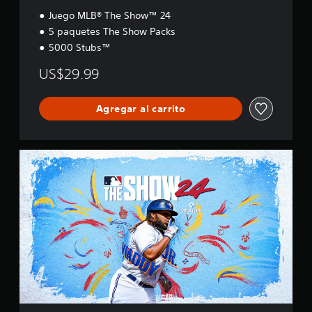
l
Juego MLB® The Show™ 24
i
5 paquetes The Show Packs
f
5000 Stubs™
i
c
US$29.99
a
c
i
Agregar al carrito
o
n
e
s
E
d
i
c
i
ó
n
E
s
t
á
n
d