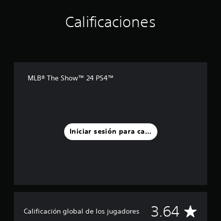
Calificaciones
MLB® The Show™ 24 PS4™
Iniciar sesión para calificar
C
3.64
Calificación global de los jugadores