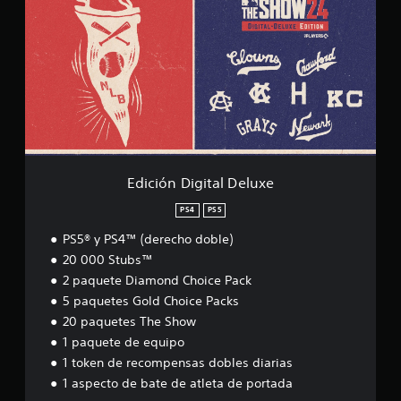
c
i
ó
n
D
i
g
i
t
a
l
Edición Digital Deluxe
D
e
PS4
PS5
l
PS5® y PS4™ (derecho doble)
u
x
20 000 Stubs™
e
2 paquete Diamond Choice Pack
5 paquetes Gold Choice Packs
20 paquetes The Show
1 paquete de equipo
1 token de recompensas dobles diarias
1 aspecto de bate de atleta de portada