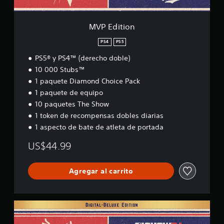
MVP Edition
PS4
PS5
PS5® y PS4™ (derecho doble)
10 000 Stubs™
1 paquete Diamond Choice Pack
1 paquete de equipo
10 paquetes The Show
1 token de recompensas dobles diarias
1 aspecto de bate de atleta de portada
US$44.99
Agregar al carrito
E
d
i