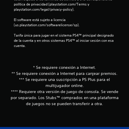
política de privacidad (playstation.com/Terms y 
2
playstation.com/legal/privacy-policy).
7
El software está sujeto a licencia 
(us.playstation.com/softwarelicense/sp).
6
Tarifa única para jugar en el sistema PS4™ principal designado 
2
de la cuenta y en otros sistemas PS4™ al iniciar sesión con esa 
cuenta.
c
a
* Se requiere conexión a Internet.
l
** Se requiere conexión a Internet para canjear premios.
*** Se requiere una suscripción a PS Plus para el
i
multijugador online.
**** Requiere otra versión de juego de consola. Se vende
f
por separado. Los Stubs™ comprados en una plataforma
i
de juegos no se pueden transferir a otra.
c
a