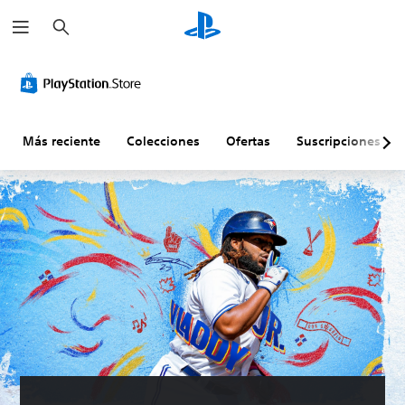
B
u
s
c
a
r
Más reciente
Colecciones
Ofertas
Suscripciones