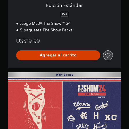
a
Edición Estándar
r
PS4
Juego MLB® The Show™ 24
5 paquetes The Show Packs
US$19.99
Agregar al carrito
M
V
P
E
d
i
t
i
o
n