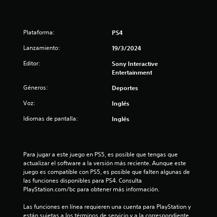
e
n
Plataforma:
PS4
Lanzamiento:
19/3/2024
u
Editor:
Sony Interactive
n
Entertainment
t
Géneros:
Deportes
Voz:
o
Inglés
Idiomas de pantalla:
Inglés
t
a
Para jugar a este juego en PS5, es posible que tengas que 
l
actualizar el software a la versión más reciente. Aunque este 
juego es compatible con PS5, es posible que falten algunas de 
d
las funciones disponibles para PS4. Consulta 
PlayStation.com/bc para obtener más información.
e
Las funciones en línea requieren una cuenta para PlayStation y 
1
están sujetas a los términos de servicio y a la correspondiente 