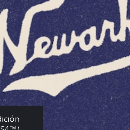
ición 
 PS4™)