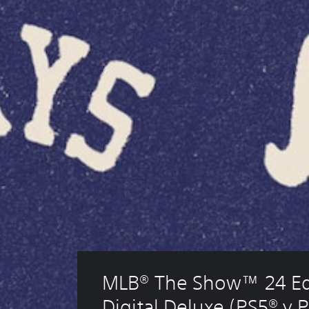
MLB® The Show™ 24 Ed
Digital Deluxe (PS5® y