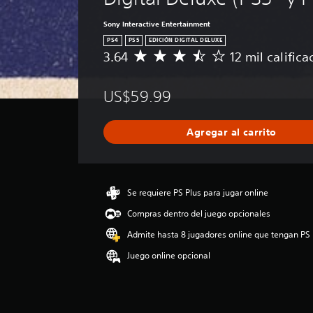
Sony Interactive Entertainment
PS4
PS5
EDICIÓN DIGITAL DELUXE
3.64
12 mil calific
C
a
l
US$59.99
i
f
i
Agregar al carrito
c
a
c
i
ó
Se requiere PS Plus para jugar online
n
Compras dentro del juego opcionales
p
r
Admite hasta 8 jugadores online que tengan PS 
o
Juego online opcional
m
e
d
i
o