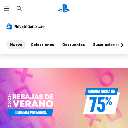
B
N
u
s
u
c
a
r
e
v
Nuevo
Colecciones
Descuentos
Suscripciones
o