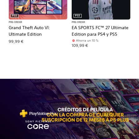
PS5
PS5
PRE-ORDER
PRE-ORDER
PR
Grand Theft Auto VI:
EA SPORTS FC™ 27 Ultimate
E
Ultimate Edition
Edition para PS4 y PS5
Pl
Ahorra un 10 %
99,99 €
109,99 €
15