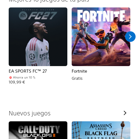
EA SPORTS FC™ 27
Fortnite
E
Ahorra un 10 %
Gratis
109,99 €
79
V
Nuevos juegos
e
r
t
o
d