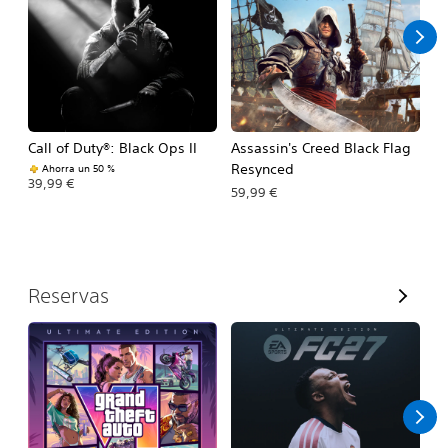
o
Call of Duty®: Black Ops II
Assassin's Creed Black Flag
Ca
Resynced
Ahorra un 50 %
39,99 €
39
59,99 €
V
Reservas
e
r
t
o
d
o