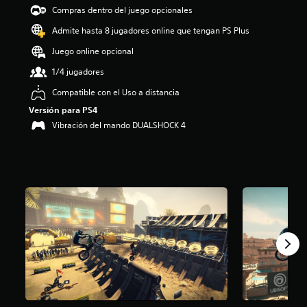
e
Compras dentro del juego opcionales
4
Admite hasta 8 jugadores online que tengan PS Plus
.
0
Juego online opcional
3
e
1/4 jugadores
s
Compatible con el Uso a distancia
t
r
Versión para PS4
e
Vibración del mando DUALSHOCK 4
l
l
a
s
d
e
u
n
t
o
t
a
l
d
e