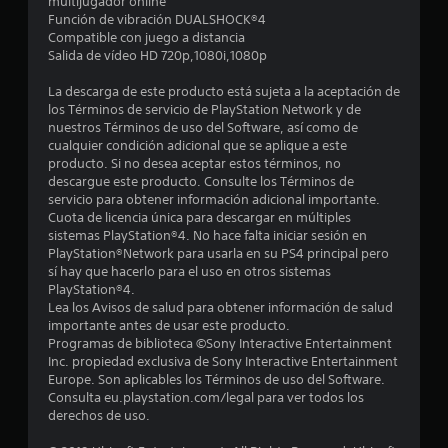
n
multijugador online
Función de vibración DUALSHOCK®4
8
Compatible con juego a distancia
Salida de vídeo HD 720p,1080i,1080p
9
La descarga de este producto está sujeta a la aceptación de
los Términos de servicio de PlayStation Network y de
6
nuestros Términos de uso del Software, así como de
cualquier condición adicional que se aplique a este
2
producto. Si no desea aceptar estos términos, no
descargue este producto. Consulte los Términos de
c
servicio para obtener información adicional importante.
Cuota de licencia única para descargar en múltiples
a
sistemas PlayStation®4. No hace falta iniciar sesión en
PlayStation®Network para usarla en su PS4 principal pero
l
sí hay que hacerlo para el uso en otros sistemas
PlayStation®4.
i
Lea los Avisos de salud para obtener información de salud
importante antes de usar este producto.
f
Programas de biblioteca ©Sony Interactive Entertainment
Inc. propiedad exclusiva de Sony Interactive Entertainment
i
Europe. Son aplicables los Términos de uso del Software.
Consulta eu.playstation.com/legal para ver todos los
c
derechos de uso.