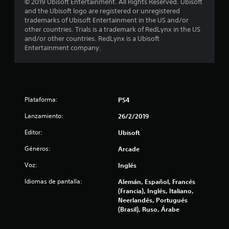
a
© 2019 Ubisoft Entertainment. All Rights Reserved. Ubisoft
and the Ubisoft logo are registered or unregistered
c
trademarks of Ubisoft Entertainment in the US and/or
other countries. Trials is a trademark of RedLynx in the US
i
and/or other countries. RedLynx is a Ubisoft
Entertainment company.
o
n
e
Plataforma:
PS4
s
Lanzamiento:
26/2/2019
Editor:
Ubisoft
Géneros:
Arcade
Voz:
Inglés
Idiomas de pantalla:
Alemán, Español, Francés
(Francia), Inglés, Italiano,
Neerlandés, Portugués
(Brasil), Ruso, Árabe