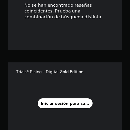
3
No se han encontrado reseñas
coincidentes. Prueba una
e
combinación de búsqueda distinta.
s
t
r
e
l
Trials® Rising - Digital Gold Edition
l
a
s
Iniciar sesión para calificar
d
e