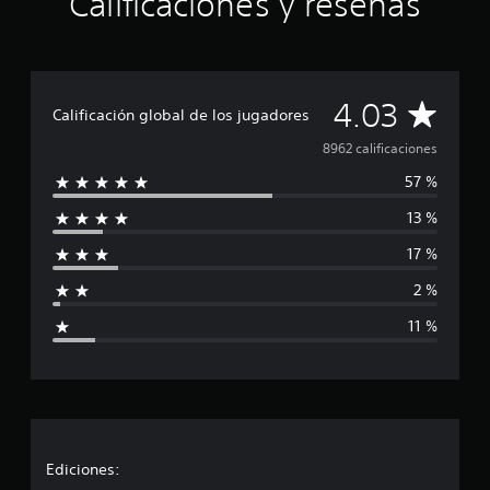
Calificaciones y reseñas
C
4.03
Calificación global de los jugadores
a
8962 calificaciones
57 %
l
13 %
i
17 %
f
2 %
i
11 %
c
a
c
i
Ediciones: