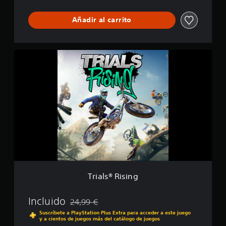
i
t
Añadir al carrito
a
l
G
o
T
l
r
d
i
E
a
d
l
i
s
t
®
i
R
o
i
n
s
i
n
g
Trials® Rising
Incluido
24,99 €
Rebajado del precio original de 24,99 €
Suscríbete a PlayStation Plus Extra para acceder a este juego
y a cientos de juegos más del catálogo de juegos