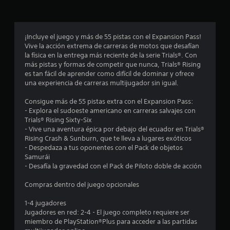
c
o
¡Incluye el juego y más de 55 pistas con el Expansion Pass!
e
Vive la acción extrema de carreras de motos que desafían
la física en la entrega más reciente de la serie Trials®. Con
s
más pistas y formas de competir que nunca, Trials® Rising
es tan fácil de aprender como difícil de dominar y ofrece
t
una experiencia de carreras multijugador sin igual.
r
Consigue más de 55 pistas extra con el Expansion Pass:
- Explora el sudoeste americano en carreras salvajes con
e
Trials® Rising Sixty-Six
- Vive una aventura épica por debajo del ecuador en Trials®
l
Rising Crash & Sunburn, que te lleva a lugares exóticos
- Despedaza a tus oponentes con el Pack de objetos
l
Samurái
- Desafía la gravedad con el Pack de Piloto doble de acción
a
Compras dentro del juego opcionales
s
1-4 jugadores
e
Jugadores en red: 2-4 - El juego completo requiere ser
miembro de PlayStation®Plus para acceder a las partidas