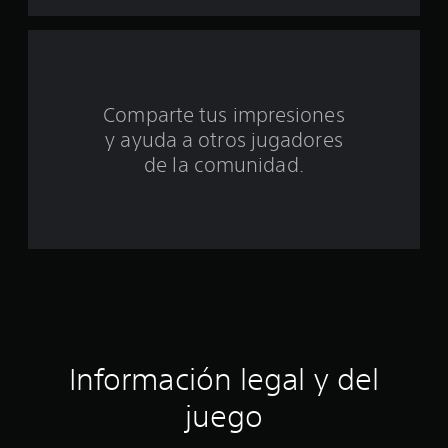
u
n
t
Comparte tus impresiones
o
y ayuda a otros jugadores
t
de la comunidad.
a
l
d
e
c
Información legal y del
i
juego
n