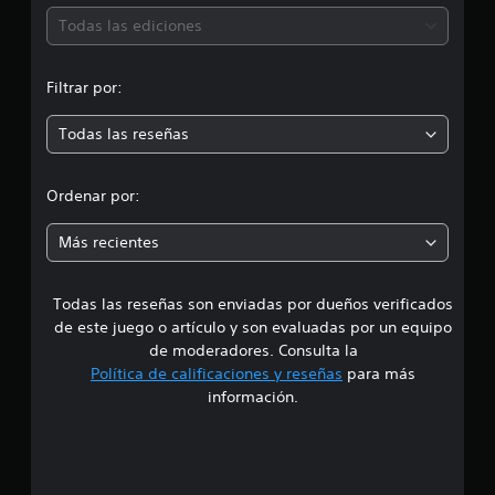
ó
Todas las ediciones
n
Filtrar por:
m
Todas las reseñas
e
d
Ordenar por:
i
Más recientes
a
Todas las reseñas son enviadas por dueños verificados
d
de este juego o artículo y son evaluadas por un equipo
e
de moderadores. Consulta la
Política de calificaciones y reseñas
para más
4
información.
.
0