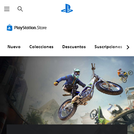
B
u
s
c
a
r
Nuevo
Colecciones
Descuentos
Suscripciones
E