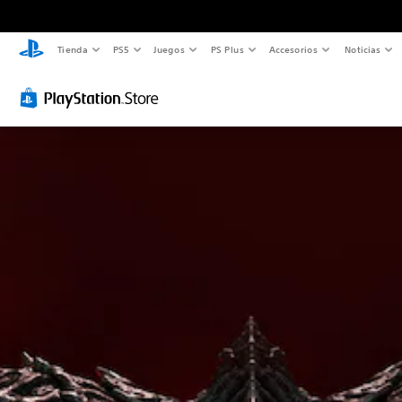
Tienda
PS5
Juegos
PS Plus
Accesorios
Noticias