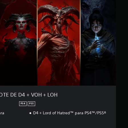
OTE DE D4 + VOH + LOH
PS4
PS5
ara
D4 + Lord of Hatred™ para PS4™/PS5®