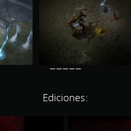
Ediciones:
L
O
T