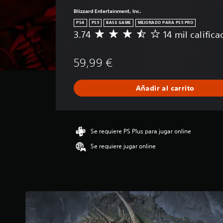
Blizzard Entertainment, Inc.
PS4
PS5
BASE GAME
MEJORADO PARA PS5 PRO
3.74
14 mil calific
C
a
l
59,99 €
i
f
i
Añadir al carrito
c
a
c
i
ó
Se requiere PS Plus para jugar online
n
Se requiere jugar online
m
e
d
i
a
d
e
3