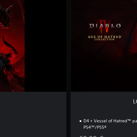
E
D
E
D
4
+
V
O
H
+
L
O
H
L
D4 + Vessel of Hatred™ p
PS4™/PS5®