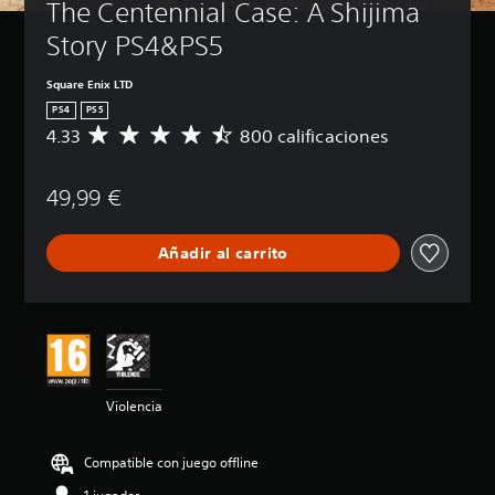
The Centennial Case: A Shijima 
Story PS4&PS5
Square Enix LTD
PS4
PS5
4.33
800 calificaciones
C
a
l
49,99 €
i
f
i
Añadir al carrito
c
a
c
i
ó
n
m
e
Violencia
d
i
a
Compatible con juego offline
d
e