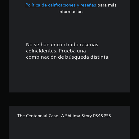
Política de calificaciones y reseñas
para más
4
información.
.
3
3
No se han encontrado reseñas
coincidentes. Prueba una
e
combinación de búsqueda distinta.
s
t
r
e
l
The Centennial Case: A Shijima Story PS4&PS5
l
a