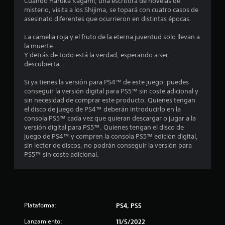
Cuando Haruka Kagami, una escritora de novelas de
a
misterio, visita a los Shijima, se topará con cuatro casos de
asesinato diferentes que ocurrieron en distintas épocas.
s
La camelia roja y el fruto de la eterna juventud solo llevan a
e
la muerte.
Y detrás de todo está la verdad, esperando a ser
n
descubierta…
8
Si ya tienes la versión para PS4™ de este juego, puedes
conseguir la versión digital para PS5™ sin coste adicional y
sin necesidad de comprar este producto. Quienes tengan
0
el disco de juego de PS4™ deberán introducirlo en la
consola PS5™ cada vez que quieran descargar o jugar a la
0
versión digital para PS5™. Quienes tengan el disco de
juego de PS4™ y compren la consola PS5™ edición digital,
c
sin lector de discos, no podrán conseguir la versión para
PS5™ sin coste adicional.
a
l
i
Plataforma:
PS4, PS5
f
Lanzamiento:
11/5/2022