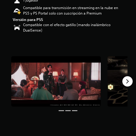
1 jugador
4
Compatible para transmisión en streaming en la nube en
.
PS5 y PS Portal solo con suscripción a Premium
3
Versión para PS5
3
Compatible con el efecto gatillo (mando inalámbrico
e
DualSense)
s
t
r
e
l
l
a
s
d
e
u
n
t
o
t
a
l
d
e