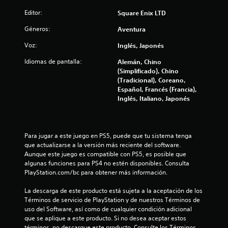
i
Editor:
Square Enix LTD
c
Géneros:
Aventura
a
Voz:
Inglés, Japonés
Idiomas de pantalla:
Alemán, Chino
c
(Simplificado), Chino
(Tradicional), Coreano,
i
Español, Francés (Francia),
Inglés, Italiano, Japonés
o
n
Para jugar a este juego en PS5, puede que tu sistema tenga 
e
que actualizarse a la versión más reciente del software. 
Aunque este juego es compatible con PS5, es posible que 
s
algunas funciones para PS4 no estén disponibles. Consulta 
PlayStation.com/bc para obtener más información.
La descarga de este producto está sujeta a la aceptación de los 
Términos de servicio de PlayStation y de nuestros Términos de 
uso del Software, así como de cualquier condición adicional 
que se aplique a este producto. Si no desea aceptar estos 
términos, no descargue este producto. Consulte los Términos 