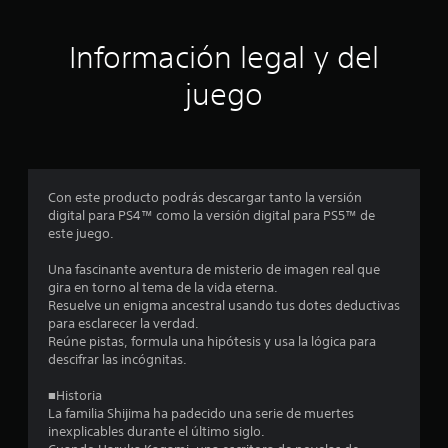
c
Información legal y del
i
juego
n
c
o
Con este producto podrás descargar tanto la versión
e
digital para PS4™ como la versión digital para PS5™ de
este juego.
s
Una fascinante aventura de misterio de imagen real que
t
gira en torno al tema de la vida eterna.
Resuelve un enigma ancestral usando tus dotes deductivas
r
para esclarecer la verdad.
Reúne pistas, formula una hipótesis y usa la lógica para
e
descifrar las incógnitas.
l
■Historia
La familia Shijima ha padecido una serie de muertes
l
inexplicables durante el último siglo.