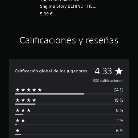
Shijima Story BEHIND THE
SCENES
5,99 €
Calificaciones y reseñas
C
4.33
Calificación global de los jugadores
a
800 calificaciones
64 %
l
19 %
i
8 %
f
2 %
i
6 %