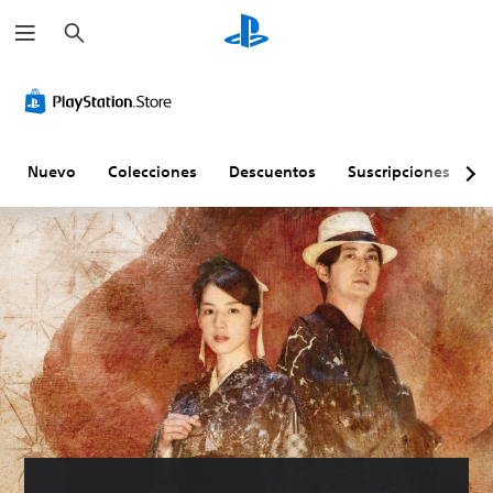
B
u
s
c
a
r
Nuevo
Colecciones
Descuentos
Suscripciones
E