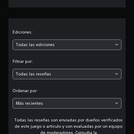
c
a
c
i
Ediciones:
ó
Todas las ediciones
n
Filtrar por:
m
Todas las reseñas
e
d
Ordenar por:
i
Más recientes
a
Todas las reseñas son enviadas por dueños verificados
d
de este juego o artículo y son evaluadas por un equipo
e
de moderadores. Consulta la