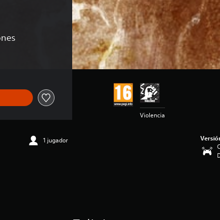
ones
Violencia
Versió
1 jugador
C