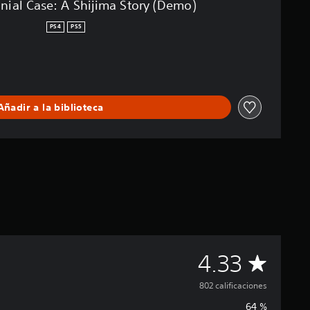
nial Case: A Shijima Story (Demo)
PS4
PS5
Añadir a la biblioteca
C
4.33
a
802 calificaciones
64 %