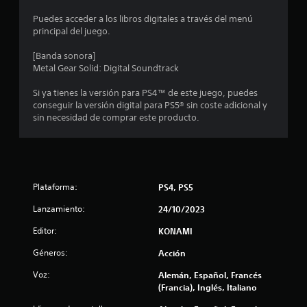
Puedes acceder a los libros digitales a través del menú
principal del juego.
[Banda sonora]
Metal Gear Solid: Digital Soundtrack
Si ya tienes la versión para PS4™ de este juego, puedes
conseguir la versión digital para PS5® sin coste adicional y
sin necesidad de comprar este producto.
Plataforma:
PS4, PS5
Lanzamiento:
24/10/2023
Editor:
KONAMI
Géneros:
Acción
Voz:
Alemán, Español, Francés
(Francia), Inglés, Italiano