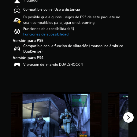
1 jugador
u
s
t
4
g
a
Compatible con el Uso a distancia
í
.
a
f
t
7
Es posible que algunos juegos de PS5 de este paquete no
r
í
u
9
sean compatibles para jugar en streaming
a
o
l
e
Funciones de accesibilidad (4)
l
g
o
s
Funciones de accesibilidad
j
e
s
t
Versión para PS5
u
n
p
r
Compatible con la función de vibración (mando inalámbrico
e
e
a
e
DualSense)
g
r
r
l
Versión para PS4
o
a
a
l
s
l
Vibración del mando DUALSHOCK 4
l
a
i
d
a
s
n
e
h
d
n
l
i
e
e
j
s
u
c
u
t
n
e
e
o
t
s
g
r
o
i
o
i
t
d
e
a
a
a
l
y
l
d
i
l
d
d
g
o
e
e
i
s