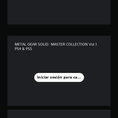
s
t
r
e
l
METAL GEAR SOLID: MASTER COLLECTION Vol.1
PS4 & PS5
l
a
s
Iniciar sesión para calificar
d
e
u
n