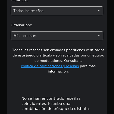
m
Todas las reseñas
e
d
Ordenar por:
i
Más recientes
a
Todas las reseñas son enviadas por dueños verificados
d
de este juego o artículo y son evaluadas por un equipo
e
de moderadores. Consulta la
Política de calificaciones y reseñas
para más
4
información.
.
7
9
No se han encontrado reseñas
coincidentes. Prueba una
e
combinación de búsqueda distinta.