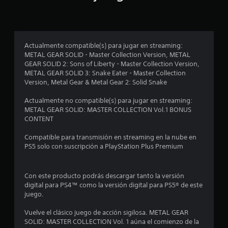
2
1
3
Actualmente compatible(s) para jugar en streaming:
c
METAL GEAR SOLID - Master Collection Version, METAL
GEAR SOLID 2: Sons of Liberty - Master Collection Version,
a
METAL GEAR SOLID 3: Snake Eater - Master Collection
Version, Metal Gear & Metal Gear 2: Solid Snake
l
Actualmente no compatible(s) para jugar en streaming:
METAL GEAR SOLID: MASTER COLLECTION Vol.1 BONUS
i
CONTENT
f
Compatible para transmisión en streaming en la nube en
PS5 solo con suscripción a PlayStation Plus Premium
i
c
Con este producto podrás descargar tanto la versión
digital para PS4™ como la versión digital para PS5® de este
a
juego.
c
Vuelve el clásico juego de acción sigilosa. METAL GEAR
SOLID: MASTER COLLECTION Vol. 1 aúna el comienzo de la
i