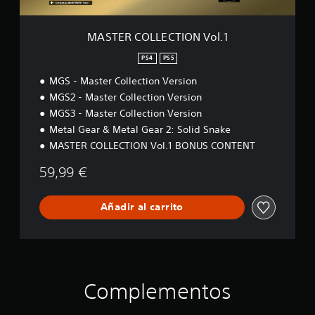
C
s
T
a
I
r
MASTER COLLECTION Vol.1
O
l
N
o
PS4
PS5
V
s
MGS - Master Collection Version
o
c
l
o
MGS2 - Master Collection Version
.
n
MGS3 - Master Collection Version
1
t
Metal Gear & Metal Gear 2: Solid Snake
r
MASTER COLLECTION Vol.1 BONUS CONTENT
o
l
59,99 €
e
s
t
Añadir al carrito
á
c
t
i
l
e
Complementos
s
.