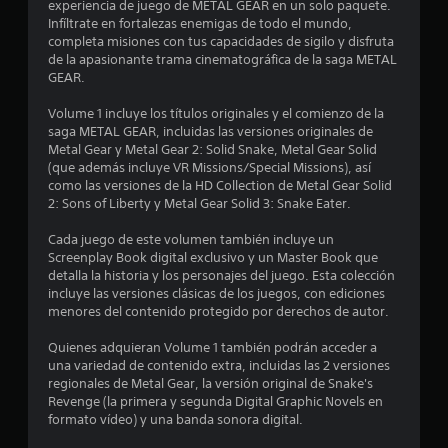
experiencia de juego de METAL GEAR en un solo paquete.
Infíltrate en fortalezas enemigas de todo el mundo,
o
completa misiones con tus capacidades de sigilo y disfruta
de la apasionante trama cinematográfica de la saga METAL
n
GEAR.
e
Volume 1 incluye los títulos originales y el comienzo de la
saga METAL GEAR, incluidas las versiones originales de
s
Metal Gear y Metal Gear 2: Solid Snake, Metal Gear Solid
(que además incluye VR Missions/Special Missions), así
como las versiones de la HD Collection de Metal Gear Solid
2: Sons of Liberty y Metal Gear Solid 3: Snake Eater.
Cada juego de este volumen también incluye un
Screenplay Book digital exclusivo y un Master Book que
detalla la historia y los personajes del juego. Esta colección
incluye las versiones clásicas de los juegos, con ediciones
menores del contenido protegido por derechos de autor.
Quienes adquieran Volume 1 también podrán acceder a
una variedad de contenido extra, incluidas las 2 versiones
regionales de Metal Gear, la versión original de Snake's
Revenge (la primera y segunda Digital Graphic Novels en
formato vídeo) y una banda sonora digital.