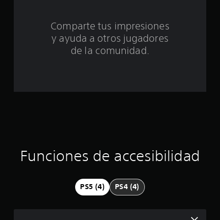
t
o
Comparte tus impresiones
y ayuda a otros jugadores
t
de la comunidad.
a
l
d
e
c
i
Funciones de accesibilidad
n
c
PS5 (4)
PS4 (4)
o