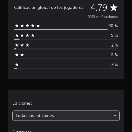
C
4.79
Calificación global de los jugadores
a
9213 calificaciones
90 %
l
5 %
i
2 %
f
0 %
i
3 %
c
a
c
i
Ediciones:
ó
Todas las ediciones
n
Filtrar por: