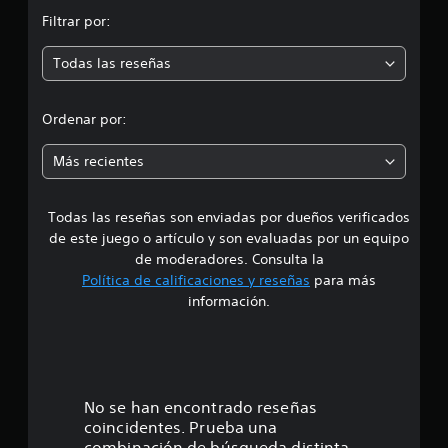
n
Filtrar por:
m
Todas las reseñas
e
d
Ordenar por:
i
Más recientes
a
Todas las reseñas son enviadas por dueños verificados
d
de este juego o artículo y son evaluadas por un equipo
e
de moderadores. Consulta la
Política de calificaciones y reseñas
para más
4
información.
.
5
e
No se han encontrado reseñas
coincidentes. Prueba una
s
combinación de búsqueda distinta.