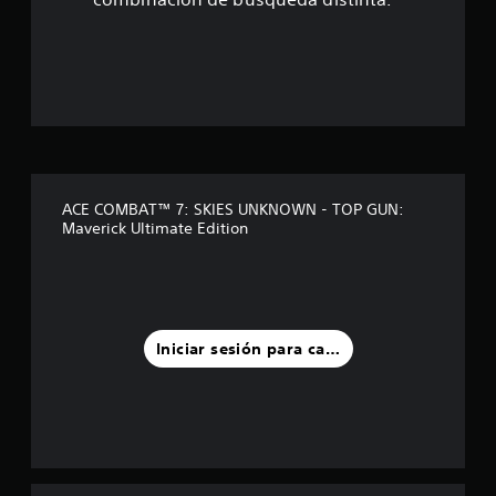
t
r
e
l
l
ACE COMBAT™ 7: SKIES UNKNOWN - TOP GUN:
Maverick Ultimate Edition
a
s
d
Iniciar sesión para calificar
e
u
n
t