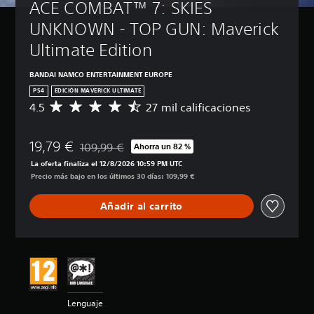
ACE COMBAT™ 7: SKIES 
UNKNOWN - TOP GUN: Maverick 
Ultimate Edition
BANDAI NAMCO ENTERTAINMENT EUROPE
PS4
EDICIÓN MAVERICK ULTIMATE
4.5
27 mil calificaciones
C
a
l
19,79 €
i
109,99 €
Ahorra un 82 %
Rebajado del precio original de 109,99 €
f
La oferta finaliza el 12/8/2026 10:59 PM UTC
i
Precio más bajo en los últimos 30 días: 109,99 €
c
a
Añadir al carrito
c
i
ó
n
m
e
d
i
Lenguaje
a