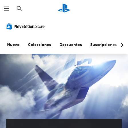
B
u
s
c
a
r
Nuevo
Colecciones
Descuentos
Suscripciones
E