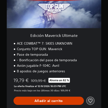
n
M
a
v
e
r
i
c
Edición Maverick Ultimate
k
U
ACE COMBAT™ 7: SKIES UNKNOWN
l
Conjunto TOP GUN: Maverick
t
Pase de temporada
i
m
- Bonificación del pase de temporada
a
Avión jugable F-104C: Avril
t
8 apodos de juegos anteriores
e
19,79 €
109,99 €
Ahorra un 82 %
Rebajado del precio original de 109,99 €
La oferta finaliza el 12/8/2026 10:59 PM UTC
Precio más bajo en los últimos 30 días: 109,99 €
Añadir al carrito