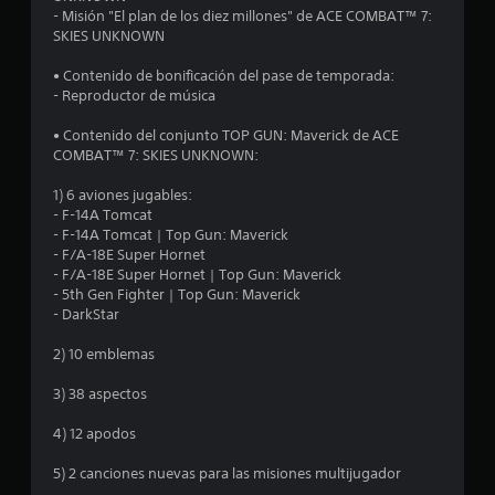
- Misión "El plan de los diez millones" de ACE COMBAT™ 7:
5
SKIES UNKNOWN
0
• Contenido de bonificación del pase de temporada:
- Reproductor de música
9
• Contenido del conjunto TOP GUN: Maverick de ACE
c
COMBAT™ 7: SKIES UNKNOWN:
a
1) 6 aviones jugables:
- F-14A Tomcat
l
- F-14A Tomcat | Top Gun: Maverick
- F/A-18E Super Hornet
i
- F/A-18E Super Hornet | Top Gun: Maverick
- 5th Gen Fighter | Top Gun: Maverick
f
- DarkStar
i
2) 10 emblemas
c
3) 38 aspectos
a
4) 12 apodos
c
5) 2 canciones nuevas para las misiones multijugador