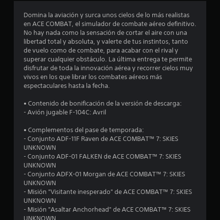
s
Domina la aviación y surca unos cielos de lo más realistas
en ACE COMBAT, el simulador de combate aéreo definitivo.
t
No hay nada como la sensación de cortar el aire con una
libertad total y absoluta, y valerte de tus instintos, tanto
r
de vuelo como de combate, para acabar con el rival y
superar cualquier obstáculo. La última entrega te permite
e
disfrutar de toda la innovación aérea y recorrer cielos muy
vivos en los que librar los combates aéreos más
l
espectaculares hasta la fecha.
l
• Contenido de bonificación de la versión de descarga:
- Avión jugable F-104C: Avril
a
• Complementos del pase de temporada:
s
- Conjunto ADF-11F Raven de ACE COMBAT™ 7: SKIES
UNKNOWN
e
- Conjunto ADF-01 FALKEN de ACE COMBAT™ 7: SKIES
UNKNOWN
n
- Conjunto ADFX-01 Morgan de ACE COMBAT™ 7: SKIES
UNKNOWN
2
- Misión "Visitante inesperado" de ACE COMBAT™ 7: SKIES
UNKNOWN
- Misión "Asaltar Anchorhead" de ACE COMBAT™ 7: SKIES
7
UNKNOWN