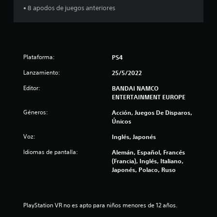
i
• 8 apodos de juegos anteriores
o
n
Plataforma:
PS4
e
Lanzamiento:
25/5/2022
s
Editor:
BANDAI NAMCO
ENTERTAINMENT EUROPE
Géneros:
Acción, Juegos De Disparos,
Únicos
Voz:
Inglés, Japonés
Idiomas de pantalla:
Alemán, Español, Francés
(Francia), Inglés, Italiano,
Japonés, Polaco, Ruso
PlayStation VR no es apto para niños menores de 12 años.