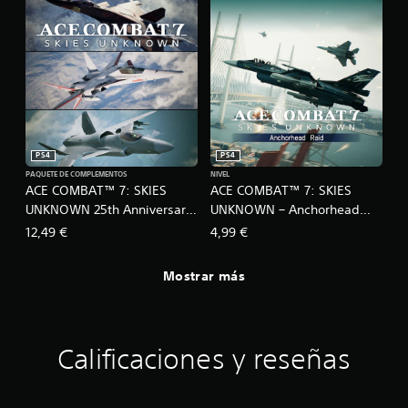
PS4
PS4
PAQUETE DE COMPLEMENTOS
NIVEL
ACE COMBAT™ 7: SKIES
ACE COMBAT™ 7: SKIES
UNKNOWN 25th Anniversary
UNKNOWN – Anchorhead
DLC - Original Aircraft Series
Raid
12,49 €
4,99 €
– Set
Mostrar más
Calificaciones y reseñas