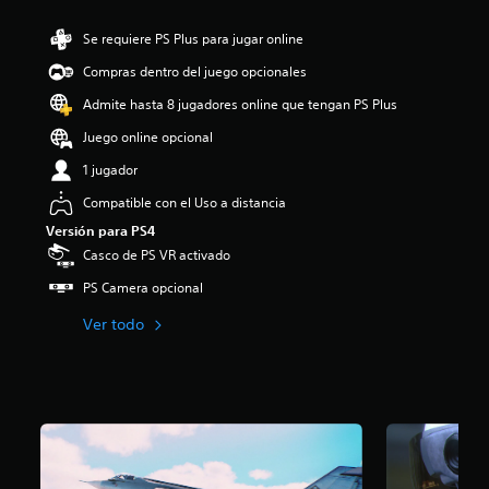
d
e
Se requiere PS Plus para jugar online
4
Compras dentro del juego opcionales
.
5
Admite hasta 8 jugadores online que tengan PS Plus
e
s
Juego online opcional
t
1 jugador
r
e
Compatible con el Uso a distancia
l
l
Versión para PS4
a
Casco de PS VR activado
s
PS Camera opcional
d
e
Ver todo
u
n
t
o
t
a
l
d
e