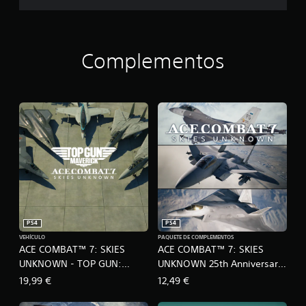
Complementos
PS4
PS4
VEHÍCULO
PAQUETE DE COMPLEMENTOS
ACE COMBAT™ 7: SKIES
ACE COMBAT™ 7: SKIES
UNKNOWN - TOP GUN:
UNKNOWN 25th Anniversary
Maverick Aircraft Set -
DLC - Experimental Aircraft
19,99 €
12,49 €
Series – Set