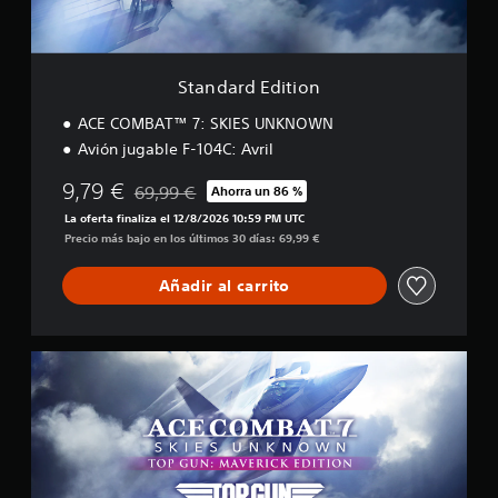
f
i
i
t
c
i
a
o
Standard Edition
c
n
i
ACE COMBAT™ 7: SKIES UNKNOWN
o
Avión jugable F-104C: Avril
n
e
9,79 €
69,99 €
Ahorra un 86 %
s
Rebajado del precio original de 69,99 €
La oferta finaliza el 12/8/2026 10:59 PM UTC
Precio más bajo en los últimos 30 días: 69,99 €
Añadir al carrito
E
d
i
c
i
ó
n