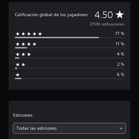
C
4.50
Calificación global de los jugadores
a
27509 calificaciones
77 %
l
11 %
i
4 %
f
2 %
i
6 %
c
a
c
i
Ediciones:
ó
Todas las ediciones