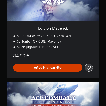
M
a
v
e
r
i
c
Edición Maverick
k
ACE COMBAT™ 7: SKIES UNKNOWN
Conjunto TOP GUN: Maverick
Avión jugable F-104C: Avril
84,99 €
Añadir al carrito
E
d
i
c
i
ó