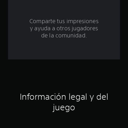
o
t
Comparte tus impresiones
y ayuda a otros jugadores
a
de la comunidad.
l
d
e
c
i
n
Información legal y del
c
juego
o
e