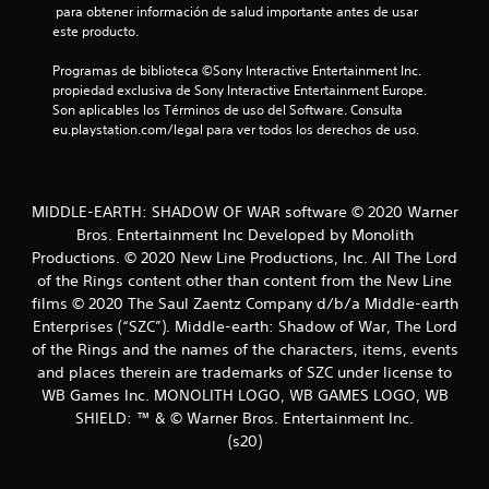
i
 para obtener información de salud importante antes de usar 
este producto.
o
Programas de biblioteca ©Sony Interactive Entertainment Inc. 
n
propiedad exclusiva de Sony Interactive Entertainment Europe. 
Son aplicables los Términos de uso del Software. Consulta 
e
eu.playstation.com/legal para ver todos los derechos de uso.
s
MIDDLE-EARTH: SHADOW OF WAR software © 2020 Warner
Bros. Entertainment Inc Developed by Monolith
Productions. © 2020 New Line Productions, Inc. All The Lord
of the Rings content other than content from the New Line
films © 2020 The Saul Zaentz Company d/b/a Middle-earth
Enterprises (“SZC”). Middle-earth: Shadow of War, The Lord
of the Rings and the names of the characters, items, events
and places therein are trademarks of SZC under license to
WB Games Inc. MONOLITH LOGO, WB GAMES LOGO, WB
SHIELD: ™ & © Warner Bros. Entertainment Inc.
(s20)