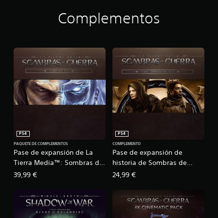
G
u
Complementos
e
r
r
a
™
PS4
PS4
PAQUETE DE COMPLEMENTOS
COMPLEMENTO
Pase de expansión de La
Pase de expansión de
Tierra Media™: Sombras de
historia de Sombras de
Guerra™
Guerra™
39,99 €
24,99 €