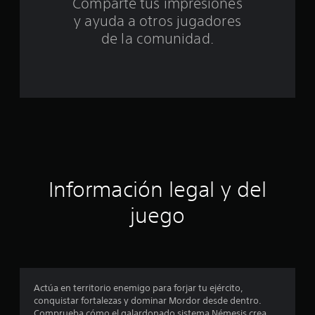
Comparte tus impresiones
o
y ayuda a otros jugadores
t
de la comunidad.
a
l
d
e
c
Información legal y del
i
juego
n
c
o
Actúa en territorio enemigo para forjar tu ejército,
e
conquistar fortalezas y dominar Mordor desde dentro.
Comprueba cómo el galardonado sistema Némesis crea