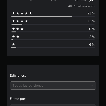
a
40073 calificaciones
73 %
l
13 %
i
6 %
f
2 %
i
6 %
c
a
c
i
Ediciones:
ó
Todas las ediciones
n
Filtrar por:
m