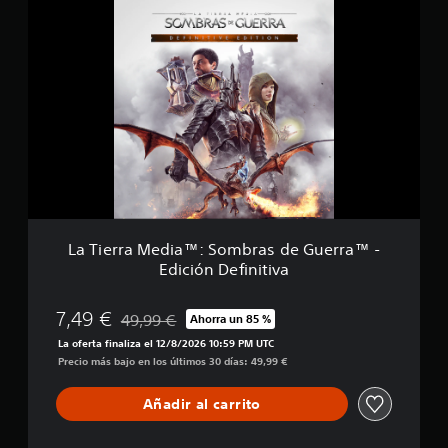
L
r
a
a
T
s
i
d
e
e
r
G
r
u
a
e
M
r
e
r
d
a
i
™
a
™
La Tierra Media™: Sombras de Guerra™ -
:
Edición Definitiva
S
o
m
7,49 €
49,99 €
Ahorra un 85 %
Rebajado del precio original de 49,99 €
b
La oferta finaliza el 12/8/2026 10:59 PM UTC
r
Precio más bajo en los últimos 30 días: 49,99 €
a
s
d
Añadir al carrito
e
G