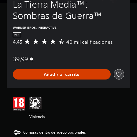
La Tierra Media™: 
Sombras de Guerra™
WARNER BROS. INTERACTIVE
PS4
4.45
40 mil calificaciones
C
a
l
39,99 €
i
f
i
Añadir al carrito
c
a
c
i
ó
n
m
e
Violencia
d
i
a
Compras dentro del juego opcionales
d