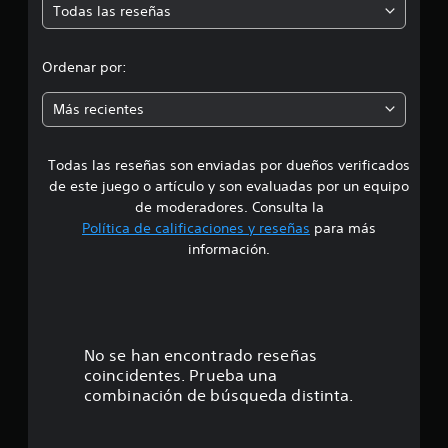
Todas las reseñas
e
d
Ordenar por:
i
Más recientes
a
Todas las reseñas son enviadas por dueños verificados
d
de este juego o artículo y son evaluadas por un equipo
e
de moderadores. Consulta la
Política de calificaciones y reseñas
para más
4
información.
.
4
5
No se han encontrado reseñas
coincidentes. Prueba una
e
combinación de búsqueda distinta.
s