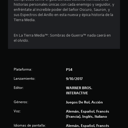
s
historias personales únicas con cada enemigo y seguidor, y
enfréntate al increíble poder del Señor Oscuro, Sauron, y
t
sus Espectros del Anillo en esta nueva y épica historia de la
Tierra Media.
r
e
En La Tierra Media™: Sombras de Guerra™ nada caerá en
el olvido.
l
l
a
Plataforma:
PS4
s
Lanzamiento:
9/10/2017
e
Editor:
WARNER BROS.
INTERACTIVE
n
Géneros:
Juegos De Rol, Acción
4
Voz:
Alemán, Español, Francés
(Francia), Inglés, Italiano
0
Idiomas de pantalla:
Alemán, Español, Francés