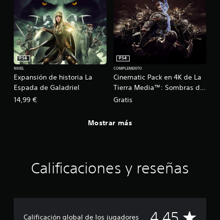
PS4
PS4
NIVEL
COMPLEMENTO
Expansión de historia La
Cinematic Pack en 4K de La
Espada de Galadriel
Tierra Media™: Sombras de
Guerra™
14,99 €
Gratis
Mostrar más
Calificaciones y reseñas
C
4.45
Calificación global de los jugadores