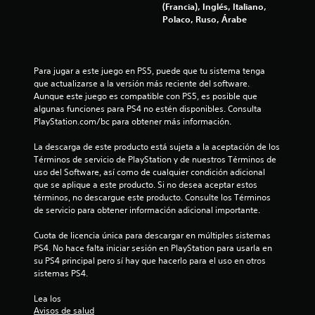
0
(Francia), Inglés, Italiano,
Polaco, Ruso, Árabe
7
3
Para jugar a este juego en PS5, puede que tu sistema tenga 
c
que actualizarse a la versión más reciente del software. 
Aunque este juego es compatible con PS5, es posible que 
a
algunas funciones para PS4 no estén disponibles. Consulta 
PlayStation.com/bc para obtener más información.
l
La descarga de este producto está sujeta a la aceptación de los 
i
Términos de servicio de PlayStation y de nuestros Términos de 
uso del Software, así como de cualquier condición adicional 
f
que se aplique a este producto. Si no desea aceptar estos 
términos, no descargue este producto. Consulte los Términos 
i
de servicio para obtener información adicional importante.
c
Cuota de licencia única para descargar en múltiples sistemas 
PS4. No hace falta iniciar sesión en PlayStation para usarla en 
su PS4 principal pero sí hay que hacerlo para el uso en otros 
a
sistemas PS4.
c
Lea los 
Avisos de salud