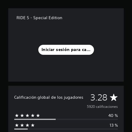
RIDE 5 - Special Edition
Iniciar sesión para calificar
C
3.28
Calificación global de los jugadores
a
5920 calificaciones
40 %
l
13 %
i