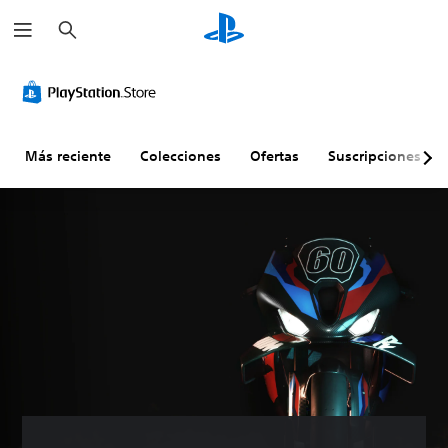
B
u
s
c
a
r
Más reciente
Colecciones
Ofertas
Suscripciones