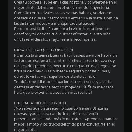
Crea tu cochera, sube en la clasificatoria y conviértete en el
r
mejor piloto del mundo en el nuevo modo Trayectoria.
Compite contra rivales cada vez más hábiles, verdaderos
e
obstáculos que se interpondrán entre tú y la meta. Domina
las distintas motos y a manejar cada situación.
l
Pero no será fácil... El camino a la victoria está lleno de
desafíos y tú decides cuál quieres afrontar: cuanto más
l
difícil sea el desafío, mayor será la recompensa.
a
GANA EN CUALQUIER CONDICIÓN
No importa si tienes buenas habilidades, siempre habrá un
s
factor que escape a tu control: el clima. Los cielos azules y
despejados pueden convertirse en aguaceros y luego el sol
d
brillará de nuevo. Las nubes te seguirán por las curvas,
dándote vistas y paisajes en constante cambio.
e
Tendrás que lidiar con situaciones inesperadas y usar tu
destreza en terrenos secos o mojados: ¡la física mejorada
c
hará que la experiencia sea aún más realista!
i
PRUEBA. APRENDE. CONDUCE.
¿No sabes qué pista seguir o cuándo frenar? Utiliza las
n
nuevas ayudas para conducir y obtén asistencia
personalizada cuando más lo necesites. Aprende a manejar
c
mejor la moto y los trucos del oficio para convertirte en el
mejor piloto.