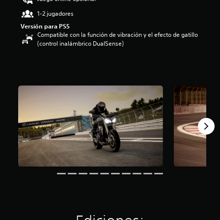
:
1-2 jugadores
3
.
Versión para PS5
2
Compatible con la función de vibración y el efecto de gatillo
8
(control inalámbrico DualSense)
e
s
t
r
e
l
l
a
s
d
e
c
i
n
c
o
e
s
t
r