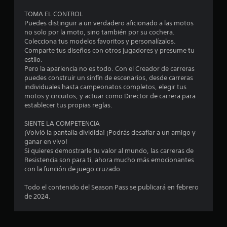
o
TOMA EL CONTROL
e
Puedes distinguir a un verdadero aficionado a las motos
no solo por la moto, sino también por su cochera.
Colecciona tus modelos favoritos y personalízalos.
s
Comparte tus diseños con otros jugadores y presume tu
estilo.
t
Pero la apariencia no es todo. Con el Creador de carreras
puedes construir un sinfín de escenarios, desde carreras
r
individuales hasta campeonatos completos, elegir tus
motos y circuitos, y actuar como Director de carrera para
e
establecer tus propias reglas.
l
SIENTE LA COMPETENCIA
¡Volvió la pantalla dividida! ¡Podrás desafiar a un amigo y
l
ganar en vivo!
Si quieres demostrarle tu valor al mundo, las carreras de
a
Resistencia son para ti, ahora mucho más emocionantes
con la función de juego cruzado.
s
Todo el contenido del Season Pass se publicará en febrero
e
de 2024.
n