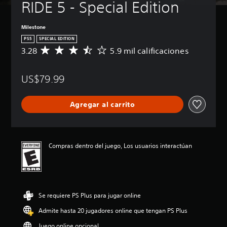
RIDE 5 - Special Edition
Milestone
PS5
SPECIAL EDITION
3.28
5.9 mil calificaciones
C
a
l
US$79.99
i
f
i
Agregar al carrito
c
a
c
i
ó
Compras dentro del juego, Los usuarios interactúan
n
p
r
o
m
Se requiere PS Plus para jugar online
e
d
Admite hasta 20 jugadores online que tengan PS Plus
i
o
Juego online opcional