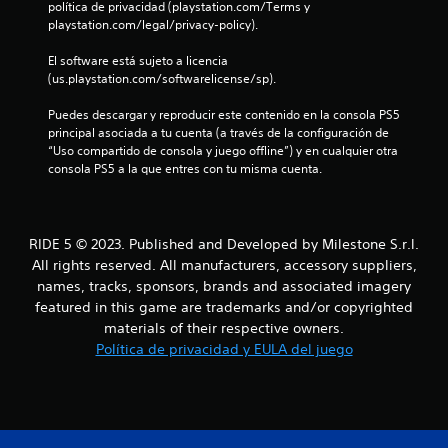
0
política de privacidad (playstation.com/Terms y 
playstation.com/legal/privacy-policy).
c
El software está sujeto a licencia 
a
(us.playstation.com/softwarelicense/sp).
l
Puedes descargar y reproducir este contenido en la consola PS5 
principal asociada a tu cuenta (a través de la configuración de 
i
“Uso compartido de consola y juego offline”) y en cualquier otra 
consola PS5 a la que entres con tu misma cuenta.
f
i
RIDE 5 © 2023. Published and Developed by Milestone S.r.l.
c
All rights reserved. All manufacturers, accessory suppliers,
names, tracks, sponsors, brands and associated imagery
a
featured in this game are trademarks and/or copyrighted
materials of their respective owners.
c
Política de privacidad y EULA del juego
i
o