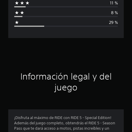
11 %
f
8 %
i
29 %
c
a
c
i
ó
Información legal y del
n
juego
p
r
o
¡Disfruta al máximo de RIDE con RIDE 5 - Special Edition!
Además del juego completo, obtendrás el RIDE 5 - Season
m
Pass que te dará acceso a motos, pistas increíbles y un