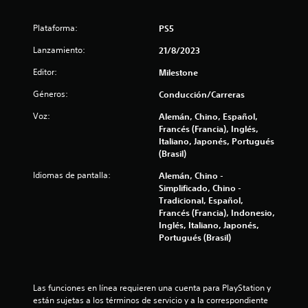
u
Plataforma:
n
PS5
Lanzamiento:
21/8/2023
t
Editor:
Milestone
o
Géneros:
Conducción/Carreras
t
Voz:
Alemán, Chino, Español,
Francés (Francia), Inglés,
a
Italiano, Japonés, Portugués
(Brasil)
l
Idiomas de pantalla:
Alemán, Chino -
d
Simplificado, Chino -
Tradicional, Español,
e
Francés (Francia), Indonesio,
Inglés, Italiano, Japonés,
5
Portugués (Brasil)
9
2
Las funciones en línea requieren una cuenta para PlayStation y 
están sujetas a los términos de servicio y a la correspondiente 