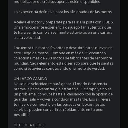
multiplicador de créditos apenas estén disponibles.
e
La experiencia definitiva para los aficionados de las motos.
d
Acelera el motor y prepárate para salir a la pista con RIDE 5.
i
Una emocionante experiencia de juego tan auténtica que
te hará sentir como si realmente estuvieras en una carrera
o
a alta velocidad.
:
Encuentra tus motos favoritas y descubre otras nuevas en
este juego de motos. Compite en más de 35 circuitos y
3
colecciona más de 200 motos de fabricantes de renombre
mundial. Cada elemento está diseñado para que te sientas
.
como si estuvieras conduciendo una moto de verdad.
2
UN LARGO CAMINO
No solo la velocidad te hará ganar. El modo Resistencia
premia la perseverancia y la estrategia. El tiempo ya no es
8
un problema, conduce hasta el cansancio con la opción de
guardar, salir y volver a conducir más tarde. Eso sí, revisa
e
tu nivel de combustible y las paradas en boxes: ¡estos
servicios pueden convertirse rápidamente en tu peor
s
pesadilla!
t
DE CERO A HÉROE