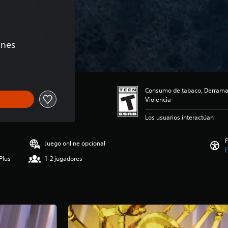
ones
Consumo de tabaco, Derramam
Violencia
Los usuarios interactúan
F
Juego online opcional
F
Plus
1-2 jugadores