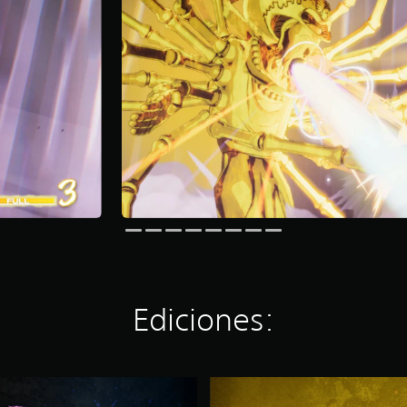
Ediciones:
D
e