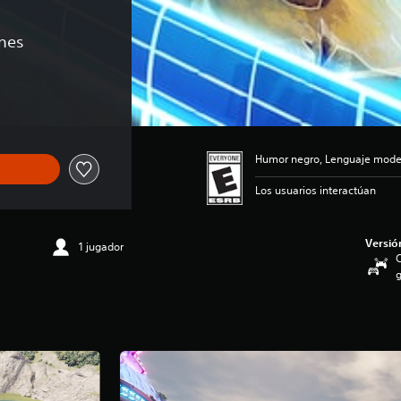
ones
de US$74.99
Humor negro, Lenguaje moder
Los usuarios interactúan
Versió
1 jugador
C
g