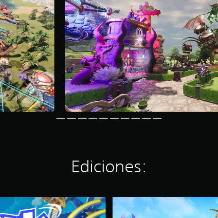
Ediciones:
C
o