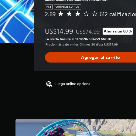
PS5
COMPLETE EDITION
2.89
612 calificaci
C
a
l
US$14.99
US$74.99
Ahorra un 80 %
i
Rebajado del precio original 
f
La oferta finaliza el 13/8/2026 06:59 AM UTC
i
Precio más bajo en los últimos 30 días: US$74.99
c
a
Agregar al carrito
c
i
ó
n
p
Juego online opcional
r
o
m
e
d
i
o
:
2