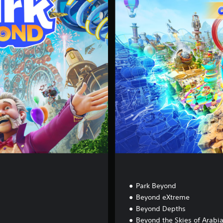
m
p
l
e
t
e
E
d
i
t
i
o
n
Park Beyond
Beyond eXtreme
Beyond Depths
Beyond the Skies of Arabi