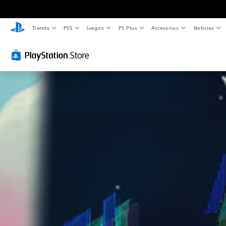
Tienda
PS5
Juegos
PS Plus
Accesorios
Noticias