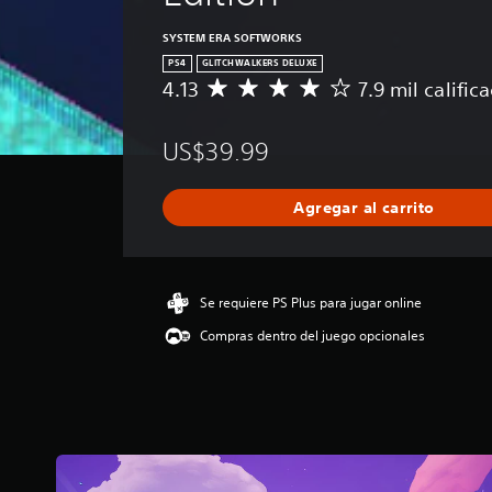
SYSTEM ERA SOFTWORKS
PS4
GLITCHWALKERS DELUXE
4.13
7.9 mil calific
C
a
l
US$39.99
i
f
i
Agregar al carrito
c
a
c
i
ó
Se requiere PS Plus para jugar online
n
Compras dentro del juego opcionales
p
r
o
m
e
d
i
o