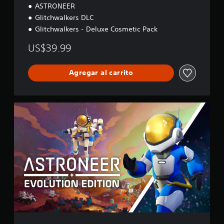
ASTRONEER
x
e
Glitchwalkers DLC
Glitchwalkers - Deluxe Cosmetic Pack
US$39.99
Agregar al carrito
E
v
o
l
u
t
i
o
n
E
d
i
t
i