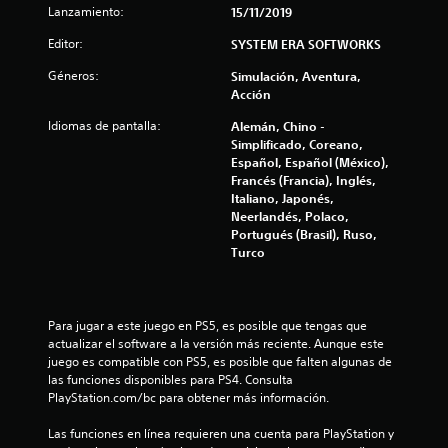
e
Lanzamiento:
15/11/2019
l
Editor:
SYSTEM ERA SOFTWORKS
l
Géneros:
Simulación, Aventura,
Acción
a
Idiomas de pantalla:
Alemán, Chino -
s
Simplificado, Coreano,
Español, Español (México),
d
Francés (Francia), Inglés,
Italiano, Japonés,
e
Neerlandés, Polaco,
Portugués (Brasil), Ruso,
c
Turco
i
n
Para jugar a este juego en PS5, es posible que tengas que 
actualizar el software a la versión más reciente. Aunque este 
juego es compatible con PS5, es posible que falten algunas de 
c
las funciones disponibles para PS4. Consulta 
PlayStation.com/bc para obtener más información.
o
Las funciones en línea requieren una cuenta para PlayStation y 
e