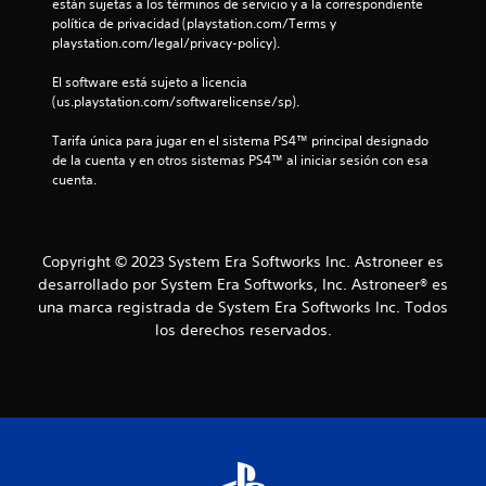
están sujetas a los términos de servicio y a la correspondiente 
política de privacidad (playstation.com/Terms y 
s
playstation.com/legal/privacy-policy).
t
El software está sujeto a licencia 
(us.playstation.com/softwarelicense/sp).
r
Tarifa única para jugar en el sistema PS4™ principal designado 
e
de la cuenta y en otros sistemas PS4™ al iniciar sesión con esa 
cuenta.
l
l
Copyright © 2023 System Era Softworks Inc. Astroneer es
a
desarrollado por System Era Softworks, Inc. Astroneer® es
una marca registrada de System Era Softworks Inc. Todos
s
los derechos reservados.
e
n
u
n