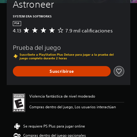
Astroneer
SYSTEM ERA SOFTWORKS
PS4
4.13
7.9 mil calificaciones
C
a
l
Prueba del juego
i
f
Suscríbete a PlayStation Plus Deluxe para jugar a la prueba del
i
juego completo durante 2 horas
c
a
Suscribirse
c
i
ó
n
Violencia fantástica de nivel moderado
p
r
Compras dentro del juego, Los usuarios interactúan
o
m
e
d
Se requiere PS Plus para jugar online
i
Compras dentro del juego opcionales
o