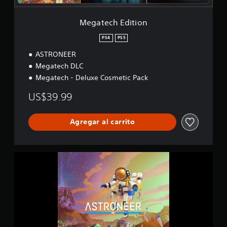
i
o
Megatech Edition
n
PS4
PS5
ASTRONEER
Megatech DLC
Megatech - Deluxe Cosmetic Pack
US$39.99
Agregar al carrito
A
S
T
R
O
N
E
E