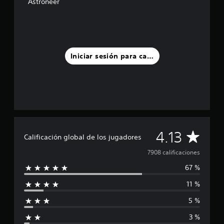
Astroneer
Iniciar sesión para calificar
C
4.13
Calificación global de los jugadores
a
7908 calificaciones
67 %
l
11 %
i
5 %
f
3 %