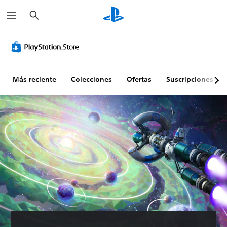
B
u
s
c
a
r
Más reciente
Colecciones
Ofertas
Suscripciones