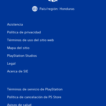
t
País/región: Honduras
o
t
Asistencia
a
Política de privacidad
Términos de uso del sitio web
l
Mapa del sitio
d
PlayStation Studios
e
Legal
7
Acerca de SIE
9
0
Términos de servicio de PlayStation
8
Política de cancelación de PS Store
c
Avisos de salud