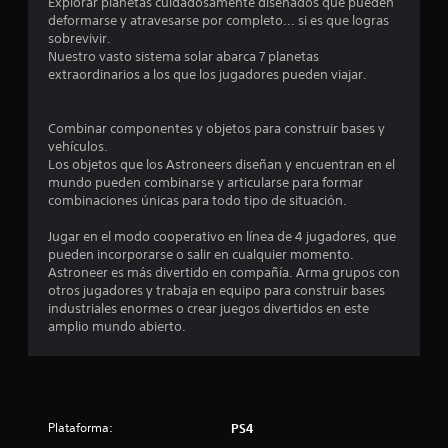
d
Explorar planetas cuidadosamente diseñados que pueden
deformarse y atravesarse por completo... si es que logras
i
sobrevivir.
Nuestro vasto sistema solar abarca 7 planetas
o
extraordinarios a los que los jugadores pueden viajar.
:
Combinar componentes y objetos para construir bases y
4
vehículos.
Los objetos que los Astroneers diseñan y encuentran en el
.
mundo pueden combinarse y articularse para formar
combinaciones únicas para todo tipo de situación.
1
Jugar en el modo cooperativo en línea de 4 jugadores, que
pueden incorporarse o salir en cualquier momento.
3
Astroneer es más divertido en compañía. Arma grupos con
otros jugadores y trabaja en equipo para construir bases
e
industriales enormes o crear juegos divertidos en este
amplio mundo abierto.
s
t
r
Plataforma:
PS4