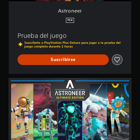
Astroneer
PS4
Prueba del juego
Suscríbete a PlayStation Plus Deluxe para jugar a la prueba del
juego completo durante 2 horas
Suscribirse
U
l
t
i
m
a
t
e
E
d
i