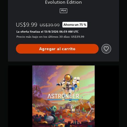
Evolution Edition
o
n
PS4
US$9.99
US$39.99
Ahorra un 75 %
Rebajado del precio original de US$39.99
La oferta finaliza el 13/8/2026 06:59 AM UTC
Precio más bajo en los últimos 30 días: US$39.99
Agregar al carrito
A
s
t
r
o
n
e
e
r