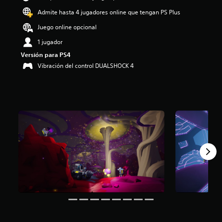
:
Admite hasta 4 jugadores online que tengan PS Plus
4
.
Juego online opcional
1
1 jugador
3
e
Versión para PS4
s
Vibración del control DUALSHOCK 4
t
r
e
l
l
a
s
d
e
c
i
n
c
o
e
s
t
r