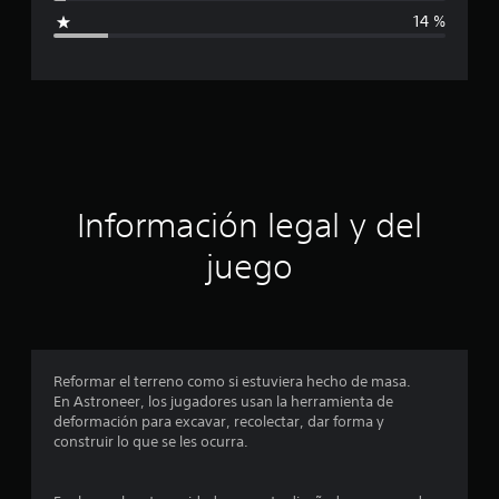
i
14 %
c
a
c
i
ó
Información legal y del
n
juego
p
r
o
Reformar el terreno como si estuviera hecho de masa.
En Astroneer, los jugadores usan la herramienta de
m
deformación para excavar, recolectar, dar forma y
construir lo que se les ocurra.
e