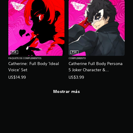
PS4
PS4
PAQUETE DE COMPLEMENTOS
COMPLEMENTO
Catherine: Full Body 'Ideal
Catherine Full Body Persona
Voice' Set
5 Joker Character &
Commentary Set
US$14.99
US$3.99
Mostrar más