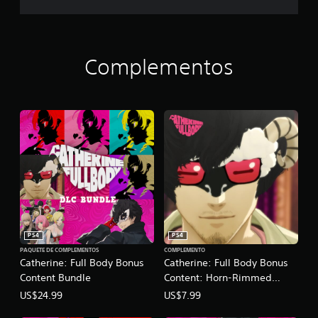
Complementos
PS4
PS4
PAQUETE DE COMPLEMENTOS
COMPLEMENTO
Catherine: Full Body Bonus
Catherine: Full Body Bonus
Content Bundle
Content: Horn-Rimmed
Glasses
US$24.99
US$7.99