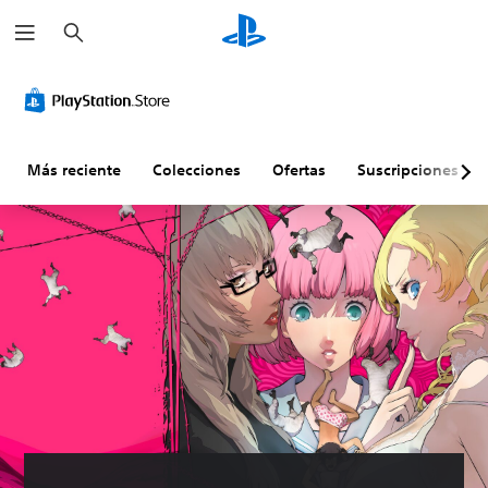
B
u
s
c
a
r
Más reciente
Colecciones
Ofertas
Suscripciones