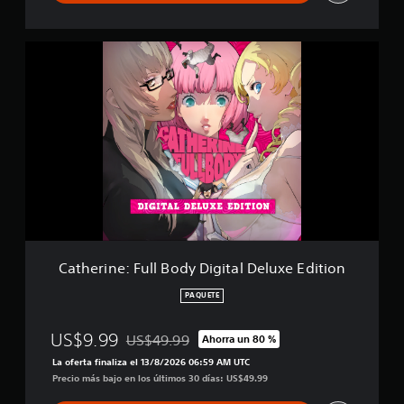
o
C
a
t
h
e
r
i
n
e
:
F
u
l
l
Catherine: Full Body Digital Deluxe Edition
B
o
PAQUETE
d
y
US$9.99
US$49.99
Ahorra un 80 %
D
Rebajado del precio original de US$49.99
i
La oferta finaliza el 13/8/2026 06:59 AM UTC
g
Precio más bajo en los últimos 30 días: US$49.99
i