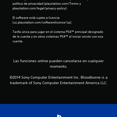
política de privacidad (playstation.com/Terms y 
l
playstation.com/legal/privacy-policy).
a
El software está sujeto a licencia 
(us.playstation.com/softwarelicense/sp).
s
Tarifa única para jugar en el sistema PS4™ principal designado 
e
de la cuenta y en otros sistemas PS4™ al iniciar sesión con esa 
cuenta.
n
u
Las funciones online pueden cancelarse en cualquier
n
momento.
t
©2014 Sony Computer Entertainment Inc. Bloodborne is a
o
trademark of Sony Computer Entertainment America LLC.
t
a
l