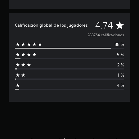
C
4.74
Calificación global de los jugadores
a
288764 calificaciones
88 %
l
5 %
i
2 %
f
1 %
i
4 %
c
a
c
i