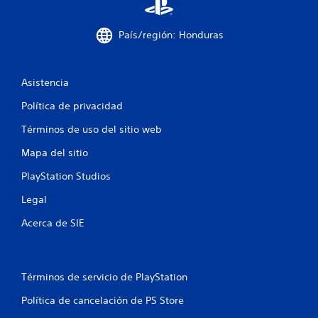
d
País/región: Honduras
e
2
Asistencia
8
Política de privacidad
8
Términos de uso del sitio web
7
Mapa del sitio
6
PlayStation Studios
4
Legal
c
Acerca de SIE
a
l
Términos de servicio de PlayStation
i
Política de cancelación de PS Store