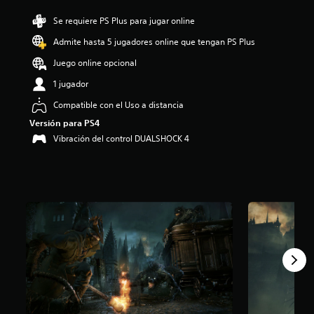
:
Se requiere PS Plus para jugar online
4
.
Admite hasta 5 jugadores online que tengan PS Plus
7
4
Juego online opcional
e
1 jugador
s
t
Compatible con el Uso a distancia
r
e
Versión para PS4
l
Vibración del control DUALSHOCK 4
l
a
s
d
e
c
i
n
c
o
e
s
t
r