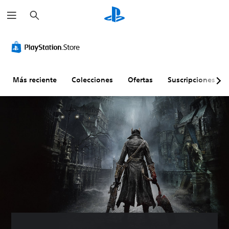
B
u
s
c
a
r
Más reciente
Colecciones
Ofertas
Suscripciones