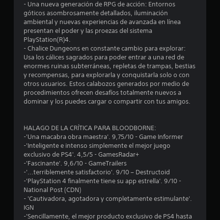
- Una nueva generación de RPG de acción: Entornos
7
góticos asombrosamente detallados, iluminación
ambiental y nuevas experiencias de avanzada en línea
presentan el poder y las proezas del sistema
4
PlayStation(R)4.
- Chalice Dungeons en constante cambio para explorar:
e
Usa los cálices sagrados para poder entrar a una red de
enormes ruinas subterráneas, repletas de trampas, bestias
s
y recompensas, para explorarla y conquistarla solo o con
otros usuarios. Estos calabozos generados por medio de
t
procedimientos ofrecen desafíos totalmente nuevos a
dominar y los puedes cargar o compartir con tus amigos.
r
e
HALAGO DE LA CRÍTICA PARA BLOODBORNE:
-'Una macabra obra maestra'. 9,75/10 - Game Informer
l
-'Inteligente e intenso simplemente el mejor juego
exclusivo de PS4'. 4,5/5 - GamesRadar+
l
-'Fascinante'. 9,6/10 - GameTrailers
-'...terriblemente satisfactorio'. 9/10 – Destructoid
a
-'PlayStation 4 finalmente tiene su app estrella'. 9/10 -
National Post (CDN)
s
- 'Cautivadora, agotadora y completamente estimulante'.
IGN
d
-'Sencillamente, el mejor producto exclusivo de PS4 hasta