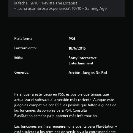
la fecha'. 9/10 - Revista The Escapist
e
-'...una asombrosa experiencia'. 10/10 - Gaming Age
c
i
Plataforma:
PS4
n
Lanzamiento:
18/6/2015
c
Editor:
Sony Interactive
o
Entertainment
Géneros:
e
Acción, Juegos De Rol
s
Para jugar a este juego en PS5, es posible que tengas que 
t
actualizar el software a la versión más reciente. Aunque este 
juego es compatible con PS5, es posible que falten algunas de 
r
las funciones disponibles para PS4. Consulta 
PlayStation.com/bc para obtener más información.
e
Las funciones en línea requieren una cuenta para PlayStation y 
l
están sujetas a los términos de servicio y a la correspondiente 