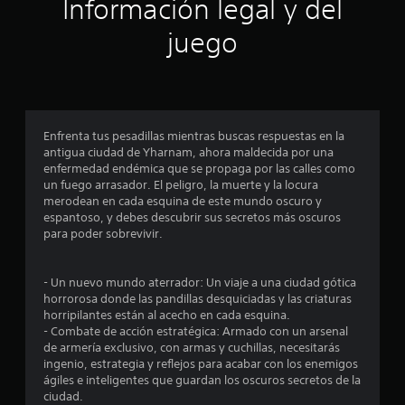
ó
Información legal y del
n
juego
p
r
o
Enfrenta tus pesadillas mientras buscas respuestas en la
antigua ciudad de Yharnam, ahora maldecida por una
m
enfermedad endémica que se propaga por las calles como
un fuego arrasador. El peligro, la muerte y la locura
e
merodean en cada esquina de este mundo oscuro y
espantoso, y debes descubrir sus secretos más oscuros
d
para poder sobrevivir.
i
- Un nuevo mundo aterrador: Un viaje a una ciudad gótica
o
horrorosa donde las pandillas desquiciadas y las criaturas
horripilantes están al acecho en cada esquina.
:
- Combate de acción estratégica: Armado con un arsenal
de armería exclusivo, con armas y cuchillas, necesitarás
4
ingenio, estrategia y reflejos para acabar con los enemigos
ágiles e inteligentes que guardan los oscuros secretos de la
.
ciudad.