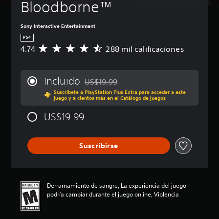
Bloodborne™
Sony Interactive Entertainment
PS4
4.74
288 mil calificaciones
C
a
l
i
Incluido
US$19.99
f
Rebajado del precio original de US$19.99
Suscríbete a PlayStation Plus Extra para acceder a este
i
juego y a cientos más en el Catálogo de juegos
c
a
US$19.99
c
i
ó
Suscribirse
n
p
r
o
m
Derramamiento de sangre, La experiencia del juego
e
podría cambiar durante el juego online, Violencia
d
i
o