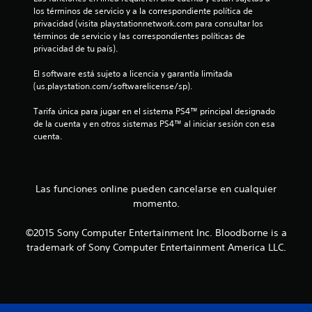
los términos de servicio y a la correspondiente política de 
e
privacidad (visita playstationnetwork.com para consultar los 
términos de servicio y las correspondientes políticas de 
c
privacidad de tu país).
i
El software está sujeto a licencia y garantía limitada 
(us.playstation.com/softwarelicense/sp).
n
Tarifa única para jugar en el sistema PS4™ principal designado 
c
de la cuenta y en otros sistemas PS4™ al iniciar sesión con esa 
cuenta.
o
e
Las funciones online pueden cancelarse en cualquier
s
momento.
t
©2015 Sony Computer Entertainment Inc. Bloodborne is a
trademark of Sony Computer Entertainment America LLC.
r
e
l