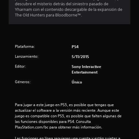
.
descubre el misterio detrás del siniestro pasado de
7
Yharnam con el contenido descargable de la expansión de
The Old Hunters para Bloodborne™.
4
e
s
Plataforma:
PS4
t
Lanzamiento:
5/11/2015
Editor:
Sony Interactive
r
Entertainment
e
Géneros:
Único
l
l
Para jugar a este juego en PS5, es posible que tengas que 
actualizar el software a la versión más reciente. Aunque este 
a
juego es compatible con PS5, es posible que falten algunas de 
las funciones disponibles para PS4. Consulta 
s
PlayStation.com/bc para obtener más información.
d
Las funciones en línea requieren una cuenta y están sujetas a 