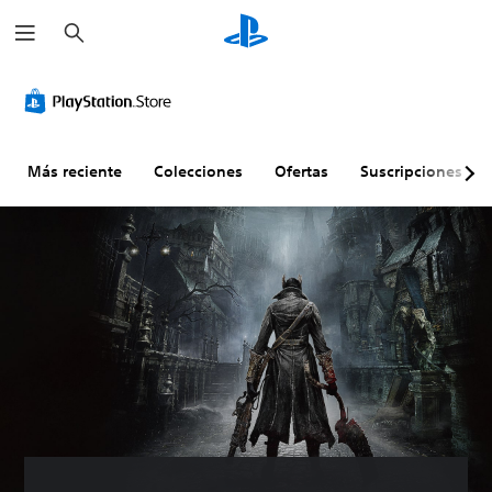
B
u
s
c
a
r
Más reciente
Colecciones
Ofertas
Suscripciones