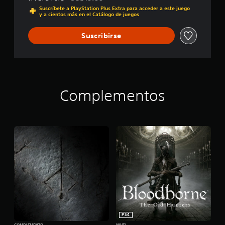
Rebajado del precio original de US$19.99
Suscríbete a PlayStation Plus Extra para acceder a este juego
a
y a cientos más en el Catálogo de juegos
l
i
Suscribirse
f
i
c
a
c
i
o
Complementos
n
e
s
PS4