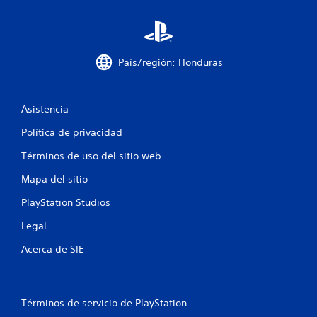
l
a
País/región: Honduras
s
e
Asistencia
n
Política de privacidad
u
Términos de uso del sitio web
n
Mapa del sitio
t
PlayStation Studios
o
Legal
Acerca de SIE
t
a
Términos de servicio de PlayStation
l