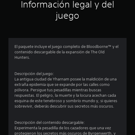
ó
Información legal y del
n
juego
p
r
o
El paquete incluye el juego completo de Bloodborne™ y el
contenido descargable de la expansión de The Old
m
Hunters.
e
Descripción del juego:
d
La antigua ciudad de Yharnam posee la maldición de una
extraña epidemia que se expande por las calles como
i
pólvora. Persigue tus pesadillas mientras buscas
respuestas. El peligro, la muerte y la locura acechan cada
o
esquina de este tenebroso y sombrío mundo y, si quieres
sobrevivir, deberás descubrir sus secretos más oscuros.
:
4
Descripción del contenido descargable:
Experimenta la pesadilla de los cazadores que una vez
protegieron los secretos más oscuros de Byrgenwerth, y