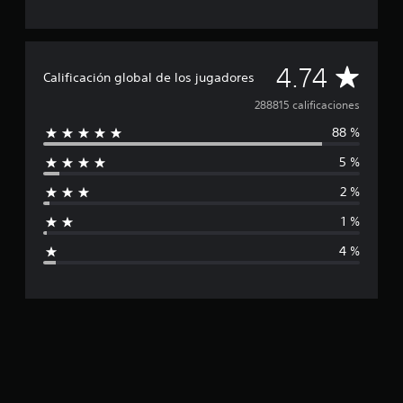
C
4.74
Calificación global de los jugadores
a
288815 calificaciones
88 %
l
5 %
i
2 %
f
1 %
i
4 %
c
a
c
i