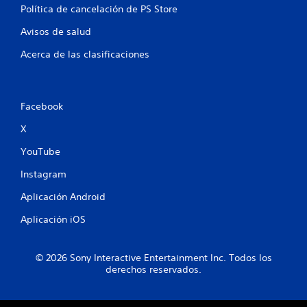
Política de cancelación de PS Store
d
Avisos de salud
e
Acerca de las clasificaciones
2
8
Facebook
8
X
8
YouTube
1
Instagram
5
Aplicación Android
c
Aplicación iOS
a
© 2026 Sony Interactive Entertainment Inc. Todos los
l
derechos reservados.
i