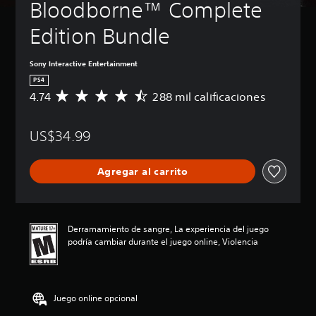
Bloodborne™ Complete 
Edition Bundle
Sony Interactive Entertainment
PS4
4.74
288 mil calificaciones
C
a
l
US$34.99
i
f
i
Agregar al carrito
c
a
c
i
ó
Derramamiento de sangre, La experiencia del juego
n
podría cambiar durante el juego online, Violencia
p
r
o
m
Juego online opcional
e
d