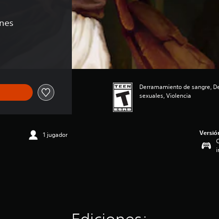
ones
de US$34.99
Derramamiento de sangre, D
sexuales, Violencia
Versió
1 jugador
C
i