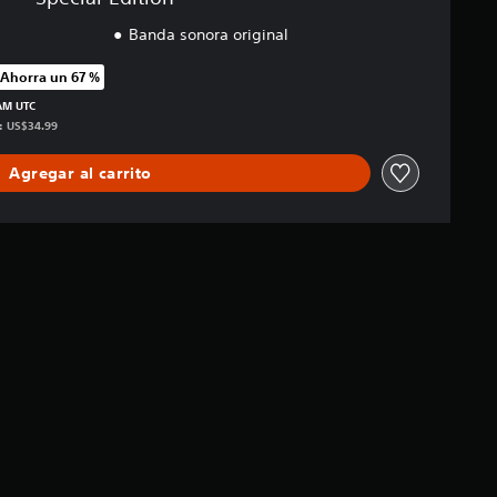
Banda sonora original
Ahorra un 67 %
precio original de US$34.99
 AM UTC
s: US$34.99
Agregar al carrito