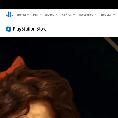
Tienda
PS5
Juegos
PS Plus
Accesorios
Noticias