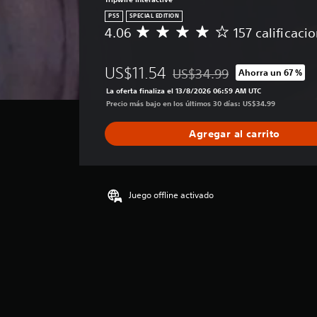
PS5
SPECIAL EDITION
4.06
157 calificaci
C
a
l
US$11.54
US$34.99
Ahorra un 67 %
i
Rebajado del precio original 
f
La oferta finaliza el 13/8/2026 06:59 AM UTC
i
Precio más bajo en los últimos 30 días: US$34.99
c
a
Agregar al carrito
c
i
ó
n
p
Juego offline activado
r
o
m
e
d
i
o
:
4