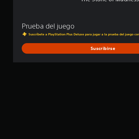
e
l
l
a
Prueba del juego
s
e
Suscríbete a PlayStation Plus Deluxe para jugar a la prueba del juego co
n
u
Suscribirse
n
t
o
t
a
l
d
e
1
5
7
c
a
l
i
f