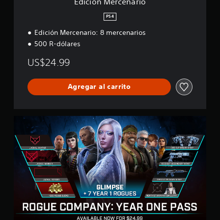
Edición Mercenario
r
i
PS4
o
Edición Mercenario: 8 mercenarios
500 R-dólares
US$24.99
Agregar al carrito
P
a
s
e
d
e
l
a
ñ
o
1