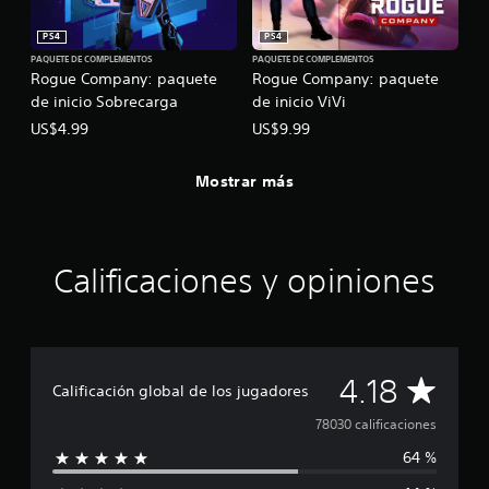
PS4
PS4
PAQUETE DE COMPLEMENTOS
PAQUETE DE COMPLEMENTOS
Rogue Company: paquete
Rogue Company: paquete
de inicio Sobrecarga
de inicio ViVi
US$4.99
US$9.99
Mostrar más
Calificaciones y opiniones
C
4.18
Calificación global de los jugadores
a
78030 calificaciones
64 %
l