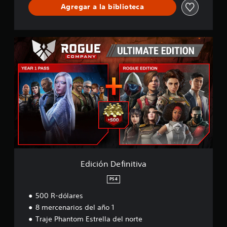
Agregar a la biblioteca
E
d
i
c
i
ó
n
D
e
f
i
n
i
t
Edición Definitiva
i
v
PS4
a
500 R-dólares
8 mercenarios del año 1
Traje Phantom Estrella del norte