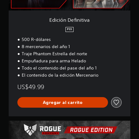
i
l
n
i
i
f
t
Edición Definitiva
i
i
c
v
PS5
a
a
c
500 R-dólares
i
8 mercenarios del año 1
o
Traje Phantom Estrella del norte
n
Empuñadura para arma Helado
e
s
Todo el contenido del pase del año 1
El contenido de la edición Mercenario
US$49.99
Agregar al carrito
E
d
i