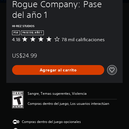
Rogue Company: Pase 
del año 1
HI-REZ STUDIOS
PS4
PASE DEL AÑO 1
4.18
78 mil calificaciones
C
a
l
US$24.99
i
f
i
Agregar al carrito
c
a
c
i
ó
Sangre, Temas sugerentes, Violencia
n
p
Compras dentro del juego, Los usuarios interactúan
r
o
m
Compras dentro del juego opcionales
e
d