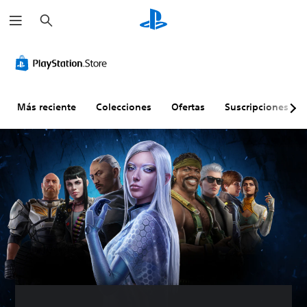
B
u
s
c
a
r
Más reciente
Colecciones
Ofertas
Suscripciones