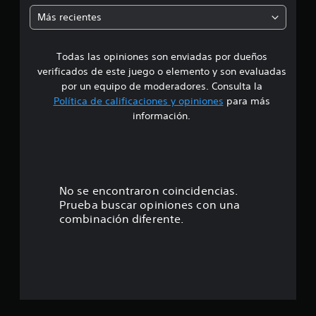
m
Más recientes
e
Todas las opiniones son enviadas por dueños
d
verificados de este juego o elemento y son evaluadas
i
por un equipo de moderadores. Consulta la
Política de calificaciones y opiniones
para más
o
información.
:
4
.
No se encontraron coincidencias.
Prueba buscar opiniones con una
1
combinación diferente.
8
e
s