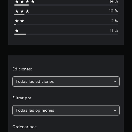
14 %
i
10 %
f
2 %
i
11 %
c
a
c
i
Ediciones:
ó
Todas las ediciones
n
Filtrar por:
p
Todas las opiniones
r
o
Ordenar por: