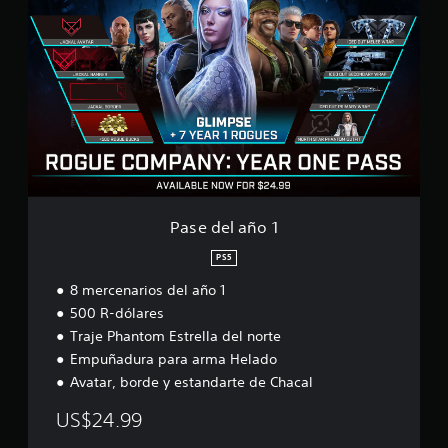
a
s
e
d
e
l
a
ñ
o
1
Pase del año 1
PS5
8 mercenarios del año 1
500 R-dólares
Traje Phantom Estrella del norte
Empuñadura para arma Helado
Avatar, borde y estandarte de Chacal
US$24.99