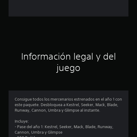
c
o
e
s
t
Información legal y del
r
juego
e
l
l
Consigue todos los mercenarios estrenados en el año 1 con
a
este paquete. Desbloquea a Kestrel, Seeker, Mack, Blade,
Runway, Cannon, Umbra y Glimpse al instante.
s
Incluye:
e
- Pase del año 1: Kestrel, Seeker, Mack, Blade, Runway,
Cannon, Umbra y Glimpse