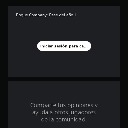
t
r
Rogue Company: Pase del año 1
e
l
l
Iniciar sesión para calificar
a
s
d
e
c
Comparte tus opiniones y
i
ayuda a otros jugadores
n
de la comunidad.