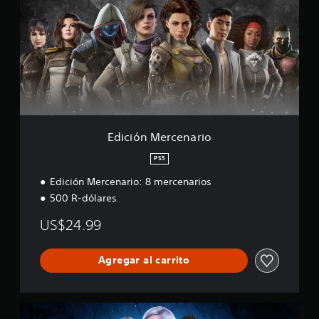
c
i
ó
n
M
e
r
c
e
n
a
Edición Mercenario
r
i
PS5
o
Edición Mercenario: 8 mercenarios
500 R-dólares
US$24.99
Agregar al carrito
P