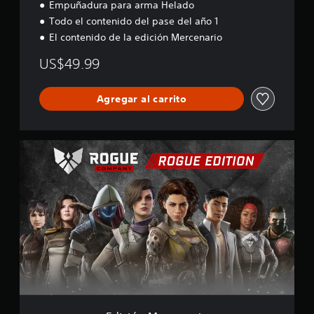
Empuñadura para arma Helado
Todo el contenido del pase del año 1
El contenido de la edición Mercenario
US$49.99
Agregar al carrito
E
d
i
c
i
ó
n
M
e
r
c
e
n
a