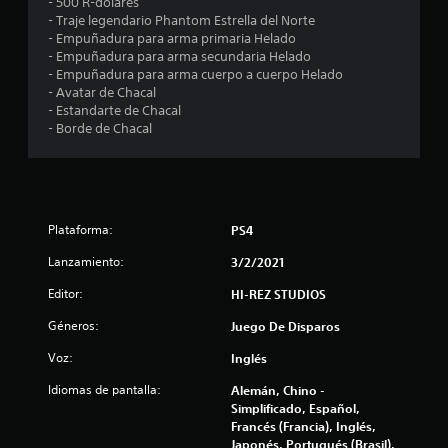
n
- 500 R-dólares
- Traje legendario Phantom Estrella del Norte
u
- Empuñadura para arma primaria Helado
- Empuñadura para arma secundaria Helado
n
- Empuñadura para arma cuerpo a cuerpo Helado
- Avatar de Chacal
t
- Estandarte de Chacal
- Borde de Chacal
o
t
a
Plataforma:
PS4
l
Lanzamiento:
3/2/2021
d
Editor:
HI-REZ STUDIOS
Géneros:
Juego De Disparos
e
Voz:
Inglés
7
Idiomas de pantalla:
Alemán, Chino -
8
Simplificado, Español,
Francés (Francia), Inglés,
0
Japonés, Portugués (Brasil),