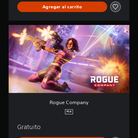
Agregar al carrito
R
o
g
u
e
C
o
m
p
a
n
y
Rogue Company
PS4
Gratuito