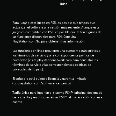
Ruso
3
0
Para jugar a este juego en PS5, es posible que tengas que 
c
actualizar el software a la versión más reciente. Aunque este 
juego es compatible con PS5, es posible que falten algunas de 
a
las funciones disponibles para PS4. Consulta 
PlayStation.com/bc para obtener más información.
l
Las funciones en línea requieren una cuenta y están sujetas a 
i
los términos de servicio y a la correspondiente política de 
privacidad (visita playstationnetwork.com para consultar los 
f
términos de servicio y las correspondientes políticas de 
privacidad de tu país).
i
El software está sujeto a licencia y garantía limitada 
(us.playstation.com/softwarelicense/sp).
c
Tarifa única para jugar en el sistema PS4™ principal designado 
a
de la cuenta y en otros sistemas PS4™ al iniciar sesión con esa 
cuenta.
c
i