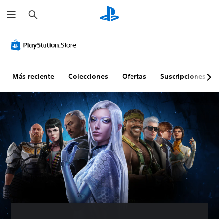
B
u
s
c
a
r
Más reciente
Colecciones
Ofertas
Suscripciones