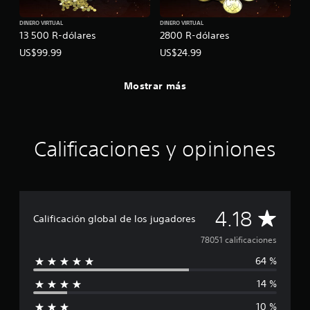
DINERO VIRTUAL
DINERO VIRTUAL
13 500 R-dólares
2800 R-dólares
US$99.99
US$24.99
Mostrar más
Calificaciones y opiniones
C
4.18
Calificación global de los jugadores
a
78051 calificaciones
64 %
l
14 %
i
10 %