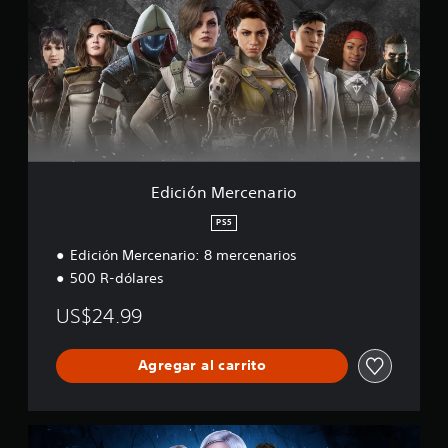
c
i
ó
n
M
e
r
c
e
n
a
Edición Mercenario
r
i
PS5
o
Edición Mercenario: 8 mercenarios
500 R-dólares
US$24.99
Agregar al carrito
P