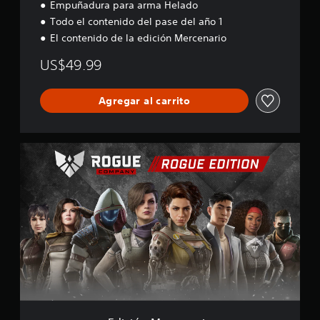
Empuñadura para arma Helado
Todo el contenido del pase del año 1
El contenido de la edición Mercenario
US$49.99
Agregar al carrito
E
d
i
c
i
ó
n
M
e
r
c
e
n
a