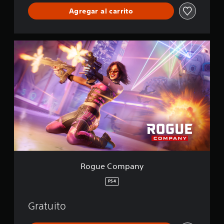
Agregar al carrito
R
o
g
u
e
C
o
m
p
a
n
y
Rogue Company
PS4
Gratuito