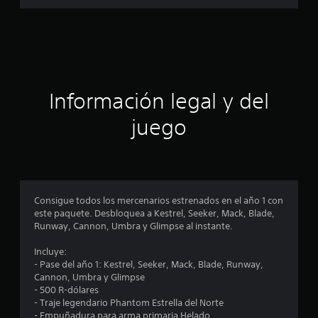
o
e
s
t
Información legal y del
r
juego
e
l
l
Consigue todos los mercenarios estrenados en el año 1 con
a
este paquete. Desbloquea a Kestrel, Seeker, Mack, Blade,
Runway, Cannon, Umbra y Glimpse al instante.
s
Incluye:
e
- Pase del año 1: Kestrel, Seeker, Mack, Blade, Runway,
Cannon, Umbra y Glimpse
n
- 500 R-dólares
- Traje legendario Phantom Estrella del Norte
u
- Empuñadura para arma primaria Helado