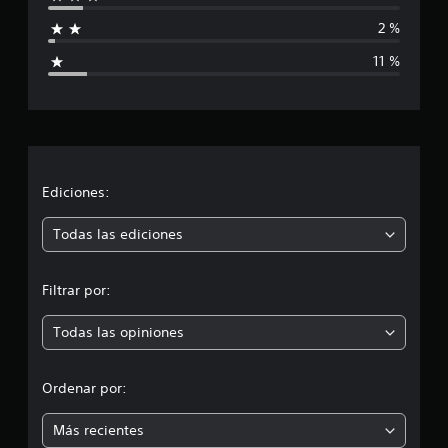
f
2 %
i
11 %
c
a
c
i
Ediciones:
ó
Todas las ediciones
n
Filtrar por:
p
Todas las opiniones
r
o
Ordenar por:
m
Más recientes