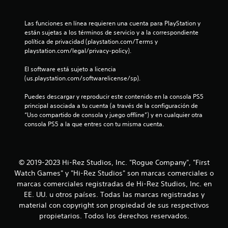
1
Las funciones en línea requieren una cuenta para PlayStation y 
c
están sujetas a los términos de servicio y a la correspondiente 
política de privacidad (playstation.com/Terms y 
a
playstation.com/legal/privacy-policy).
l
El software está sujeto a licencia 
(us.playstation.com/softwarelicense/sp).
i
Puedes descargar y reproducir este contenido en la consola PS5 
f
principal asociada a tu cuenta (a través de la configuración de 
“Uso compartido de consola y juego offline”) y en cualquier otra 
consola PS5 a la que entres con tu misma cuenta.
i
c
a
© 2019-2023 Hi-Rez Studios, Inc. "Rogue Company", "First
Watch Games" y "Hi-Rez Studios" son marcas comerciales o
c
marcas comerciales registradas de Hi-Rez Studios, Inc. en
EE. UU. u otros países. Todas las marcas registradas y
i
material con copyright son propiedad de sus respectivos
propietarios. Todos los derechos reservados.
o