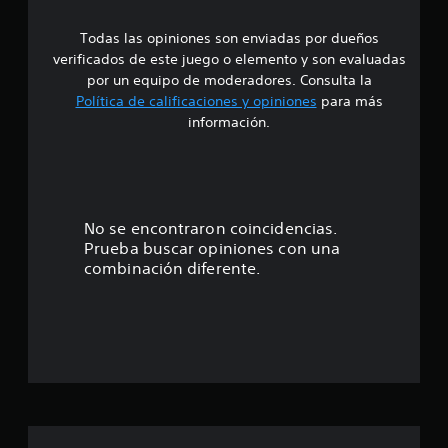
e
Todas las opiniones son enviadas por dueños
d
verificados de este juego o elemento y son evaluadas
i
por un equipo de moderadores. Consulta la
Política de calificaciones y opiniones
para más
o
información.
:
4
.
No se encontraron coincidencias.
Prueba buscar opiniones con una
1
combinación diferente.
8
e
s
t