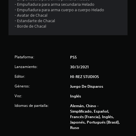
- Empuñadura para arma secundaria Helado
n
- Empuñadura para arma cuerpo a cuerpo Helado
- Avatar de Chacal
t
- Estandarte de Chacal
- Borde de Chacal
o
t
a
Plataforma:
PS5
l
Lanzamiento:
30/3/2021
d
Editor:
HI-REZ STUDIOS
Géneros:
Juego De Disparos
e
Voz:
Inglés
7
Idiomas de pantalla:
Alemán, Chino -
8
Simplificado, Español,
Francés (Francia), Inglés,
0
Japonés, Portugués (Brasil),
Ruso
5