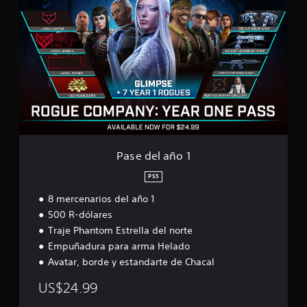
a
s
e
d
e
l
a
ñ
o
1
Pase del año 1
PS5
8 mercenarios del año 1
500 R-dólares
Traje Phantom Estrella del norte
Empuñadura para arma Helado
Avatar, borde y estandarte de Chacal
US$24.99