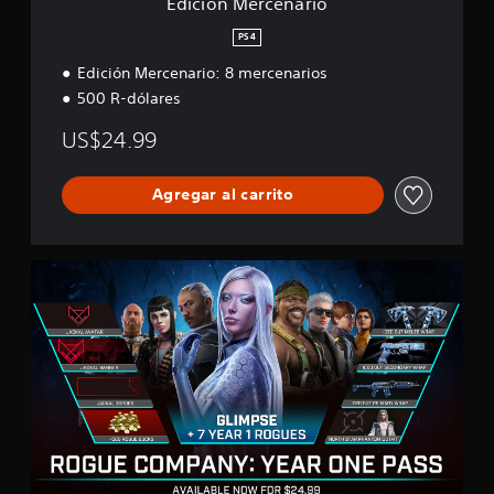
Edición Mercenario
r
i
PS4
o
Edición Mercenario: 8 mercenarios
500 R-dólares
US$24.99
Agregar al carrito
P
a
s
e
d
e
l
a
ñ
o
1