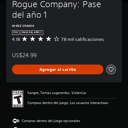
Rogue Company: Pase 
del año 1
HI-REZ STUDIOS
PS5
PASE DEL AÑO 1
4.18
78 mil calificaciones
C
a
l
US$24.99
i
f
i
Agregar al carrito
c
a
c
i
ó
Sangre, Temas sugerentes, Violencia
n
p
Compras dentro del juego, Los usuarios interactúan
r
o
m
Compras dentro del juego opcionales
e
d