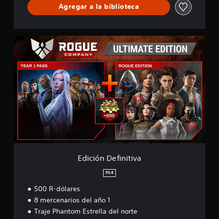
Agregar a la biblioteca
E
d
i
c
i
ó
n
D
e
f
i
n
i
t
Edición Definitiva
i
v
PS4
a
500 R-dólares
8 mercenarios del año 1
Traje Phantom Estrella del norte