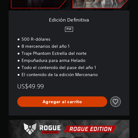
i
l
n
i
i
f
t
Edición Definitiva
i
i
c
v
PS5
a
a
c
500 R-dólares
i
8 mercenarios del año 1
o
Traje Phantom Estrella del norte
n
Empuñadura para arma Helado
e
s
Todo el contenido del pase del año 1
El contenido de la edición Mercenario
US$49.99
Agregar al carrito
E
d
i