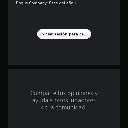
r
Rogue Company: Pase del año 1
e
l
l
Iniciar sesión para calificar
a
s
d
e
c
Comparte tus opiniones y
i
ayuda a otros jugadores
n
de la comunidad.
c